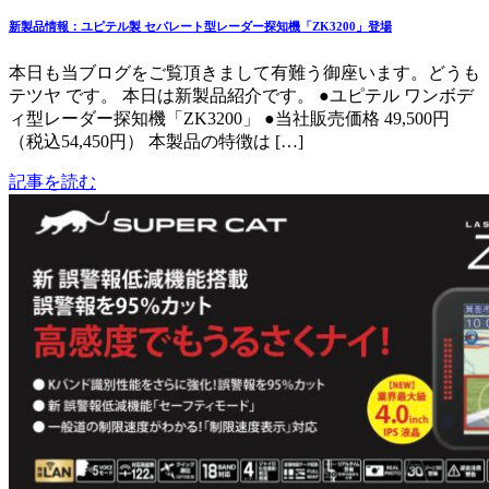
新製品情報：ユピテル製 セパレート型レーダー探知機「ZK3200」登場
本日も当ブログをご覧頂きまして有難う御座います。どうも
テツヤ です。 本日は新製品紹介です。 ●ユピテル ワンボデ
ィ型レーダー探知機「ZK3200」 ●当社販売価格 49,500円
（税込54,450円） 本製品の特徴は […]
記事を読む