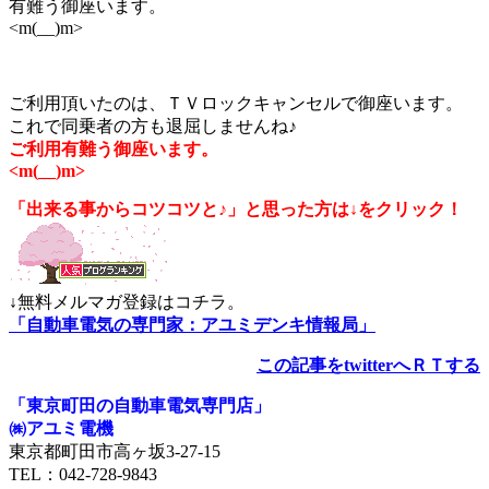
有難う御座います。
<m(__)m>
ご利用頂いたのは、ＴＶロックキャンセルで御座います。
これで同乗者の方も退屈しませんね♪
ご利用有難う御座います。
<m(__)m>
「出来る事からコツコツと♪」と思った方は↓をクリック！
↓無料メルマガ登録はコチラ。
「自動車電気の専門家：アユミデンキ情報局」
この記事をtwitterへＲＴする
「東京町田の自動車電気専門店」
㈱アユミ電機
東京都町田市高ヶ坂3‐27‐15
TEL：042-728-9843