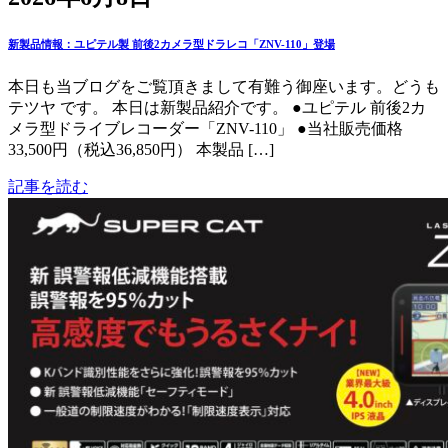
新製品情報：ユピテル製 前後2カメラ型ドラレコ「ZNV-110」登場
本日も当ブログをご覧頂きまして有難う御座います。どうも
テツヤ です。 本日は新製品紹介です。 ●ユピテル 前後2カ
メラ型ドライブレコーダー「ZNV-110」 ●当社販売価格
33,500円（税込36,850円） 本製品 […]
記事を読む