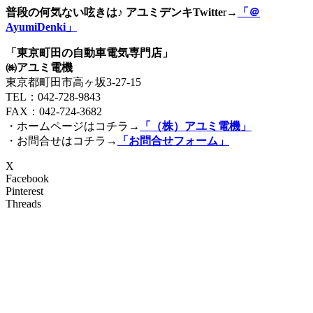
普段の何気ない呟きは♪ アユミデンキTwitte
r→
「＠
AyumiDenki」
「東京町田の自動車電気専門店」
㈱アユミ電機
東京都町田市高ヶ坂3‐27‐15
TEL：042-728-9843
FAX：042-724-3682
・ホームページはコチラ→
「（株）アユミ電機」
・お問合せはコチラ→
「お問合せフォーム」
X
Facebook
Pinterest
Threads