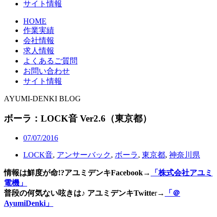
サイト情報
HOME
作業実績
会社情報
求人情報
よくあるご質問
お問い合わせ
サイト情報
AYUMI-DENKI BLOG
ボーラ：LOCK音 Ver2.6（東京都）
07/07/2016
LOCK音
,
アンサーバック
,
ボーラ
,
東京都
,
神奈川県
情報は鮮度が命!?アユミデンキFacebook
→
「株式会社アユミ
電機」
普段の何気ない呟きは♪ アユミデンキTwitte
r→
「＠
AyumiDenki」