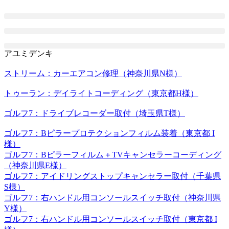
コ
ン
テ
ン
ツ
アユミデンキ
に
ス
ストリーム：カーエアコン修理（神奈川県N様）
キ
トゥーラン：デイライトコーディング（東京都H様）
ッ
プ
ゴルフ7：ドライブレコーダー取付（埼玉県T様）
ゴルフ7：Bピラープロテクションフィルム装着（東京都 I
様）
ゴルフ7：Bピラーフィルム＋TVキャンセラーコーディング
（神奈川県E様）
ゴルフ7：アイドリングストップキャンセラー取付（千葉県
S様）
ゴルフ7：右ハンドル用コンソールスイッチ取付（神奈川県
Y様）
ゴルフ7：右ハンドル用コンソールスイッチ取付（東京都 I