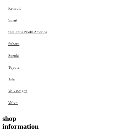
Renault
Smart
Stellantis North America
Subaru
Suzuki
Toyota
Tsla
Volkswagen
Volvo
shop
information