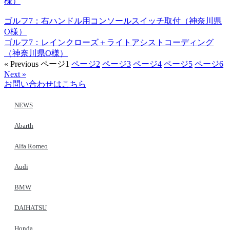
様）
ゴルフ7：右ハンドル用コンソールスイッチ取付（神奈川県
O様）
ゴルフ7：レインクローズ＋ライトアシストコーディング
（神奈川県O様）
« Previous
ページ
1
ページ
2
ページ
3
ページ
4
ページ
5
ページ
6
Next »
お問い合わせはこちら
NEWS
Abarth
Alfa Romeo
Audi
BMW
DAIHATSU
Honda