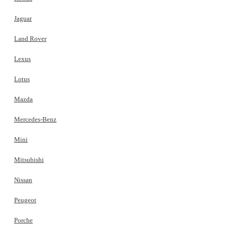
Jaguar
Land Rover
Lexus
Lotus
Mazda
Mercedes-Benz
Mini
Mitsubishi
Nissan
Peugeot
Porche