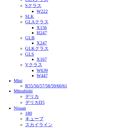
Sクラス
W222
SLK
GLAクラス
X156
H247
GLB
X247
GLKクラス
GLS
X167
Vクラス
W639
W447
Mini
R55/56/57/58/59/60/61
Mitsubishi
デリカ
デリカD5
Nissan
180
キューブ
スカイライン