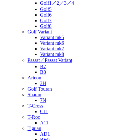
Golf1／2／3／4
Golf5
Golf6
Golf7
Golf8
Golf Variant
Variant mk5
Variant mk6
Variant mk7
Variant mk8
Passat／Passat Variant
B7
B8
Arteon
3H
Golf Touran
Sharan
7N
T-Cross
C11
T-Roc
A11
Tiguan
AD1
BW2