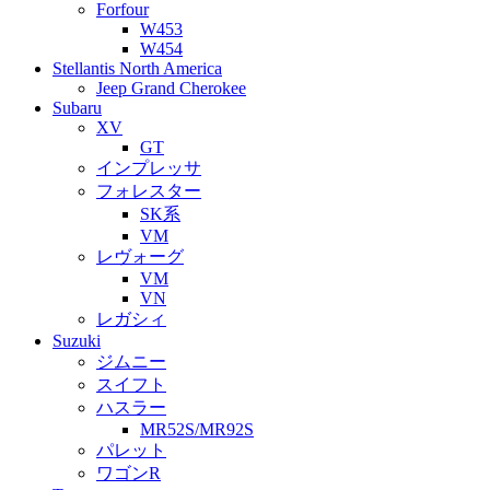
Forfour
W453
W454
Stellantis North America
Jeep Grand Cherokee
Subaru
XV
GT
インプレッサ
フォレスター
SK系
VM
レヴォーグ
VM
VN
レガシィ
Suzuki
ジムニー
スイフト
ハスラー
MR52S/MR92S
パレット
ワゴンR