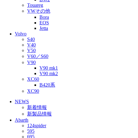
Touareg
VWその他
Bora
EOS
Jetta
Volvo
S40
V40
V50
V60／S60
V90
V90 mk1
V90 mk2
XC60
B420系
XC90
NEWS
新着情報
新製品情報
Abarth
124spider
595
695