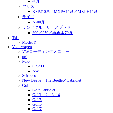
40系
ヤリス
KSP210系／MXPA1#系／MXPH1#系
ライズ
A2##系
ランドクルーザー／プラド
300／250／再再販70系
Tsla
Model Y
Volkswagen
VWコーディングメニュー
up!
Polo
6R／6C
AW
Scirocco
New Beetle／The Beetle／Cabriolet
Golf
Golf Cabriolet
Golf1／2／3／4
Golf5
Golf6
Golf7