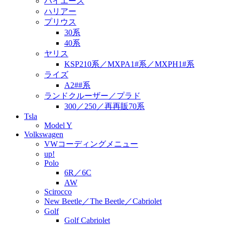
ハイエース
ハリアー
プリウス
30系
40系
ヤリス
KSP210系／MXPA1#系／MXPH1#系
ライズ
A2##系
ランドクルーザー／プラド
300／250／再再販70系
Tsla
Model Y
Volkswagen
VWコーディングメニュー
up!
Polo
6R／6C
AW
Scirocco
New Beetle／The Beetle／Cabriolet
Golf
Golf Cabriolet