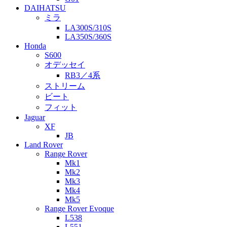
DAIHATSU
ミラ
LA300S/310S
LA350S/360S
Honda
S600
オデッセイ
RB3／4系
ストリーム
ビート
フィット
Jaguar
XF
JB
Land Rover
Range Rover
Mk1
Mk2
Mk3
Mk4
Mk5
Range Rover Evoque
L538
L551