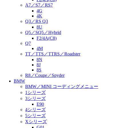
A7／S7／RS7
4G
4K
Q3／RS Q3
8U
Q5／SQ5／Hybrid
F2/4A(C8)
Q7
4M
TT／TTS／TTRS／Roadster
8N
8J
8S
R8／Coupe／Spyder
BMW
BMW／MINI コーディングメニュー
1シリーズ
3シリーズ
E90
4シリーズ
5シリーズ
Xシリーズ
G01