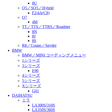
8U
Q5／SQ5／Hybrid
F2/4A(C8)
Q7
4M
TT／TTS／TTRS／Roadster
8N
8J
8S
R8／Coupe／Spyder
BMW
BMW／MINI コーディングメニュー
1シリーズ
3シリーズ
E90
4シリーズ
5シリーズ
Xシリーズ
G01
DAIHATSU
ミラ
LA300S/310S
LA350S/360S