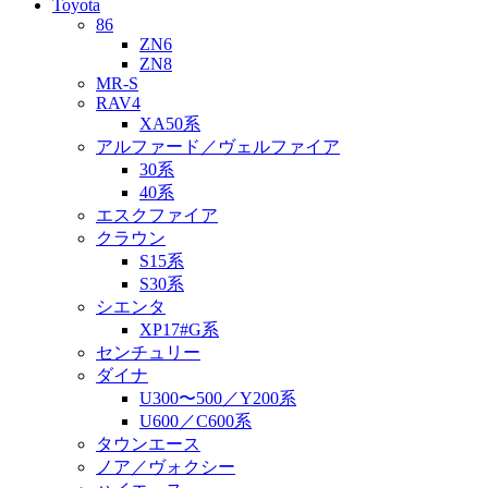
Toyota
86
ZN6
ZN8
MR-S
RAV4
XA50系
アルファード／ヴェルファイア
30系
40系
エスクファイア
クラウン
S15系
S30系
シエンタ
XP17#G系
センチュリー
ダイナ
U300〜500／Y200系
U600／C600系
タウンエース
ノア／ヴォクシー