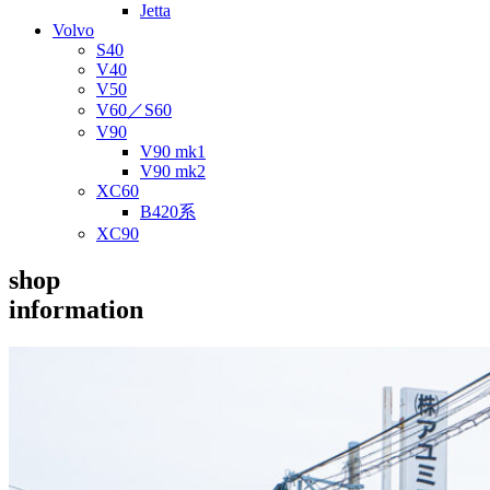
Jetta
Volvo
S40
V40
V50
V60／S60
V90
V90 mk1
V90 mk2
XC60
B420系
XC90
shop
information