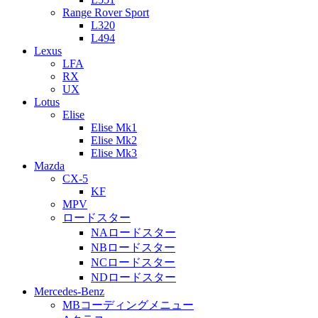
Range Rover Sport
L320
L494
Lexus
LFA
RX
UX
Lotus
Elise
Elise Mk1
Elise Mk2
Elise Mk3
Mazda
CX-5
KF
MPV
ロードスター
NAロードスター
NBロードスター
NCロードスター
NDロードスター
Mercedes-Benz
MBコーディングメニュー