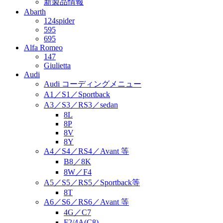
新製品情報
Abarth
124spider
595
695
Alfa Romeo
147
Giulietta
Audi
Audi コーディングメニュー
A1／S1／Sportback
A3／S3／RS3／sedan
8L
8P
8V
8Y
A4／S4／RS4／Avant 等
B8／8K
8W／F4
A5／S5／RS5／Sportback等
8T
A6／S6／RS6／Avant 等
4G／C7
F2/4A(C8)