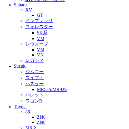
Subaru
XV
GT
インプレッサ
フォレスター
SK系
VM
レヴォーグ
VM
VN
レガシィ
Suzuki
ジムニー
スイフト
ハスラー
MR52S/MR92S
パレット
ワゴンR
Toyota
86
ZN6
ZN8
MR-S