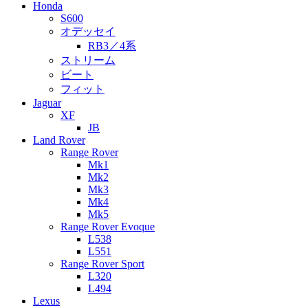
Honda
S600
オデッセイ
RB3／4系
ストリーム
ビート
フィット
Jaguar
XF
JB
Land Rover
Range Rover
Mk1
Mk2
Mk3
Mk4
Mk5
Range Rover Evoque
L538
L551
Range Rover Sport
L320
L494
Lexus