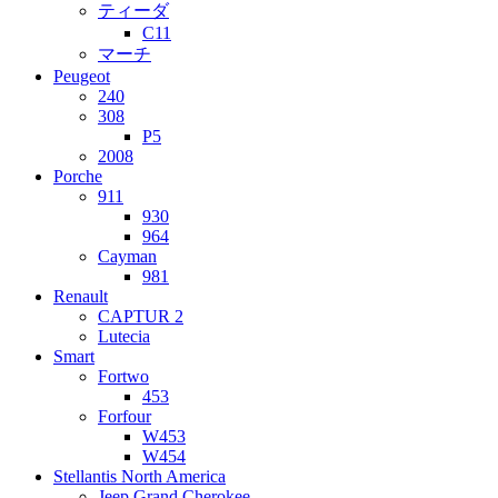
ティーダ
C11
マーチ
Peugeot
240
308
P5
2008
Porche
911
930
964
Cayman
981
Renault
CAPTUR 2
Lutecia
Smart
Fortwo
453
Forfour
W453
W454
Stellantis North America
Jeep Grand Cherokee