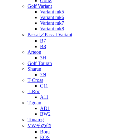
Golf8
Golf Variant
Variant mk5
Variant mk6
Variant mk7
Variant mk8
Passat／Passat Variant
B7
B8
Arteon
3H
Golf Touran
Sharan
7N
T-Cross
C11
T-Roc
A11
Tiguan
AD1
BW2
Touareg
VWその他
Bora
EOS