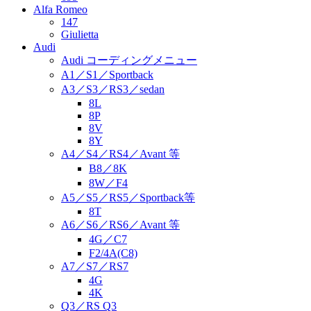
Alfa Romeo
147
Giulietta
Audi
Audi コーディングメニュー
A1／S1／Sportback
A3／S3／RS3／sedan
8L
8P
8V
8Y
A4／S4／RS4／Avant 等
B8／8K
8W／F4
A5／S5／RS5／Sportback等
8T
A6／S6／RS6／Avant 等
4G／C7
F2/4A(C8)
A7／S7／RS7
4G
4K
Q3／RS Q3