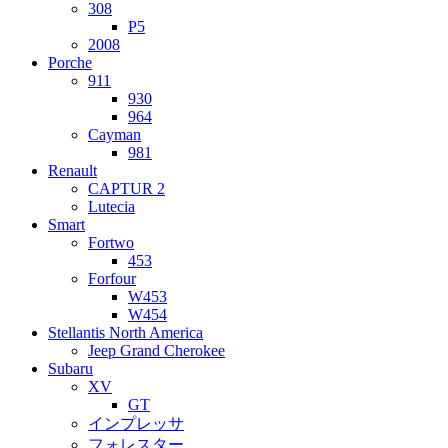
308
P5
2008
Porche
911
930
964
Cayman
981
Renault
CAPTUR 2
Lutecia
Smart
Fortwo
453
Forfour
W453
W454
Stellantis North America
Jeep Grand Cherokee
Subaru
XV
GT
インプレッサ
フォレスター