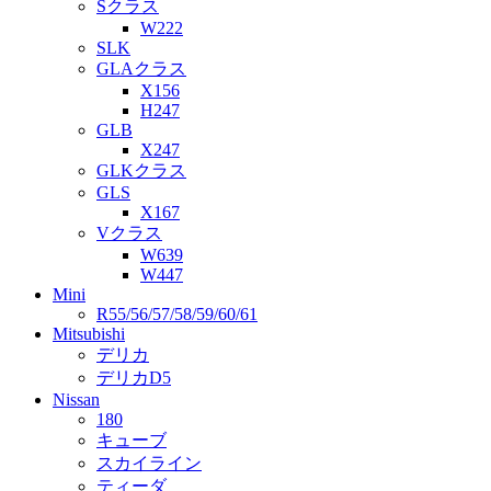
Sクラス
W222
SLK
GLAクラス
X156
H247
GLB
X247
GLKクラス
GLS
X167
Vクラス
W639
W447
Mini
R55/56/57/58/59/60/61
Mitsubishi
デリカ
デリカD5
Nissan
180
キューブ
スカイライン
ティーダ