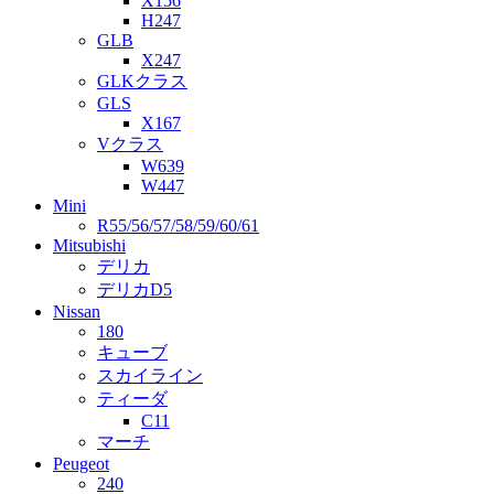
X156
H247
GLB
X247
GLKクラス
GLS
X167
Vクラス
W639
W447
Mini
R55/56/57/58/59/60/61
Mitsubishi
デリカ
デリカD5
Nissan
180
キューブ
スカイライン
ティーダ
C11
マーチ
Peugeot
240