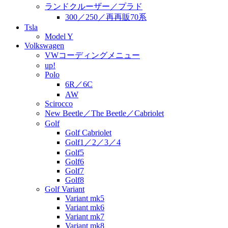
ランドクルーザー／プラド
300／250／再再販70系
Tsla
Model Y
Volkswagen
VWコーディングメニュー
up!
Polo
6R／6C
AW
Scirocco
New Beetle／The Beetle／Cabriolet
Golf
Golf Cabriolet
Golf1／2／3／4
Golf5
Golf6
Golf7
Golf8
Golf Variant
Variant mk5
Variant mk6
Variant mk7
Variant mk8