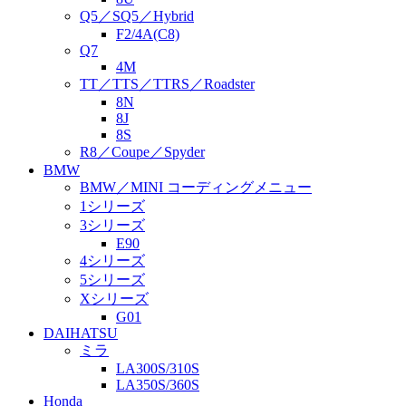
Q5／SQ5／Hybrid
F2/4A(C8)
Q7
4M
TT／TTS／TTRS／Roadster
8N
8J
8S
R8／Coupe／Spyder
BMW
BMW／MINI コーディングメニュー
1シリーズ
3シリーズ
E90
4シリーズ
5シリーズ
Xシリーズ
G01
DAIHATSU
ミラ
LA300S/310S
LA350S/360S
Honda