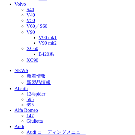
Volvo
S40
V40
V50
V60／S60
V90
V90 mk1
V90 mk2
XC60
B420系
XC90
NEWS
新着情報
新製品情報
Abarth
124spider
595
695
Alfa Romeo
147
Giulietta
Audi
Audi コーディングメニュー