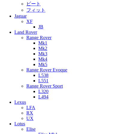
ビート
フィット
Jaguar
XF
JB
Land Rover
Range Rover
Mk1
Mk2
Mk3
Mk4
Mk5
Range Rover Evoque
L538
L551
Range Rover Sport
L320
L494
Lexus
LFA
RX
UX
Lotus
Elise