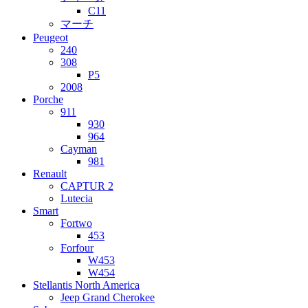
C11
マーチ
Peugeot
240
308
P5
2008
Porche
911
930
964
Cayman
981
Renault
CAPTUR 2
Lutecia
Smart
Fortwo
453
Forfour
W453
W454
Stellantis North America
Jeep Grand Cherokee