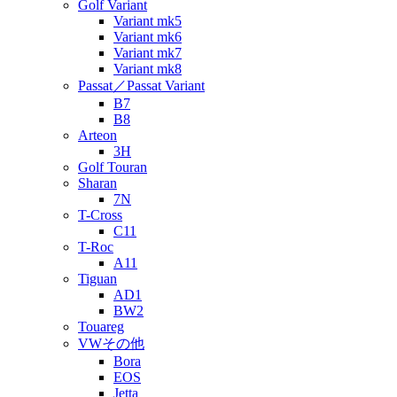
Golf Variant
Variant mk5
Variant mk6
Variant mk7
Variant mk8
Passat／Passat Variant
B7
B8
Arteon
3H
Golf Touran
Sharan
7N
T-Cross
C11
T-Roc
A11
Tiguan
AD1
BW2
Touareg
VWその他
Bora
EOS
Jetta