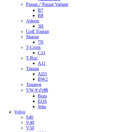
Passat／Passat Variant
B7
B8
Arteon
3H
Golf Touran
Sharan
7N
T-Cross
C11
T-Roc
A11
Tiguan
AD1
BW2
Touareg
VWその他
Bora
EOS
Jetta
Volvo
S40
V40
V50