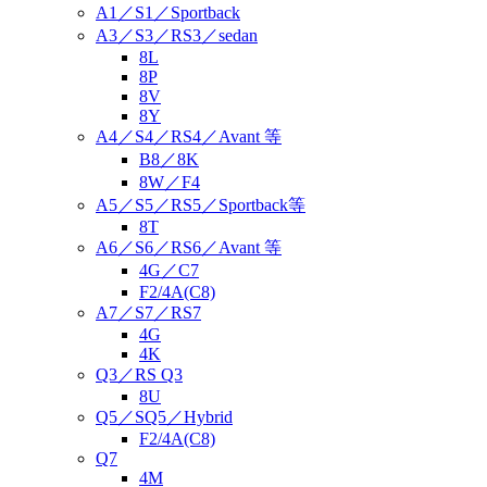
A1／S1／Sportback
A3／S3／RS3／sedan
8L
8P
8V
8Y
A4／S4／RS4／Avant 等
B8／8K
8W／F4
A5／S5／RS5／Sportback等
8T
A6／S6／RS6／Avant 等
4G／C7
F2/4A(C8)
A7／S7／RS7
4G
4K
Q3／RS Q3
8U
Q5／SQ5／Hybrid
F2/4A(C8)
Q7
4M