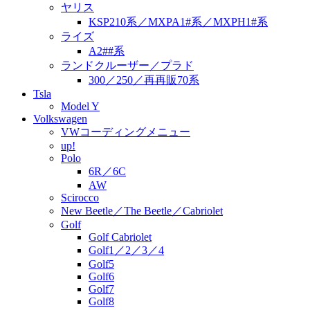
ヤリス
KSP210系／MXPA1#系／MXPH1#系
ライズ
A2##系
ランドクルーザー／プラド
300／250／再再販70系
Tsla
Model Y
Volkswagen
VWコーディングメニュー
up!
Polo
6R／6C
AW
Scirocco
New Beetle／The Beetle／Cabriolet
Golf
Golf Cabriolet
Golf1／2／3／4
Golf5
Golf6
Golf7
Golf8