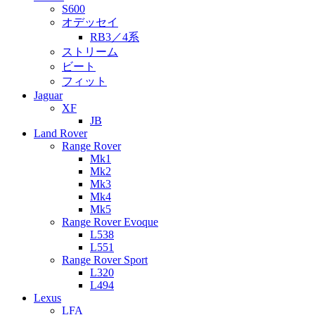
S600
オデッセイ
RB3／4系
ストリーム
ビート
フィット
Jaguar
XF
JB
Land Rover
Range Rover
Mk1
Mk2
Mk3
Mk4
Mk5
Range Rover Evoque
L538
L551
Range Rover Sport
L320
L494
Lexus
LFA