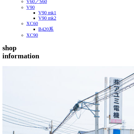
V60／S60
V90
V90 mk1
V90 mk2
XC60
B420系
XC90
shop
information