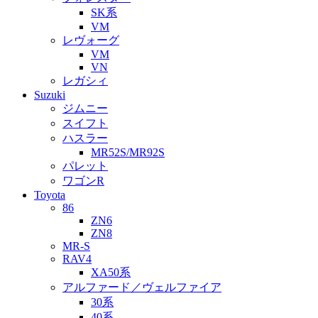
SK系
VM
レヴォーグ
VM
VN
レガシィ
Suzuki
ジムニー
スイフト
ハスラー
MR52S/MR92S
パレット
ワゴンR
Toyota
86
ZN6
ZN8
MR-S
RAV4
XA50系
アルファード／ヴェルファイア
30系
40系