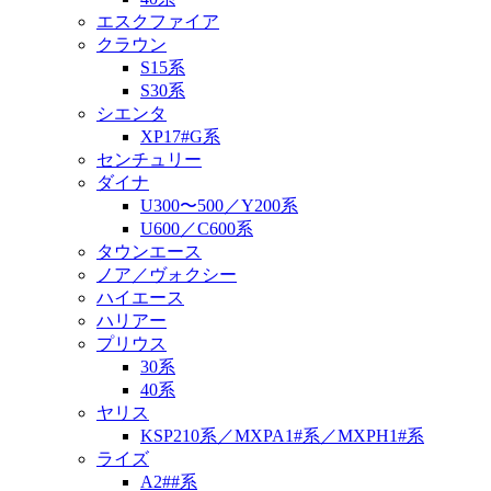
エスクファイア
クラウン
S15系
S30系
シエンタ
XP17#G系
センチュリー
ダイナ
U300〜500／Y200系
U600／C600系
タウンエース
ノア／ヴォクシー
ハイエース
ハリアー
プリウス
30系
40系
ヤリス
KSP210系／MXPA1#系／MXPH1#系
ライズ
A2##系