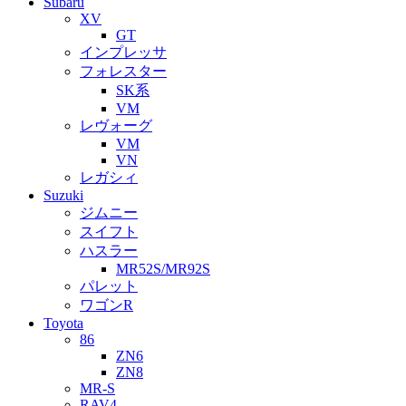
Subaru
XV
GT
インプレッサ
フォレスター
SK系
VM
レヴォーグ
VM
VN
レガシィ
Suzuki
ジムニー
スイフト
ハスラー
MR52S/MR92S
パレット
ワゴンR
Toyota
86
ZN6
ZN8
MR-S
RAV4