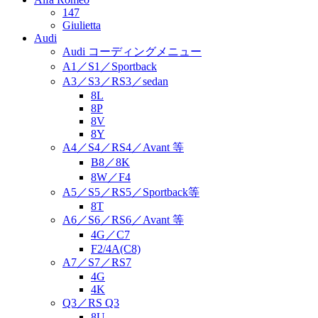
147
Giulietta
Audi
Audi コーディングメニュー
A1／S1／Sportback
A3／S3／RS3／sedan
8L
8P
8V
8Y
A4／S4／RS4／Avant 等
B8／8K
8W／F4
A5／S5／RS5／Sportback等
8T
A6／S6／RS6／Avant 等
4G／C7
F2/4A(C8)
A7／S7／RS7
4G
4K
Q3／RS Q3
8U