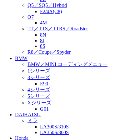
Q5／SQ5／Hybrid
F2/4A(C8)
Q7
4M
TT／TTS／TTRS／Roadster
8N
8J
8S
R8／Coupe／Spyder
BMW
BMW／MINI コーディングメニュー
1シリーズ
3シリーズ
E90
4シリーズ
5シリーズ
Xシリーズ
G01
DAIHATSU
ミラ
LA300S/310S
LA350S/360S
Honda