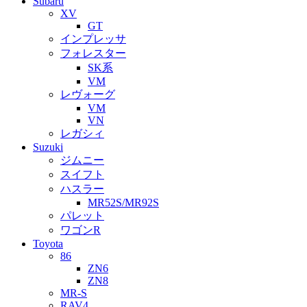
Subaru
XV
GT
インプレッサ
フォレスター
SK系
VM
レヴォーグ
VM
VN
レガシィ
Suzuki
ジムニー
スイフト
ハスラー
MR52S/MR92S
パレット
ワゴンR
Toyota
86
ZN6
ZN8
MR-S
RAV4