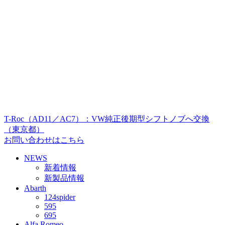
T-Roc（AD11／AC7）：VW純正後期型シフトノブへ交換
（東京都）
お問い合わせはこちら
NEWS
新着情報
新製品情報
Abarth
124spider
595
695
Alfa Romeo