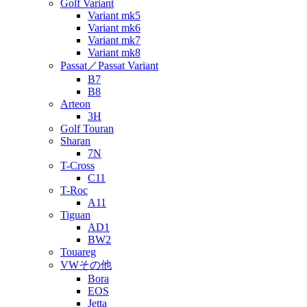
Golf Variant
Variant mk5
Variant mk6
Variant mk7
Variant mk8
Passat／Passat Variant
B7
B8
Arteon
3H
Golf Touran
Sharan
7N
T-Cross
C11
T-Roc
A11
Tiguan
AD1
BW2
Touareg
VWその他
Bora
EOS
Jetta