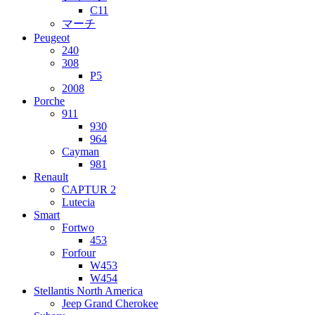
C11
マーチ
Peugeot
240
308
P5
2008
Porche
911
930
964
Cayman
981
Renault
CAPTUR 2
Lutecia
Smart
Fortwo
453
Forfour
W453
W454
Stellantis North America
Jeep Grand Cherokee