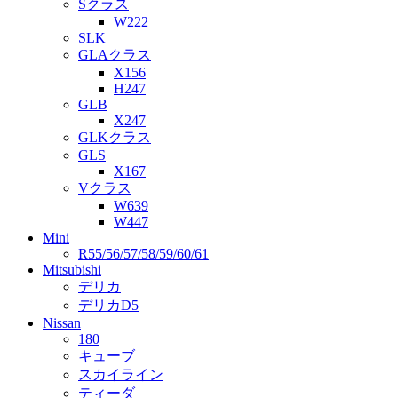
Sクラス
W222
SLK
GLAクラス
X156
H247
GLB
X247
GLKクラス
GLS
X167
Vクラス
W639
W447
Mini
R55/56/57/58/59/60/61
Mitsubishi
デリカ
デリカD5
Nissan
180
キューブ
スカイライン
ティーダ