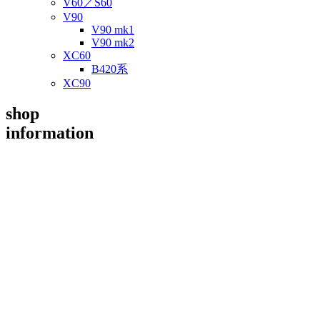
V60／S60
V90
V90 mk1
V90 mk2
XC60
B420系
XC90
shop
information