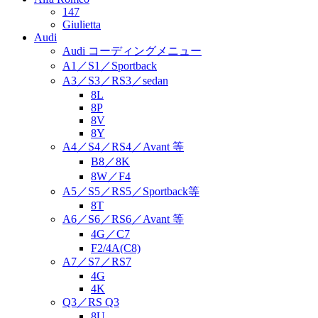
147
Giulietta
Audi
Audi コーディングメニュー
A1／S1／Sportback
A3／S3／RS3／sedan
8L
8P
8V
8Y
A4／S4／RS4／Avant 等
B8／8K
8W／F4
A5／S5／RS5／Sportback等
8T
A6／S6／RS6／Avant 等
4G／C7
F2/4A(C8)
A7／S7／RS7
4G
4K
Q3／RS Q3
8U