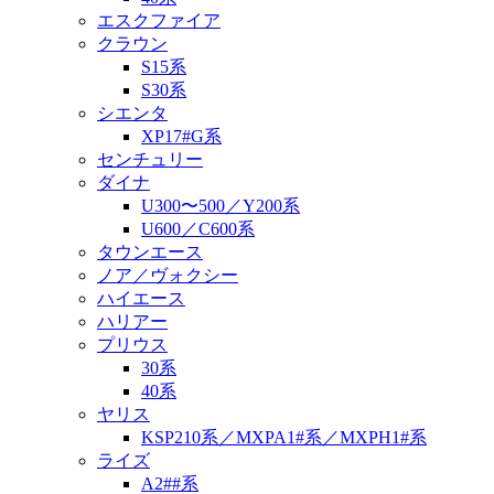
エスクファイア
クラウン
S15系
S30系
シエンタ
XP17#G系
センチュリー
ダイナ
U300〜500／Y200系
U600／C600系
タウンエース
ノア／ヴォクシー
ハイエース
ハリアー
プリウス
30系
40系
ヤリス
KSP210系／MXPA1#系／MXPH1#系
ライズ
A2##系