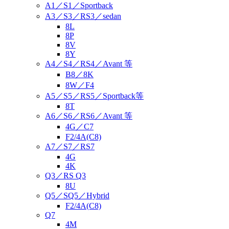
A1／S1／Sportback
A3／S3／RS3／sedan
8L
8P
8V
8Y
A4／S4／RS4／Avant 等
B8／8K
8W／F4
A5／S5／RS5／Sportback等
8T
A6／S6／RS6／Avant 等
4G／C7
F2/4A(C8)
A7／S7／RS7
4G
4K
Q3／RS Q3
8U
Q5／SQ5／Hybrid
F2/4A(C8)
Q7
4M