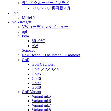
ランドクルーザー／プラド
300／250／再再販70系
Tsla
Model Y
Volkswagen
VWコーディングメニュー
up!
Polo
6R／6C
AW
Scirocco
New Beetle／The Beetle／Cabriolet
Golf
Golf Cabriolet
Golf1／2／3／4
Golf5
Golf6
Golf7
Golf8
Golf Variant
Variant mk5
Variant mk6
Variant mk7
Variant mk8