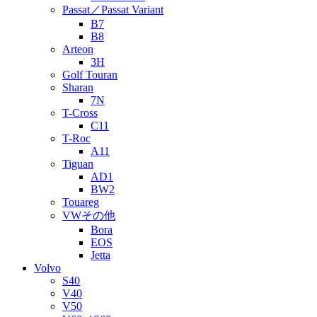
Passat／Passat Variant
B7
B8
Arteon
3H
Golf Touran
Sharan
7N
T-Cross
C11
T-Roc
A11
Tiguan
AD1
BW2
Touareg
VWその他
Bora
EOS
Jetta
Volvo
S40
V40
V50