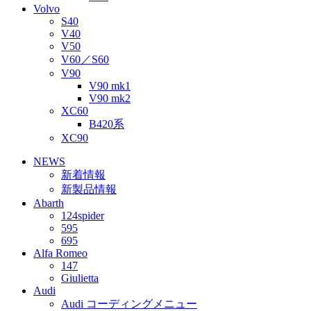
Volvo
S40
V40
V50
V60／S60
V90
V90 mk1
V90 mk2
XC60
B420系
XC90
NEWS
新着情報
新製品情報
Abarth
124spider
595
695
Alfa Romeo
147
Giulietta
Audi
Audi コーディングメニュー