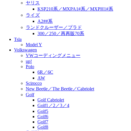
ヤリス
KSP210系／MXPA1#系／MXPH1#系
ライズ
A2##系
ランドクルーザー／プラド
300／250／再再販70系
Tsla
Model Y
Volkswagen
VWコーディングメニュー
up!
Polo
6R／6C
AW
Scirocco
New Beetle／The Beetle／Cabriolet
Golf
Golf Cabriolet
Golf1／2／3／4
Golf5
Golf6
Golf7
Golf8