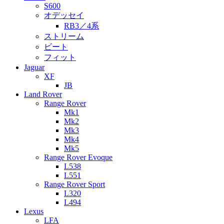
S600
オデッセイ
RB3／4系
ストリーム
ビート
フィット
Jaguar
XF
JB
Land Rover
Range Rover
Mk1
Mk2
Mk3
Mk4
Mk5
Range Rover Evoque
L538
L551
Range Rover Sport
L320
L494
Lexus
LFA