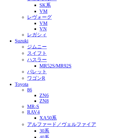
SK系
VM
レヴォーグ
VM
VN
レガシィ
Suzuki
ジムニー
スイフト
ハスラー
MR52S/MR92S
パレット
ワゴンR
Toyota
86
ZN6
ZN8
MR-S
RAV4
XA50系
アルファード／ヴェルファイア
30系
40系