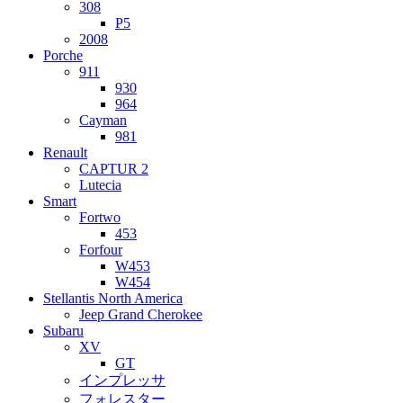
308
P5
2008
Porche
911
930
964
Cayman
981
Renault
CAPTUR 2
Lutecia
Smart
Fortwo
453
Forfour
W453
W454
Stellantis North America
Jeep Grand Cherokee
Subaru
XV
GT
インプレッサ
フォレスター