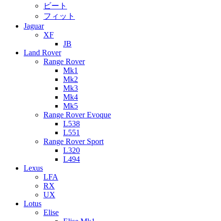
ビート
フィット
Jaguar
XF
JB
Land Rover
Range Rover
Mk1
Mk2
Mk3
Mk4
Mk5
Range Rover Evoque
L538
L551
Range Rover Sport
L320
L494
Lexus
LFA
RX
UX
Lotus
Elise