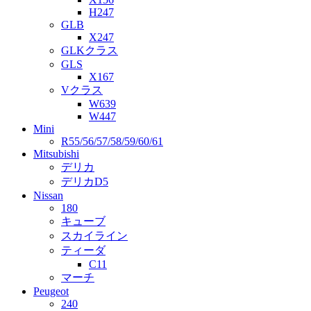
H247
GLB
X247
GLKクラス
GLS
X167
Vクラス
W639
W447
Mini
R55/56/57/58/59/60/61
Mitsubishi
デリカ
デリカD5
Nissan
180
キューブ
スカイライン
ティーダ
C11
マーチ
Peugeot
240