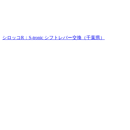
シロッコR：S-tronic シフトレバー交換（千葉県）