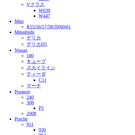
Vクラス
W639
W447
Mini
R55/56/57/58/59/60/61
Mitsubishi
デリカ
デリカD5
Nissan
180
キューブ
スカイライン
ティーダ
C11
マーチ
Peugeot
240
308
P5
2008
Porche
911
930