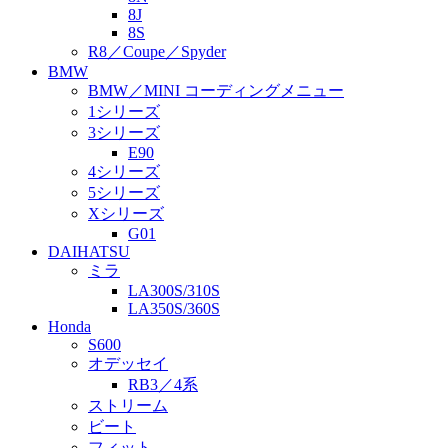
8J
8S
R8／Coupe／Spyder
BMW
BMW／MINI コーディングメニュー
1シリーズ
3シリーズ
E90
4シリーズ
5シリーズ
Xシリーズ
G01
DAIHATSU
ミラ
LA300S/310S
LA350S/360S
Honda
S600
オデッセイ
RB3／4系
ストリーム
ビート
フィット