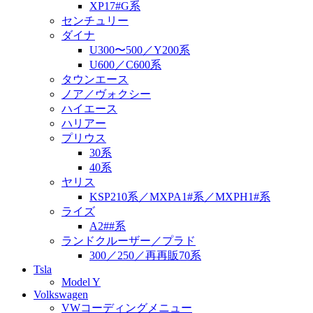
XP17#G系
センチュリー
ダイナ
U300〜500／Y200系
U600／C600系
タウンエース
ノア／ヴォクシー
ハイエース
ハリアー
プリウス
30系
40系
ヤリス
KSP210系／MXPA1#系／MXPH1#系
ライズ
A2##系
ランドクルーザー／プラド
300／250／再再販70系
Tsla
Model Y
Volkswagen
VWコーディングメニュー