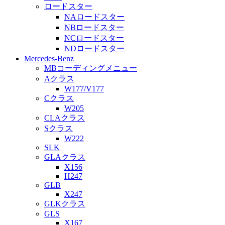
ロードスター
NAロードスター
NBロードスター
NCロードスター
NDロードスター
Mercedes-Benz
MBコーディングメニュー
Aクラス
W177/V177
Cクラス
W205
CLAクラス
Sクラス
W222
SLK
GLAクラス
X156
H247
GLB
X247
GLKクラス
GLS
X167