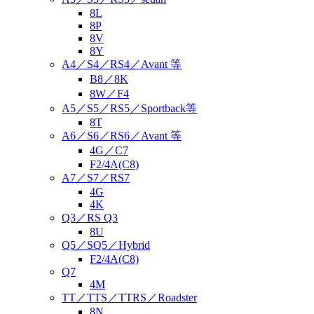
8L
8P
8V
8Y
A4／S4／RS4／Avant 等
B8／8K
8W／F4
A5／S5／RS5／Sportback等
8T
A6／S6／RS6／Avant 等
4G／C7
F2/4A(C8)
A7／S7／RS7
4G
4K
Q3／RS Q3
8U
Q5／SQ5／Hybrid
F2/4A(C8)
Q7
4M
TT／TTS／TTRS／Roadster
8N