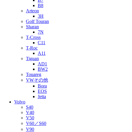
B7
B8
Arteon
3H
Golf Touran
Sharan
7N
T-Cross
C11
T-Roc
A11
Tiguan
AD1
BW2
Touareg
VWその他
Bora
EOS
Jetta
Volvo
S40
V40
V50
V60／S60
V90