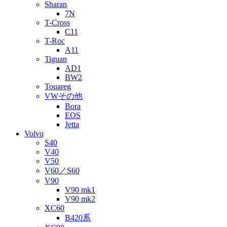
Sharan
7N
T-Cross
C11
T-Roc
A11
Tiguan
AD1
BW2
Touareg
VWその他
Bora
EOS
Jetta
Volvo
S40
V40
V50
V60／S60
V90
V90 mk1
V90 mk2
XC60
B420系