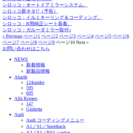
シロッコ：オートドアミラーシステム。
シロッコ新ネタ!?（予告）
シロッコ：イルミキーリング＆コーディング。
シロッコ：R用純正シート装着。
シロッコ：ガルーダミラー取付♪
« Previous
ページ
1
ページ
2
ページ
3
ページ
4
ページ
5
ページ
6
ページ
7
ページ
8
ページ
9
ページ
10
Next »
お問い合わせはこちら
NEWS
新着情報
新製品情報
Abarth
124spider
595
695
Alfa Romeo
147
Giulietta
Audi
Audi コーディングメニュー
A1／S1／Sportback
A3／S3／RS3／sedan