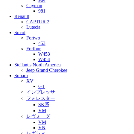
964
Cayman
981
Renault
CAPTUR 2
Lutecia
Smart
Fortwo
453
Forfour
W453
W454
Stellantis North America
Jeep Grand Cherokee
Subaru
XV
GT
インプレッサ
フォレスター
SK系
VM
レヴォーグ
VM
VN
レガシィ