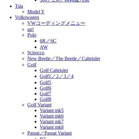
Tsla
Model Y
Volkswagen
VWコーディングメニュー
up!
Polo
6R／6C
AW
Scirocco
New Beetle／The Beetle／Cabriolet
Golf
Golf Cabriolet
Golf1／2／3／4
Golf5
Golf6
Golf7
Golf8
Golf Variant
Variant mk5
Variant mk6
Variant mk7
Variant mk8
Passat／Passat Variant