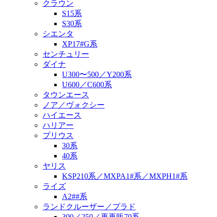
クラウン
S15系
S30系
シエンタ
XP17#G系
センチュリー
ダイナ
U300〜500／Y200系
U600／C600系
タウンエース
ノア／ヴォクシー
ハイエース
ハリアー
プリウス
30系
40系
ヤリス
KSP210系／MXPA1#系／MXPH1#系
ライズ
A2##系
ランドクルーザー／プラド
300／250／再再販70系