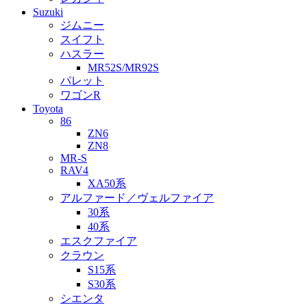
Suzuki
ジムニー
スイフト
ハスラー
MR52S/MR92S
パレット
ワゴンR
Toyota
86
ZN6
ZN8
MR-S
RAV4
XA50系
アルファード／ヴェルファイア
30系
40系
エスクファイア
クラウン
S15系
S30系
シエンタ