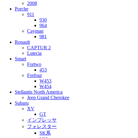
2008
Porche
911
930
964
Cayman
981
Renault
CAPTUR 2
Lutecia
Smart
Fortwo
453
Forfour
W453
W454
Stellantis North America
Jeep Grand Cherokee
Subaru
XV
GT
インプレッサ
フォレスター
SK系