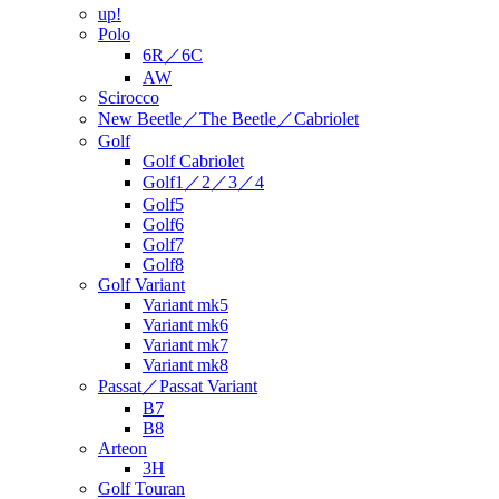
up!
Polo
6R／6C
AW
Scirocco
New Beetle／The Beetle／Cabriolet
Golf
Golf Cabriolet
Golf1／2／3／4
Golf5
Golf6
Golf7
Golf8
Golf Variant
Variant mk5
Variant mk6
Variant mk7
Variant mk8
Passat／Passat Variant
B7
B8
Arteon
3H
Golf Touran