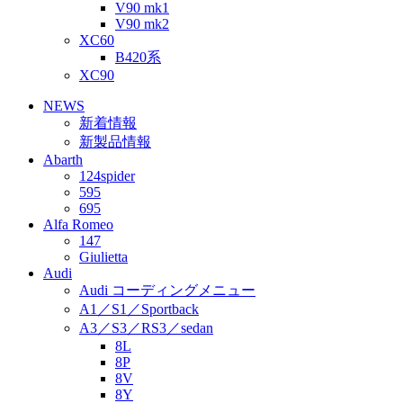
V90 mk1
V90 mk2
XC60
B420系
XC90
NEWS
新着情報
新製品情報
Abarth
124spider
595
695
Alfa Romeo
147
Giulietta
Audi
Audi コーディングメニュー
A1／S1／Sportback
A3／S3／RS3／sedan
8L
8P
8V
8Y