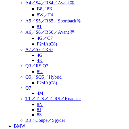
A4／S4／RS4／Avant 等
B8／8K
8W／F4
A5／S5／RS5／Sportback等
8T
A6／S6／RS6／Avant 等
4G／C7
F2/4A(C8)
A7／S7／RS7
4G
4K
Q3／RS Q3
8U
Q5／SQ5／Hybrid
F2/4A(C8)
Q7
4M
TT／TTS／TTRS／Roadster
8N
8J
8S
R8／Coupe／Spyder
BMW