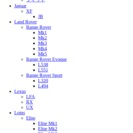
Jaguar
XF
JB
Land Rover
Range Rover
Mk1
Mk2
Mk3
Mk4
Mk5
Range Rover Evoque
L538
L551
Range Rover Sport
L320
L494
Lexus
LFA
RX
UX
Lotus
Elise
Elise Mk1
Elise Mk2