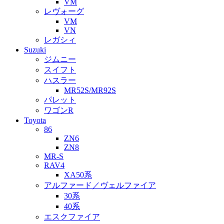
VM
レヴォーグ
VM
VN
レガシィ
Suzuki
ジムニー
スイフト
ハスラー
MR52S/MR92S
パレット
ワゴンR
Toyota
86
ZN6
ZN8
MR-S
RAV4
XA50系
アルファード／ヴェルファイア
30系
40系
エスクファイア