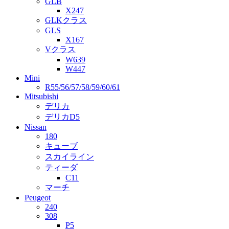
GLB
X247
GLKクラス
GLS
X167
Vクラス
W639
W447
Mini
R55/56/57/58/59/60/61
Mitsubishi
デリカ
デリカD5
Nissan
180
キューブ
スカイライン
ティーダ
C11
マーチ
Peugeot
240
308
P5