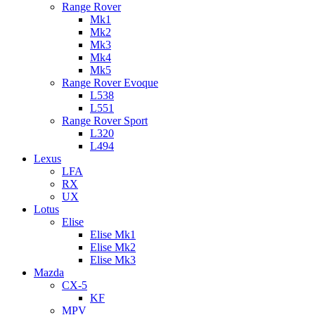
Range Rover
Mk1
Mk2
Mk3
Mk4
Mk5
Range Rover Evoque
L538
L551
Range Rover Sport
L320
L494
Lexus
LFA
RX
UX
Lotus
Elise
Elise Mk1
Elise Mk2
Elise Mk3
Mazda
CX-5
KF
MPV