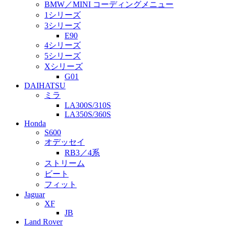
BMW／MINI コーディングメニュー
1シリーズ
3シリーズ
E90
4シリーズ
5シリーズ
Xシリーズ
G01
DAIHATSU
ミラ
LA300S/310S
LA350S/360S
Honda
S600
オデッセイ
RB3／4系
ストリーム
ビート
フィット
Jaguar
XF
JB
Land Rover