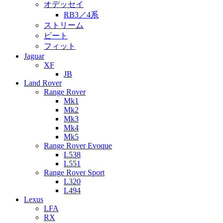
オデッセイ
RB3／4系
ストリーム
ビート
フィット
Jaguar
XF
JB
Land Rover
Range Rover
Mk1
Mk2
Mk3
Mk4
Mk5
Range Rover Evoque
L538
L551
Range Rover Sport
L320
L494
Lexus
LFA
RX