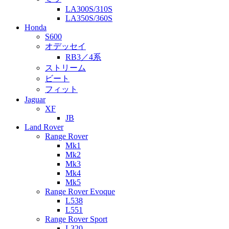
LA300S/310S
LA350S/360S
Honda
S600
オデッセイ
RB3／4系
ストリーム
ビート
フィット
Jaguar
XF
JB
Land Rover
Range Rover
Mk1
Mk2
Mk3
Mk4
Mk5
Range Rover Evoque
L538
L551
Range Rover Sport
L320