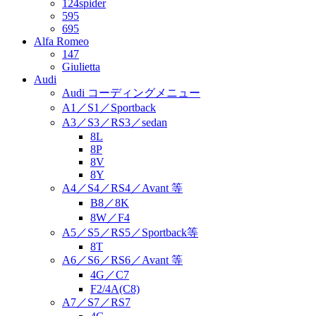
124spider
595
695
Alfa Romeo
147
Giulietta
Audi
Audi コーディングメニュー
A1／S1／Sportback
A3／S3／RS3／sedan
8L
8P
8V
8Y
A4／S4／RS4／Avant 等
B8／8K
8W／F4
A5／S5／RS5／Sportback等
8T
A6／S6／RS6／Avant 等
4G／C7
F2/4A(C8)
A7／S7／RS7