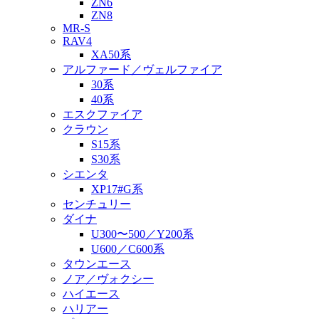
ZN6
ZN8
MR-S
RAV4
XA50系
アルファード／ヴェルファイア
30系
40系
エスクファイア
クラウン
S15系
S30系
シエンタ
XP17#G系
センチュリー
ダイナ
U300〜500／Y200系
U600／C600系
タウンエース
ノア／ヴォクシー
ハイエース
ハリアー