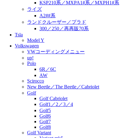
KSP210系／MXPA1#系／MXPH1#系
ライズ
A2##系
ランドクルーザー／プラド
300／250／再再販70系
Tsla
Model Y
Volkswagen
VWコーディングメニュー
up!
Polo
6R／6C
AW
Scirocco
New Beetle／The Beetle／Cabriolet
Golf
Golf Cabriolet
Golf1／2／3／4
Golf5
Golf6
Golf7
Golf8
Golf Variant