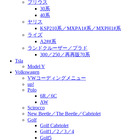
プリウス
30系
40系
ヤリス
KSP210系／MXPA1#系／MXPH1#系
ライズ
A2##系
ランドクルーザー／プラド
300／250／再再販70系
Tsla
Model Y
Volkswagen
VWコーディングメニュー
up!
Polo
6R／6C
AW
Scirocco
New Beetle／The Beetle／Cabriolet
Golf
Golf Cabriolet
Golf1／2／3／4
Golf5