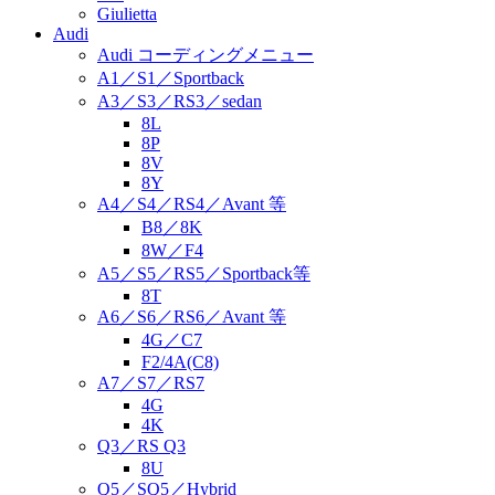
Giulietta
Audi
Audi コーディングメニュー
A1／S1／Sportback
A3／S3／RS3／sedan
8L
8P
8V
8Y
A4／S4／RS4／Avant 等
B8／8K
8W／F4
A5／S5／RS5／Sportback等
8T
A6／S6／RS6／Avant 等
4G／C7
F2/4A(C8)
A7／S7／RS7
4G
4K
Q3／RS Q3
8U
Q5／SQ5／Hybrid