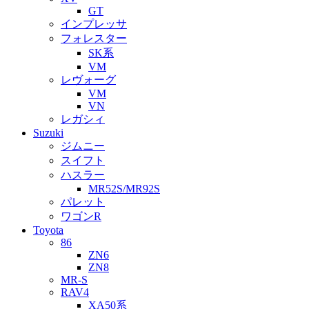
GT
インプレッサ
フォレスター
SK系
VM
レヴォーグ
VM
VN
レガシィ
Suzuki
ジムニー
スイフト
ハスラー
MR52S/MR92S
パレット
ワゴンR
Toyota
86
ZN6
ZN8
MR-S
RAV4
XA50系