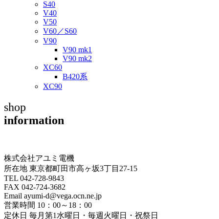
S40
V40
V50
V60／S60
V90
V90 mk1
V90 mk2
XC60
B420系
XC90
shop
information
株式会社アユミ電機
所在地 東京都町田市高ヶ坂3丁目27‐15
TEL 042-728-9843
FAX 042-724-3682
Email ayumi-d@vega.ocn.ne.jp
営業時間 10：00～18：00
定休日 毎月第1水曜日・毎週火曜日・祝祭日