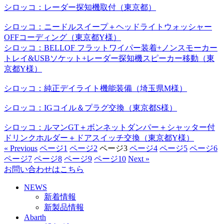
シロッコ：レーダー探知機取付（東京都）
シロッコ：ニードルスイープ＋ヘッドライトウォッシャー
OFFコーディング（東京都Y様）
シロッコ：BELLOF フラットワイパー装着+ノンスモーカー
トレイ&USBソケット+レーダー探知機スピーカー移動（東
京都Y様）
シロッコ：純正デイライト機能装備（埼玉県M様）
シロッコ：IGコイル＆プラグ交換（東京都S様）
シロッコ：ルマンGT＋ボンネットダンパー＋シャッター付
ドリンクホルダー＋ドアスイッチ交換（東京都Y様）
« Previous
ページ
1
ページ
2
ページ
3
ページ
4
ページ
5
ページ
6
ページ
7
ページ
8
ページ
9
ページ
10
Next »
お問い合わせはこちら
NEWS
新着情報
新製品情報
Abarth