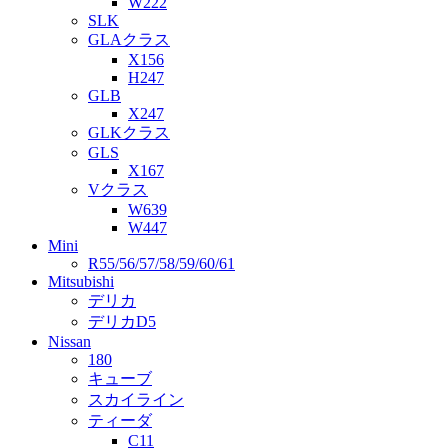
W222
SLK
GLAクラス
X156
H247
GLB
X247
GLKクラス
GLS
X167
Vクラス
W639
W447
Mini
R55/56/57/58/59/60/61
Mitsubishi
デリカ
デリカD5
Nissan
180
キューブ
スカイライン
ティーダ
C11