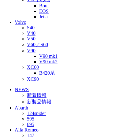
Bora
EOS
Jetta
Volvo
S40
V40
V50
V60／S60
V90
V90 mk1
V90 mk2
XC60
B420系
XC90
NEWS
新着情報
新製品情報
Abarth
124spider
595
695
Alfa Romeo
147