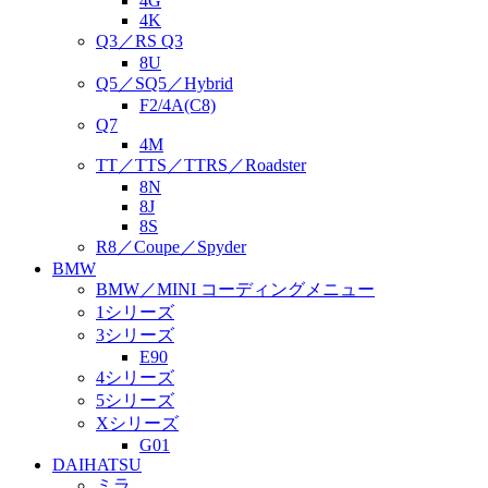
4G
4K
Q3／RS Q3
8U
Q5／SQ5／Hybrid
F2/4A(C8)
Q7
4M
TT／TTS／TTRS／Roadster
8N
8J
8S
R8／Coupe／Spyder
BMW
BMW／MINI コーディングメニュー
1シリーズ
3シリーズ
E90
4シリーズ
5シリーズ
Xシリーズ
G01
DAIHATSU
ミラ