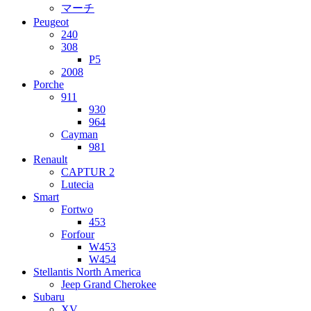
マーチ
Peugeot
240
308
P5
2008
Porche
911
930
964
Cayman
981
Renault
CAPTUR 2
Lutecia
Smart
Fortwo
453
Forfour
W453
W454
Stellantis North America
Jeep Grand Cherokee
Subaru
XV