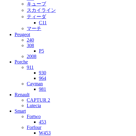
キューブ
スカイライン
ティーダ
C11
マーチ
Peugeot
240
308
P5
2008
Porche
911
930
964
Cayman
981
Renault
CAPTUR 2
Lutecia
Smart
Fortwo
453
Forfour
W453