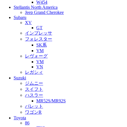
W454
Stellantis North America
Jeep Grand Cherokee
Subaru
XV
GT
インプレッサ
フォレスター
SK系
VM
レヴォーグ
VM
VN
レガシィ
Suzuki
ジムニー
スイフト
ハスラー
MR52S/MR92S
パレット
ワゴンR
Toyota
86