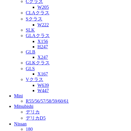
Cクラス
W205
CLAクラス
Sクラス
W222
SLK
GLAクラス
X156
H247
GLB
X247
GLKクラス
GLS
X167
Vクラス
W639
W447
Mini
R55/56/57/58/59/60/61
Mitsubishi
デリカ
デリカD5
Nissan
180