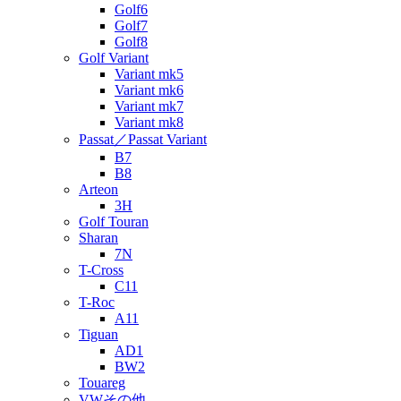
Golf6
Golf7
Golf8
Golf Variant
Variant mk5
Variant mk6
Variant mk7
Variant mk8
Passat／Passat Variant
B7
B8
Arteon
3H
Golf Touran
Sharan
7N
T-Cross
C11
T-Roc
A11
Tiguan
AD1
BW2
Touareg
VWその他