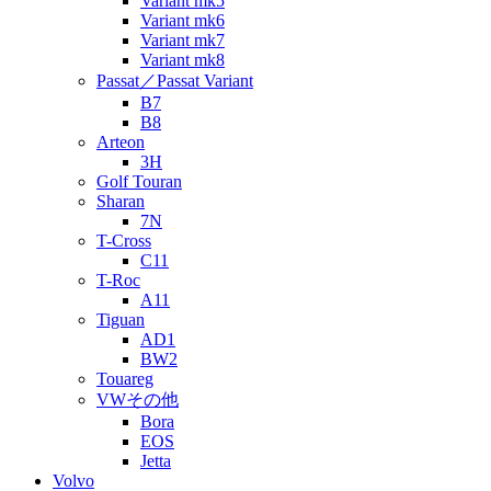
Variant mk5
Variant mk6
Variant mk7
Variant mk8
Passat／Passat Variant
B7
B8
Arteon
3H
Golf Touran
Sharan
7N
T-Cross
C11
T-Roc
A11
Tiguan
AD1
BW2
Touareg
VWその他
Bora
EOS
Jetta
Volvo