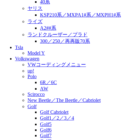
40系
ヤリス
KSP210系／MXPA1#系／MXPH1#系
ライズ
A2##系
ランドクルーザー／プラド
300／250／再再販70系
Tsla
Model Y
Volkswagen
VWコーディングメニュー
up!
Polo
6R／6C
AW
Scirocco
New Beetle／The Beetle／Cabriolet
Golf
Golf Cabriolet
Golf1／2／3／4
Golf5
Golf6
Golf7