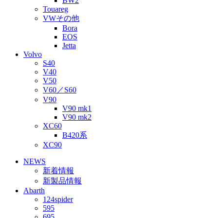
BW2
Touareg
VWその他
Bora
EOS
Jetta
Volvo
S40
V40
V50
V60／S60
V90
V90 mk1
V90 mk2
XC60
B420系
XC90
NEWS
新着情報
新製品情報
Abarth
124spider
595
695