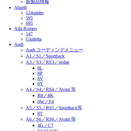
新製品情報
Abarth
124spider
595
695
Alfa Romeo
147
Giulietta
Audi
Audi コーディングメニュー
A1／S1／Sportback
A3／S3／RS3／sedan
8L
8P
8V
8Y
A4／S4／RS4／Avant 等
B8／8K
8W／F4
A5／S5／RS5／Sportback等
8T
A6／S6／RS6／Avant 等
4G／C7