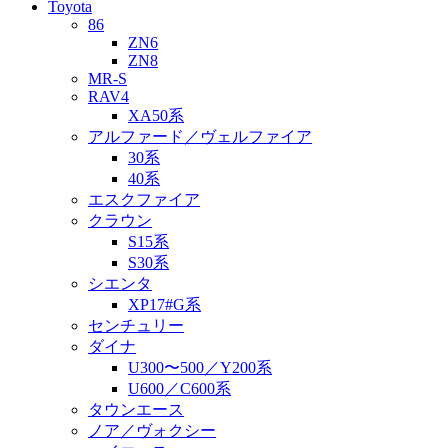
Toyota
86
ZN6
ZN8
MR-S
RAV4
XA50系
アルファード／ヴェルファイア
30系
40系
エスクファイア
クラウン
S15系
S30系
シエンタ
XP17#G系
センチュリー
ダイナ
U300〜500／Y200系
U600／C600系
タウンエース
ノア／ヴォクシー