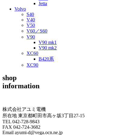
Jetta
Volvo
S40
V40
V50
V60／S60
V90
V90 mk1
V90 mk2
XC60
B420系
XC90
shop
information
株式会社アユミ電機
所在地 東京都町田市高ヶ坂3丁目27‐15
TEL 042-728-9843
FAX 042-724-3682
Email ayumi-d@vega.ocn.ne.jp