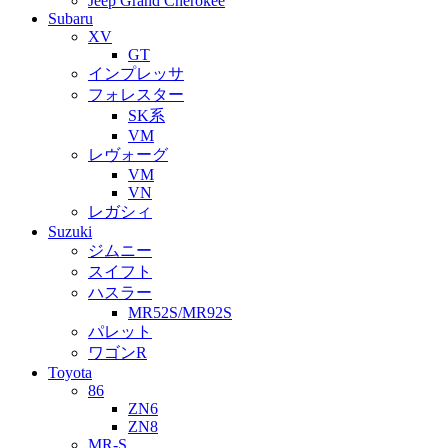
Jeep Grand Cherokee
Subaru
XV
GT
インプレッサ
フォレスター
SK系
VM
レヴォーグ
VM
VN
レガシィ
Suzuki
ジムニー
スイフト
ハスラー
MR52S/MR92S
パレット
ワゴンR
Toyota
86
ZN6
ZN8
MR-S