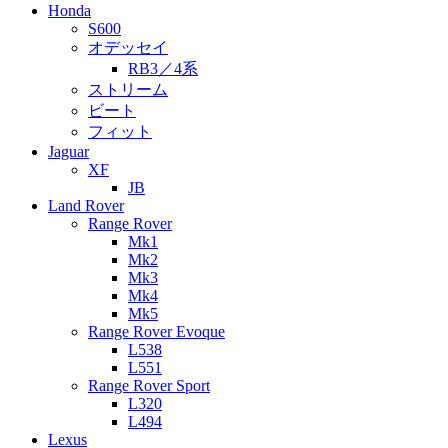
Honda
S600
オデッセイ
RB3／4系
ストリーム
ビート
フィット
Jaguar
XF
JB
Land Rover
Range Rover
Mk1
Mk2
Mk3
Mk4
Mk5
Range Rover Evoque
L538
L551
Range Rover Sport
L320
L494
Lexus