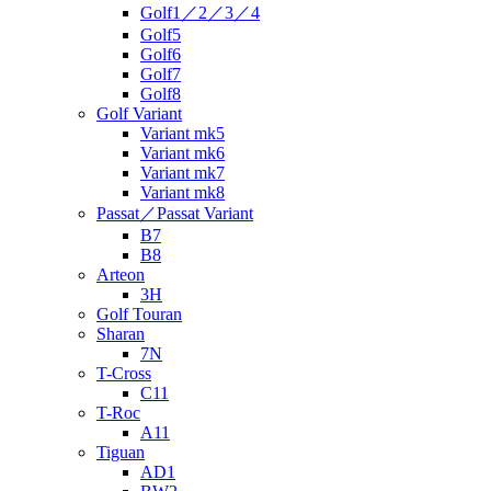
Golf1／2／3／4
Golf5
Golf6
Golf7
Golf8
Golf Variant
Variant mk5
Variant mk6
Variant mk7
Variant mk8
Passat／Passat Variant
B7
B8
Arteon
3H
Golf Touran
Sharan
7N
T-Cross
C11
T-Roc
A11
Tiguan
AD1