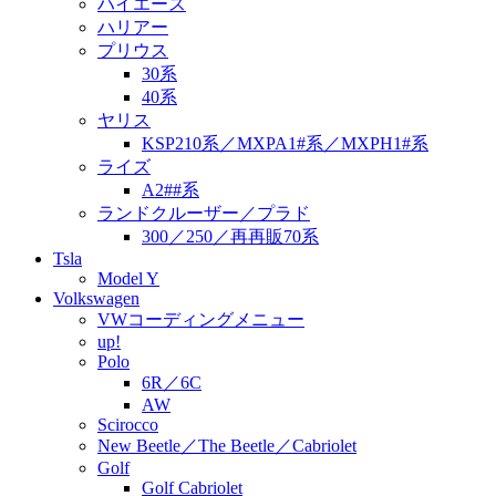
ハイエース
ハリアー
プリウス
30系
40系
ヤリス
KSP210系／MXPA1#系／MXPH1#系
ライズ
A2##系
ランドクルーザー／プラド
300／250／再再販70系
Tsla
Model Y
Volkswagen
VWコーディングメニュー
up!
Polo
6R／6C
AW
Scirocco
New Beetle／The Beetle／Cabriolet
Golf
Golf Cabriolet