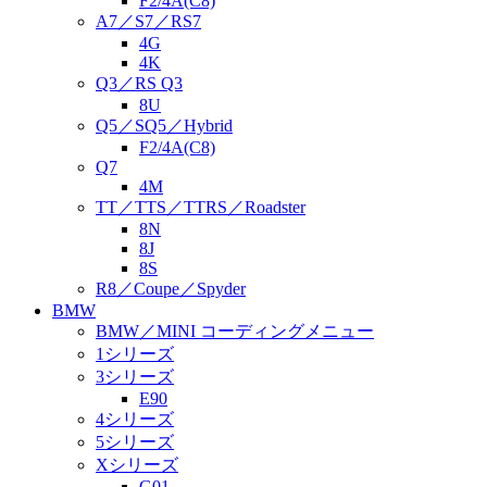
F2/4A(C8)
A7／S7／RS7
4G
4K
Q3／RS Q3
8U
Q5／SQ5／Hybrid
F2/4A(C8)
Q7
4M
TT／TTS／TTRS／Roadster
8N
8J
8S
R8／Coupe／Spyder
BMW
BMW／MINI コーディングメニュー
1シリーズ
3シリーズ
E90
4シリーズ
5シリーズ
Xシリーズ
G01