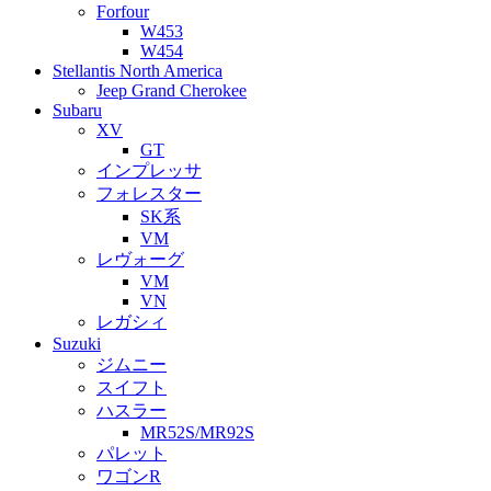
Forfour
W453
W454
Stellantis North America
Jeep Grand Cherokee
Subaru
XV
GT
インプレッサ
フォレスター
SK系
VM
レヴォーグ
VM
VN
レガシィ
Suzuki
ジムニー
スイフト
ハスラー
MR52S/MR92S
パレット
ワゴンR