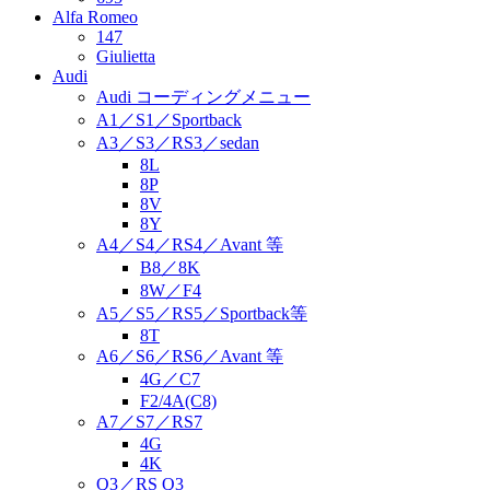
Alfa Romeo
147
Giulietta
Audi
Audi コーディングメニュー
A1／S1／Sportback
A3／S3／RS3／sedan
8L
8P
8V
8Y
A4／S4／RS4／Avant 等
B8／8K
8W／F4
A5／S5／RS5／Sportback等
8T
A6／S6／RS6／Avant 等
4G／C7
F2/4A(C8)
A7／S7／RS7
4G
4K
Q3／RS Q3