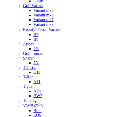
Golf8
Golf Variant
Variant mk5
Variant mk6
Variant mk7
Variant mk8
Passat／Passat Variant
B7
B8
Arteon
3H
Golf Touran
Sharan
7N
T-Cross
C11
T-Roc
A11
Tiguan
AD1
BW2
Touareg
VWその他
Bora
EOS