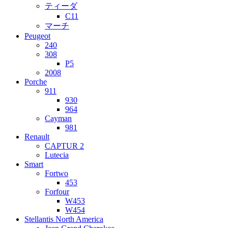
ティーダ
C11
マーチ
Peugeot
240
308
P5
2008
Porche
911
930
964
Cayman
981
Renault
CAPTUR 2
Lutecia
Smart
Fortwo
453
Forfour
W453
W454
Stellantis North America