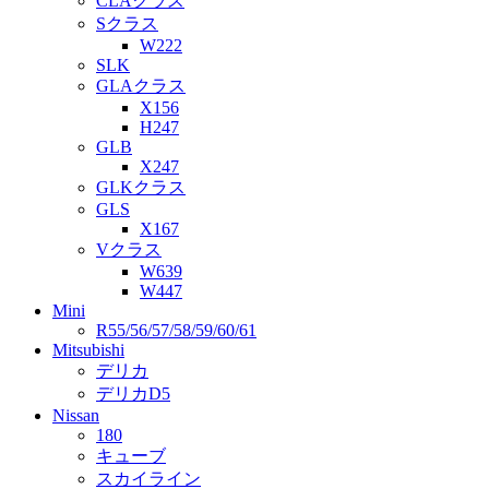
CLAクラス
Sクラス
W222
SLK
GLAクラス
X156
H247
GLB
X247
GLKクラス
GLS
X167
Vクラス
W639
W447
Mini
R55/56/57/58/59/60/61
Mitsubishi
デリカ
デリカD5
Nissan
180
キューブ
スカイライン