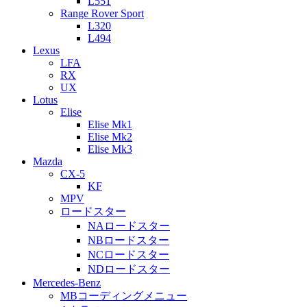
L551
Range Rover Sport
L320
L494
Lexus
LFA
RX
UX
Lotus
Elise
Elise Mk1
Elise Mk2
Elise Mk3
Mazda
CX-5
KF
MPV
ロードスター
NAロードスター
NBロードスター
NCロードスター
NDロードスター
Mercedes-Benz
MBコーディングメニュー