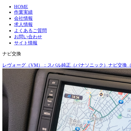
HOME
作業実績
会社情報
求人情報
よくあるご質問
お問い合わせ
サイト情報
ナビ交換
レヴォーグ（VM）：スバル純正（パナソニック）ナビ交換