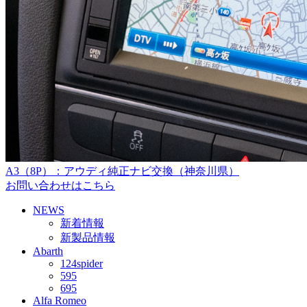
A3（8P）：アウディ純正ナビ交換（神奈川県）
お問い合わせはこちら
NEWS
新着情報
新製品情報
Abarth
124spider
595
695
Alfa Romeo