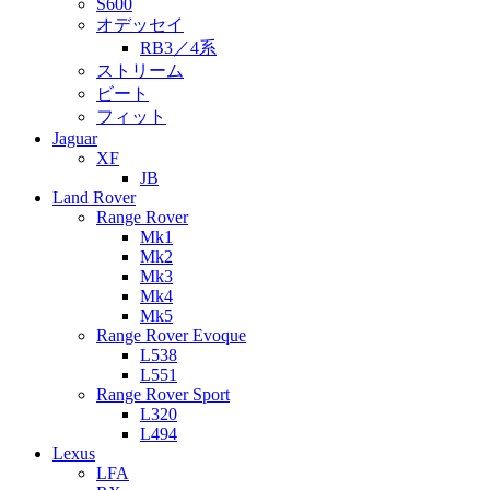
S600
オデッセイ
RB3／4系
ストリーム
ビート
フィット
Jaguar
XF
JB
Land Rover
Range Rover
Mk1
Mk2
Mk3
Mk4
Mk5
Range Rover Evoque
L538
L551
Range Rover Sport
L320
L494
Lexus
LFA