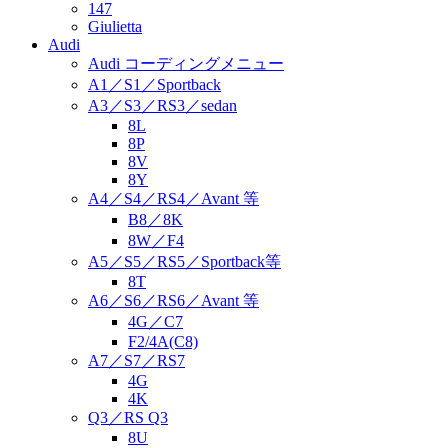
147
Giulietta
Audi
Audi コーディングメニュー
A1／S1／Sportback
A3／S3／RS3／sedan
8L
8P
8V
8Y
A4／S4／RS4／Avant 等
B8／8K
8W／F4
A5／S5／RS5／Sportback等
8T
A6／S6／RS6／Avant 等
4G／C7
F2/4A(C8)
A7／S7／RS7
4G
4K
Q3／RS Q3
8U