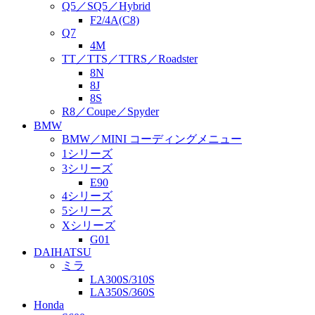
Q5／SQ5／Hybrid
F2/4A(C8)
Q7
4M
TT／TTS／TTRS／Roadster
8N
8J
8S
R8／Coupe／Spyder
BMW
BMW／MINI コーディングメニュー
1シリーズ
3シリーズ
E90
4シリーズ
5シリーズ
Xシリーズ
G01
DAIHATSU
ミラ
LA300S/310S
LA350S/360S
Honda