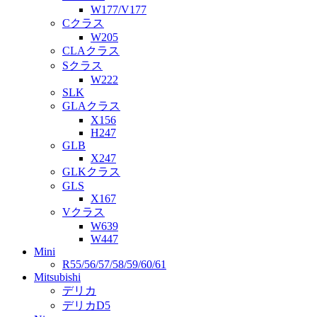
W177/V177
Cクラス
W205
CLAクラス
Sクラス
W222
SLK
GLAクラス
X156
H247
GLB
X247
GLKクラス
GLS
X167
Vクラス
W639
W447
Mini
R55/56/57/58/59/60/61
Mitsubishi
デリカ
デリカD5