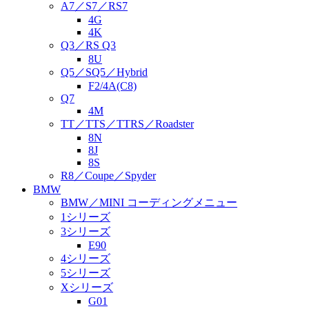
A7／S7／RS7
4G
4K
Q3／RS Q3
8U
Q5／SQ5／Hybrid
F2/4A(C8)
Q7
4M
TT／TTS／TTRS／Roadster
8N
8J
8S
R8／Coupe／Spyder
BMW
BMW／MINI コーディングメニュー
1シリーズ
3シリーズ
E90
4シリーズ
5シリーズ
Xシリーズ
G01