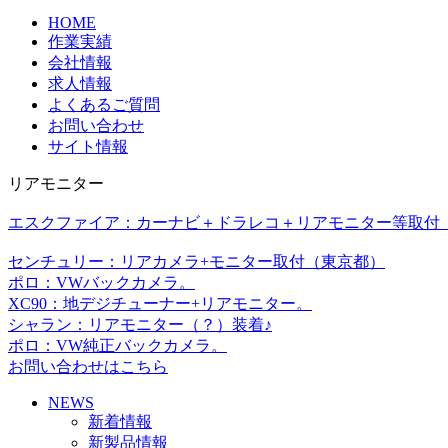
HOME
作業実績
会社情報
求人情報
よくあるご質問
お問い合わせ
サイト情報
リアモニター
エスクファイア：カーナビ＋ドラレコ＋リアモニター等取付
センチュリー：リアカメラ+モニター取付（東京都）
ポロ：VWバックカメラ。
XC90：地デジチューナー+リアモニター。
シャラン：リアモニター（？）装着♪
ポロ：VW純正バックカメラ。
お問い合わせはこちら
NEWS
新着情報
新製品情報