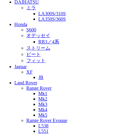
DAIHATSU
ミラ
LA300S/310S
LA350S/360S
Honda
S600
オデッセイ
RB3／4系
ストリーム
ビート
フィット
Jaguar
XF
JB
Land Rover
Range Rover
Mk1
Mk2
Mk3
Mk4
Mk5
Range Rover Evoque
L538
L551