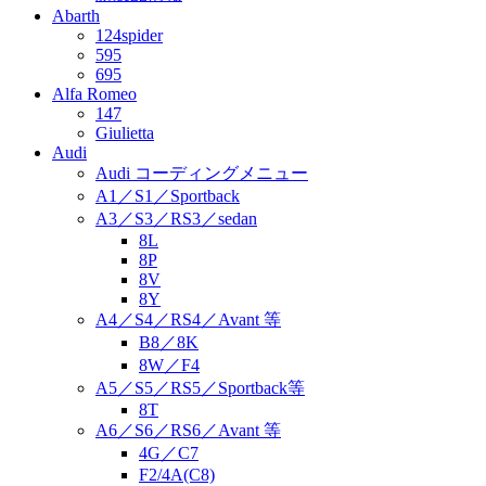
Abarth
124spider
595
695
Alfa Romeo
147
Giulietta
Audi
Audi コーディングメニュー
A1／S1／Sportback
A3／S3／RS3／sedan
8L
8P
8V
8Y
A4／S4／RS4／Avant 等
B8／8K
8W／F4
A5／S5／RS5／Sportback等
8T
A6／S6／RS6／Avant 等
4G／C7
F2/4A(C8)