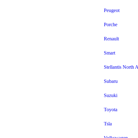
Peugeot
Porche
Renault
Smart
Stellantis North 
Subaru
Suzuki
Toyota
Tsla
Volkswagen