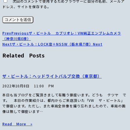
次回のコメントで使用するためブラウザーに自分の名前、メールア
ドレス、サイトを保存する。
Prev
Previous
ザ・ビートル カブリオレ：VW純正エンブレムカメラ
（神奈川県E様）
Next
ザ・ビートル：LOCK音＋NSSW（栃木県T様）
Next
Related Posts
ザ・ビートル：ヘッドライトバルブ交換（東京都）
2022年10月8日
11:00 PM
本日も当ブログをご覧頂きまして有難う御座います。どうも テツヤ で
す。 本日の作業紹介は、都内からご来店頂いた「VW ザ・ビートル」
で御座います。ただし、また車両全体像を撮り忘れましたので、車両の画
像は無しで御座います…
Read More »