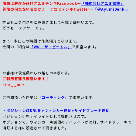
情報は鮮度が命!?アユミデンキFacebook
→
「株式会社アユミ電機」
普段の何気ない呟きは♪ アユミデンキTwitte
r→
「＠AyumiDenki」
本日も当ブログをご覧頂きまして有難う御座います。
どうも テツヤ です。
さて、本日この時間は作業紹介となります。
今回のご紹介は
「VW ザ・ビートル」
で御座います。
お客様は茨城県からお越しのM様です。
ご利用有難う御座います♪
<m(__)m>
ご依頼頂いた作業は
「コーディング」
で御座います。
・ポジション灯DRL化+ウィンカー連動+サイドブレーキ連動
ポジション灯をデイライトとして機能させます。
オプションで、ウィンカー点滅側のデイライトが消灯、サイドブレーキで
消灯する様に設定させて頂きました。