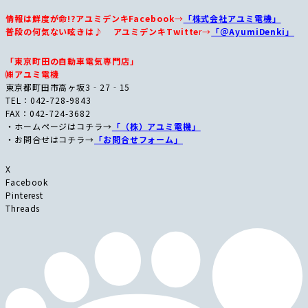
情報は鮮度が命!?アユミデンキFacebook
→
「株式会社アユミ電機」
普段の何気ない呟きは♪ アユミデンキTwitte
r→
「＠AyumiDenki」
「東京町田の自動車電気専門店」
㈱アユミ電機
東京都町田市高ヶ坂3‐27‐15
TEL：042-728-9843
FAX：042-724-3682
・ホームページはコチラ→
「（株）アユミ電機」
・お問合せはコチラ→
「お問合せフォーム」
X
Facebook
Pinterest
Threads