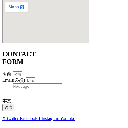
CONTACT
FORM
名前
Email(必須)
本文
送信
X-twitter
Facebook-f
Instagram
Youtube