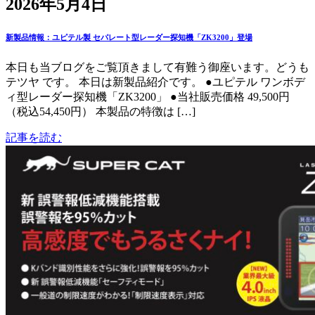
2026年5月4日
新製品情報：ユピテル製 セパレート型レーダー探知機「ZK3200」登場
本日も当ブログをご覧頂きまして有難う御座います。どうも
テツヤ です。 本日は新製品紹介です。 ●ユピテル ワンボデ
ィ型レーダー探知機「ZK3200」 ●当社販売価格 49,500円
（税込54,450円） 本製品の特徴は […]
記事を読む