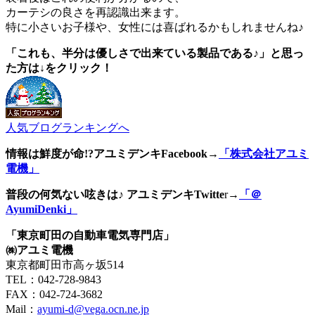
カーテシの良さを再認識出来ます。
特に小さいお子様や、女性には喜ばれるかもしれませんね♪
「これも、半分は優しさで出来ている製品である♪」と思っ
た方は↓をクリック！
人気ブログランキングへ
情報は鮮度が命!?アユミデンキFacebook
→
「株式会社アユミ
電機」
普段の何気ない呟きは♪ アユミデンキTwitte
r→
「＠
AyumiDenki」
「東京町田の自動車電気専門店」
㈱アユミ電機
東京都町田市高ヶ坂514
TEL：042-728-9843
FAX：042-724-3682
Mail：
ayumi-d@vega.ocn.ne.jp