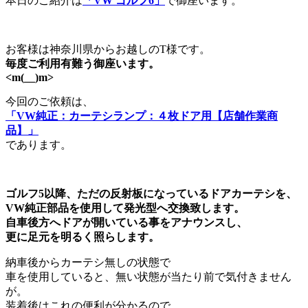
本日のご紹介は
「VW ゴルフ6」
で御座います。
お客様は神奈川県からお越しのT様です。
毎度ご利用有難う御座います。
<m(__)m>
今回のご依頼は、
「VW純正：カーテシランプ：４枚ドア用【店舗作業商
品】」
であります。
ゴルフ5以降、ただの反射板になっているドアカーテシを、
VW純正部品を使用して発光型へ交換致します。
自車後方へドアが開いている事をアナウンスし、
更に足元を明るく照らします。
納車後からカーテシ無しの状態で
車を使用していると、無い状態が当たり前で気付きません
が。
装着後はこれの便利が分かるので、