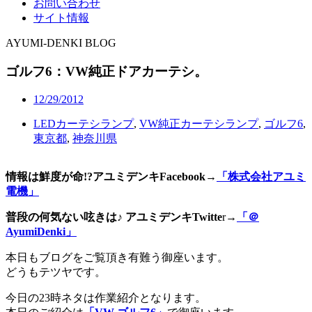
お問い合わせ
サイト情報
AYUMI-DENKI BLOG
ゴルフ6：VW純正ドアカーテシ。
12/29/2012
LEDカーテシランプ
,
VW純正カーテシランプ
,
ゴルフ6
,
東京都
,
神奈川県
情報は鮮度が命!?アユミデンキFacebook
→
「株式会社アユミ
電機」
普段の何気ない呟きは♪ アユミデンキTwitte
r→
「＠
AyumiDenki」
本日もブログをご覧頂き有難う御座います。
どうもテツヤです。
今日の23時ネタは作業紹介となります。