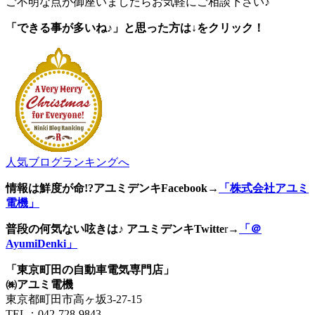
ご不明な点が御座いましたらお気軽にご相談下さい♪
「できる事が多いね♪」と思った方は↓をクリック！
人気ブログランキングへ
情報は鮮度が命!?アユミデンキFacebook
→
「株式会社アユミ
電機」
普段の何気ない呟きは♪ アユミデンキTwitte
r→
「＠
AyumiDenki」
「東京町田の自動車電気専門店」
㈱アユミ電機
東京都町田市高ヶ坂3‐27‐15
TEL：042-728-9843