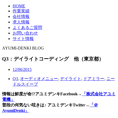
HOME
作業実績
会社情報
求人情報
よくあるご質問
お問い合わせ
サイト情報
AYUMI-DENKI BLOG
Q3：デイライトコーディング 他（東京都）
12/06/2015
Q3
,
オーディオメニュー
,
デイライト
,
ドアミラー
,
ニー
ドルスイープ
情報は鮮度が命!?アユミデンキFacebook
→
「株式会社アユミ
電機」
普段の何気ない呟きは♪ アユミデンキTwitte
r→
「＠
AyumiDenki」