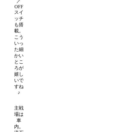
／
OFF
スイ
ッチ
も搭
載。
こう
いっ
た細
かい
とこ
ろが
嬉し
いで
すね
♪
主戦
場は
車
内。