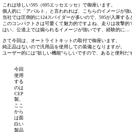
これは珍しい595（695エッセエッセ）で御座います。
個人的に「アバルト」と言われれば、こちらのイメージが強
当社では圧倒的に124スパイダーが多いので、595が入庫す
このコンパクトさは可愛くて魅力的ですよね、走りは攻撃的
はい、公道上では煽られるイメージが強いです、経験的に…
さて今回は、オートライトキットの取付で御座います。
純正品はないので汎用品を使用しての装備となりますが。
ユーザー的には”欲しい機能”らしいですので、あると便利だ
今回
使用
する
のは
CEP
製。
ここ
から
は面
白い
製品