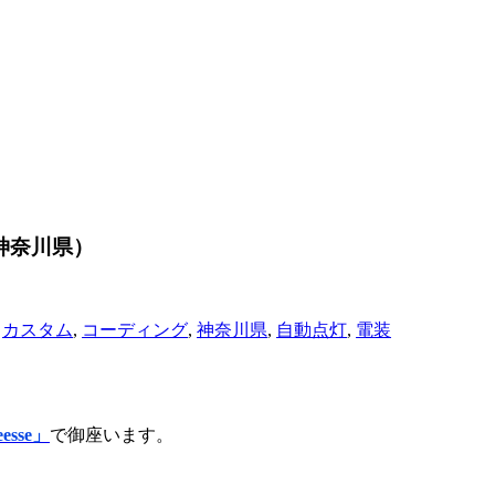
神奈川県）
,
カスタム
,
コーディング
,
神奈川県
,
自動点灯
,
電装
esse」
で御座います。