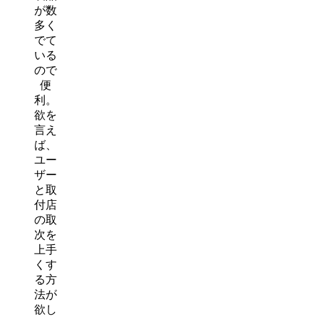
が数
多く
でて
いる
ので
便
利。
欲を
言え
ば、
ユー
ザー
と取
付店
の取
次を
上手
くす
る方
法が
欲し