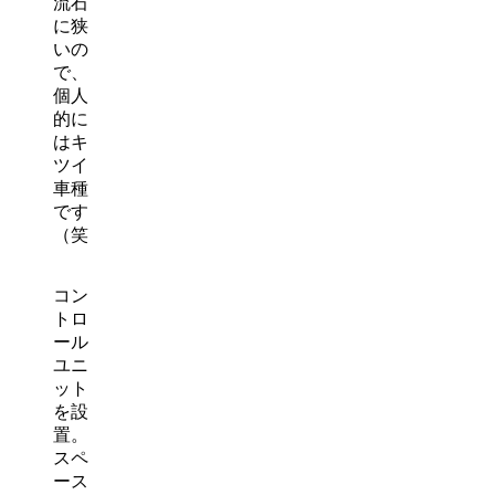
流石
に狭
いの
で、
個人
的に
はキ
ツイ
車種
です
（笑
コン
トロ
ール
ユニ
ット
を設
置。
スペ
ース