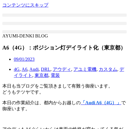
コンテンツにスキップ
AYUMI-DENKI BLOG
A6（4G）：ポジション灯デイライト化（東京都）
09/01/2023
4G
,
A6
,
Audi
,
DRL
,
アウディ
,
アユミ電機
,
カスタム
,
デ
イライト
,
東京都
,
電装
本日も当ブログをご覧頂きまして有難う御座います。
どうもテツヤです。
本日の作業紹介は、都内からお越しの
「Audi A6（4G）」
で
御座います。