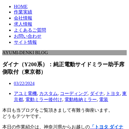
HOME
作業実績
会社情報
求人情報
よくあるご質問
お問い合わせ
サイト情報
AYUMI-DENKI BLOG
ダイナ（Y200系）：純正電動サイドミラー助手席
側取付（東京都）
03/22/2024
アユミ電機
,
カスタム
,
コーディング
,
ダイナ
,
トヨタ
,
東
京都
,
電動ミラー後付け
,
電動格納ミラー
,
電装
本日も当ブログをご覧頂きまして有難う御座います。
どうもテツヤです。
本日の作業紹介は、神奈川県からお越しの
「トヨタ ダイナ