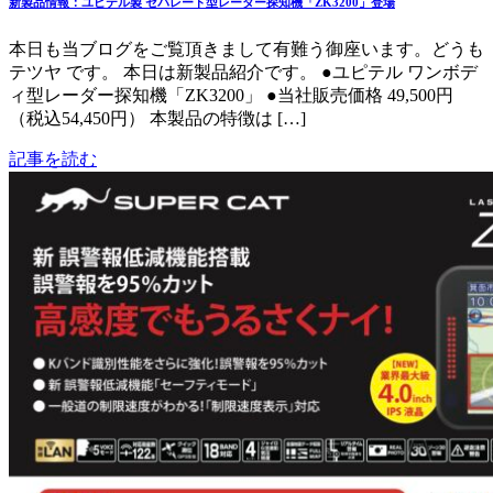
新製品情報：ユピテル製 セパレート型レーダー探知機「ZK3200」登場
本日も当ブログをご覧頂きまして有難う御座います。どうも
テツヤ です。 本日は新製品紹介です。 ●ユピテル ワンボデ
ィ型レーダー探知機「ZK3200」 ●当社販売価格 49,500円
（税込54,450円） 本製品の特徴は […]
記事を読む