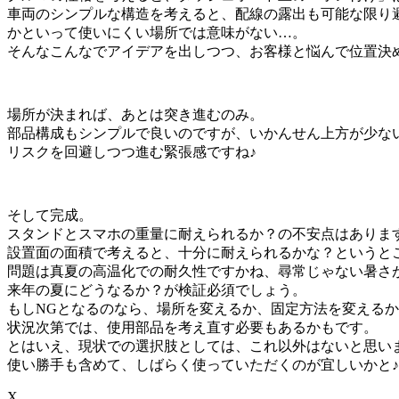
車両のシンプルな構造を考えると、配線の露出も可能な限り
かといって使いにくい場所では意味がない…。
そんなこんなでアイデアを出しつつ、お客様と悩んで位置決
場所が決まれば、あとは突き進むのみ。
部品構成もシンプルで良いのですが、いかんせん上方が少な
リスクを回避しつつ進む緊張感ですね♪
そして完成。
スタンドとスマホの重量に耐えられるか？の不安点はありま
設置面の面積で考えると、十分に耐えられるかな？というと
問題は真夏の高温化での耐久性ですかね、尋常じゃない暑さ
来年の夏にどうなるか？が検証必須でしょう。
もしNGとなるのなら、場所を変えるか、固定方法を変える
状況次第では、使用部品を考え直す必要もあるかもです。
とはいえ、現状での選択肢としては、これ以外はないと思い
使い勝手も含めて、しばらく使っていただくのが宜しいかと♪
X