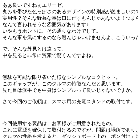
あぁ良いですねぇエリーゼ。
丸みを帯びた色っぽさのあるデザインの特別感が羨ましいの
実用性？そんな野暮な事は口にだすもんじゃあないよ！つま
なんて言われそうな雰囲気があります♪
いやもうホントに、その通りなわけでして。
そんな事を気にするのなら選んじゃいけませんよ、こういっ
で、そんな外見とは違って。
中を見ると非常に質素で驚くんですよね。
無駄を可能な限り省いた様なシンプルなコクピット。
このギャップが、このクルマの特徴なんだと思います。
見た目は派手でも中身はシンプルって良いじゃないですか。
さて今回のご依頼は、スマホ用の充電スタンドの取付です。
今回使用する製品は、お客様がご用意されたもの。
これに電源を確保して取付けるのですが、問題は場所であり
クルマの性格を考えると、ダッシュボード上の「ポン付け」