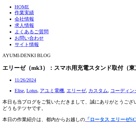
HOME
作業実績
会社情報
求人情報
よくあるご質問
お問い合わせ
サイト情報
AYUMI-DENKI BLOG
エリーゼ（mk3）：スマホ用充電スタンド取付（東
11/26/2024
Elise
,
Lotus
,
アユミ電機
,
エリーゼ
,
カスタム
,
コーディン
本日も当ブログをご覧いただきまして、誠にありがとうござ
どうもテツヤです。
本日の作業紹介は、都内からお越しの
「ロータス エリーゼSC