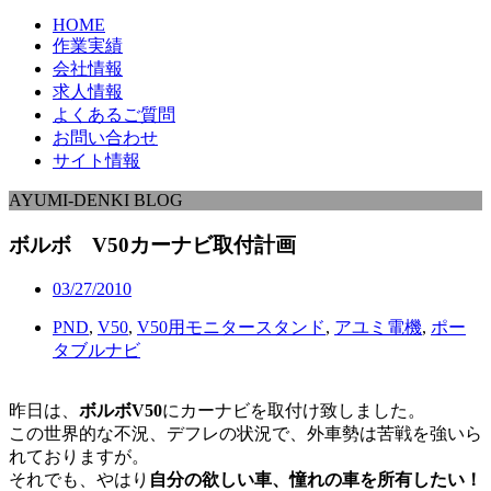
HOME
作業実績
会社情報
求人情報
よくあるご質問
お問い合わせ
サイト情報
AYUMI-DENKI BLOG
ボルボ V50カーナビ取付計画
03/27/2010
PND
,
V50
,
V50用モニタースタンド
,
アユミ電機
,
ポー
タブルナビ
昨日は、
ボルボV50
にカーナビを取付け致しました。
この世界的な不況、デフレの状況で、外車勢は苦戦を強いら
れておりますが。
それでも、やはり
自分の欲しい車、憧れの車を所有したい！