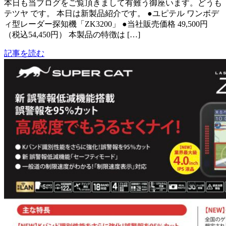
本日も当ブログをご覧頂きまして有難う御座います。どうも
テツヤ です。 本日は新製品紹介です。 ●ユピテル ワンボデ
ィ型レーダー探知機「ZK3200」 ●当社販売価格 49,500円
（税込54,450円） 本製品の特徴は […]
記事を読む