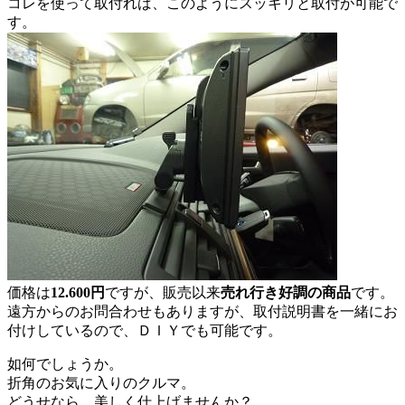
コレを使って取付れば、このようにスッキリと取付が可能で
す。
価格は
12.600円
ですが、販売以来
売れ行き好調の商品
です。
遠方からのお問合わせもありますが、取付説明書を一緒にお
付けしているので、ＤＩＹでも可能です。
如何でしょうか。
折角のお気に入りのクルマ。
どうせなら、美しく仕上げませんか？