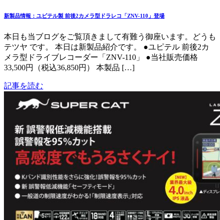
新製品情報：ユピテル製 前後2カメラ型ドラレコ「ZNV-110」登場
本日も当ブログをご覧頂きまして有難う御座います。どうも
テツヤ です。 本日は新製品紹介です。 ●ユピテル 前後2カ
メラ型ドライブレコーダー「ZNV-110」 ●当社販売価格
33,500円（税込36,850円） 本製品 […]
記事を読む