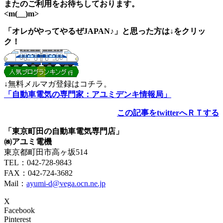
またのご利用をお待ちしております。
<m(__)m>
「オレがやってやるぜJAPAN♪」と思った方は↓をクリッ
ク！
↓無料メルマガ登録はコチラ。
「自動車電気の専門家：アユミデンキ情報局」
この記事をtwitterへＲＴする
「東京町田の自動車電気専門店」
㈱アユミ電機
東京都町田市高ヶ坂514
TEL：042-728-9843
FAX：042-724-3682
Mail：
ayumi-d@vega.ocn.ne.jp
X
Facebook
Pinterest