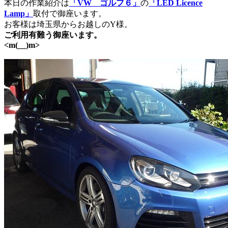
本日の作業紹介は
「VW ゴルフ６」
の
「LED Licence
Lamp」
取付で御座います。
お客様は埼玉県からお越しのY様。
ご利用有難う御座います。
<m(__)m>