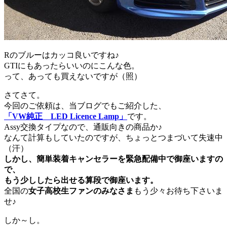
Rのブルーはカッコ良いですね♪
GTIにもあったらいいのにこんな色。
って、あっても買えないですが（照）
さてさて。
今回のご依頼は、当ブログでもご紹介した、
「VW純正 LED Licence Lamp」
です。
Assy交換タイプなので、通販向きの商品か♪
なんて計算もしていたのですが、ちょっとつまづいて失速中
（汗）
しかし、簡単装着キャンセラーを緊急配備中で御座いますの
で、
もう少ししたら出せる算段で御座います。
全国の
女子高校生ファンのみなさま
もう少々お待ち下さいま
せ♪
しか～し。