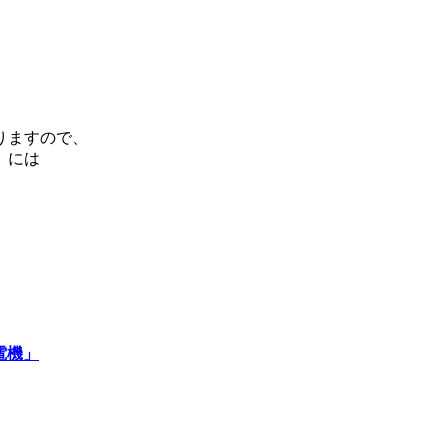
りますので、
）には
電機」