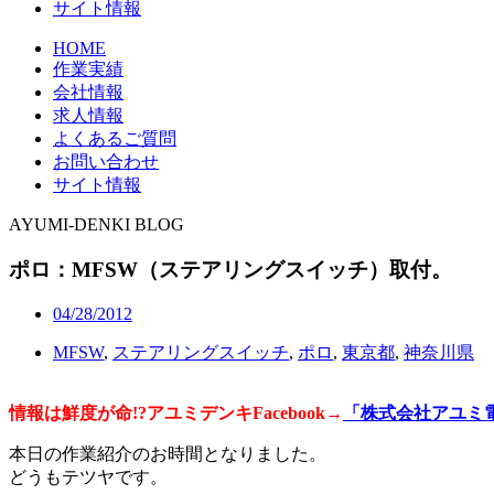
サイト情報
HOME
作業実績
会社情報
求人情報
よくあるご質問
お問い合わせ
サイト情報
AYUMI-DENKI BLOG
ポロ：MFSW（ステアリングスイッチ）取付。
04/28/2012
MFSW
,
ステアリングスイッチ
,
ポロ
,
東京都
,
神奈川県
情報は鮮度が命!?アユミデンキFacebook
→
「株式会社アユミ
本日の作業紹介のお時間となりました。
どうもテツヤです。