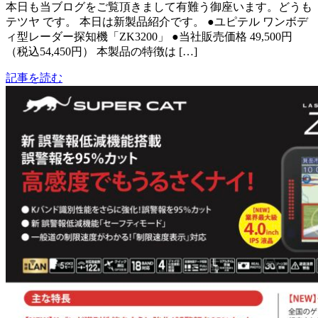
本日も当ブログをご覧頂きまして有難う御座います。どうも
テツヤ です。 本日は新製品紹介です。 ●ユピテル ワンボデ
ィ型レーダー探知機「ZK3200」 ●当社販売価格 49,500円
（税込54,450円） 本製品の特徴は […]
記事を読む