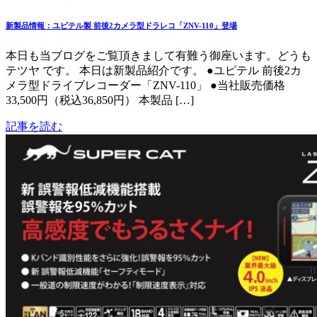
新製品情報：ユピテル製 前後2カメラ型ドラレコ「ZNV-110」登場
本日も当ブログをご覧頂きまして有難う御座います。どうも
テツヤ です。 本日は新製品紹介です。 ●ユピテル 前後2カ
メラ型ドライブレコーダー「ZNV-110」 ●当社販売価格
33,500円（税込36,850円） 本製品 […]
記事を読む