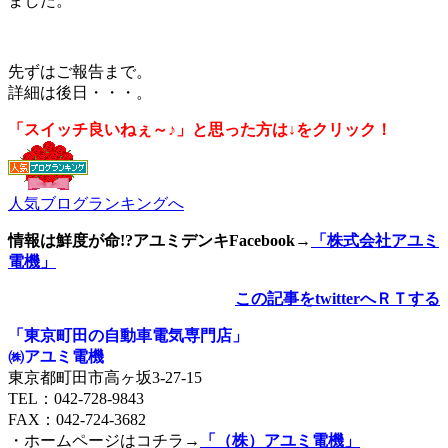
ました。
先ずはご報告まで。
詳細は後日・・・。
「スイッチ良いねぇ～♪」と思った方は↓をクリック！
人気ブログランキングへ
情報は鮮度が命!?アユミデンキFacebook
→
「株式会社アユミ
電機」
この記事をtwitterへＲＴする
「東京町田の自動車電気専門店」
㈱アユミ電機
東京都町田市高ヶ坂3‐27‐15
TEL：042-728-9843
FAX：042-724-3682
・ホームページはコチラ→
「（株）アユミ電機」