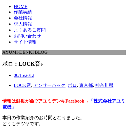
HOME
作業実績
会社情報
求人情報
よくあるご質問
お問い合わせ
サイト情報
AYUMI-DENKI BLOG
ポロ：LOCK音♪
06/15/2012
LOCK音
,
アンサーバック
,
ポロ
,
東京都
,
神奈川県
情報は鮮度が命!?アユミデンキFacebook
→
「株式会社アユミ
電機」
本日の作業紹介のお時間となりました。
どうもテツヤです。