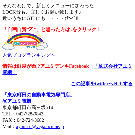
そんなわけで、新しくメニューに加わった
LOCK音も、宜しくお願い致します♪
近いうちにGTI にも・・・・(ﾃﾍﾍﾟﾛ
「自画自賛”乙”」と思った方は↓をクリック！
人気ブログランキングへ
情報は鮮度が命!?アユミデンキFacebook
→
「株式会社アユミ
電機」
この記事をtwitterへＲＴする
「東京町田の自動車電気専門店」
㈱アユミ電機
東京都町田市高ヶ坂514
TEL：042-728-9843
FAX：042-724-3682
Mail：
ayumi-d@vega.ocn.ne.jp