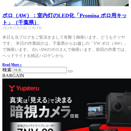
ポロ（AW）：室内灯のLED化「Promina ポロ用キッ
ト」（千葉県）
2022年11月25日
11:00 PM
本日も当ブログをご覧頂きまして有難う御座います。どうもテツヤ
です。 本日の作業紹介は、千葉県からお越しの「VW ポロ（AW）」
で御座います。 白いAWのポロさんで御座います。前回の作業では、
ヘッドライトを純正ハロゲンから
Read More »
検索
BARGAIN