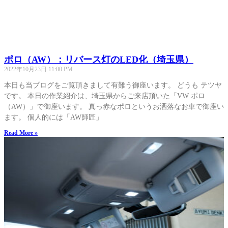
ポロ（AW）：リバース灯のLED化（埼玉県）
2022年10月23日
11:00 PM
本日も当ブログをご覧頂きまして有難う御座います。 どうも テツヤ
です。 本日の作業紹介は、埼玉県からご来店頂いた「VW ポロ
（AW）」で御座います。 真っ赤なポロというお洒落なお車で御座い
ます。 個人的には「AW師匠」
Read More »