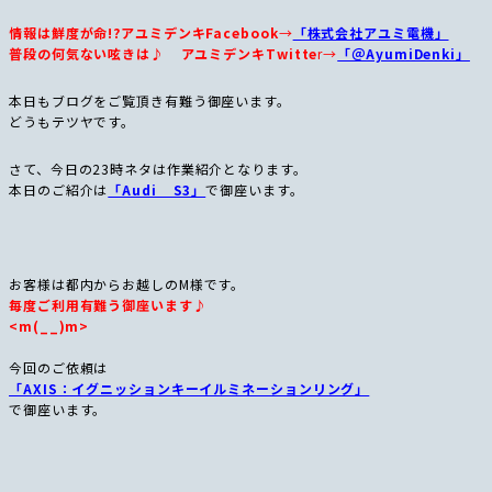
情報は鮮度が命!?アユミデンキFacebook
→
「株式会社アユミ電機」
普段の何気ない呟きは♪ アユミデンキTwitte
r→
「＠AyumiDenki」
本日もブログをご覧頂き有難う御座います。
どうもテツヤです。
さて、今日の23時ネタは作業紹介となります。
本日のご紹介は
「Audi S3」
で御座います。
お客様は都内からお越しのM様です。
毎度ご利用有難う御座います♪
<m(__)m>
今回のご依頼は
「AXIS：イグニッションキーイルミネーションリング」
で御座います。