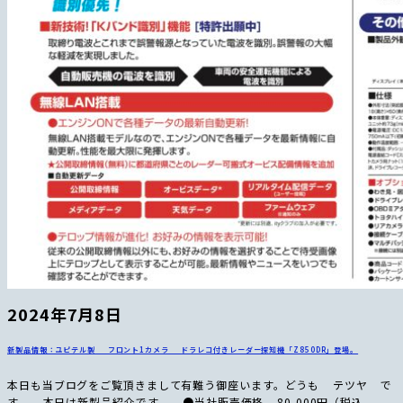
2024年7月8日
新製品情報：ユピテル製 フロント1カメラ ドラレコ付きレーダー探知機「Z850DR」登場。
本日も当ブログをご覧頂きまして有難う御座います。どうも テツヤ で
す。 本日は新製品紹介です。 ●当社販売価格 80,000円（税込