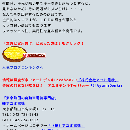
夜間時、手元が暗い中でキーを差し込もうとすると、
見えないためにその周辺がキズだらけに・・・。
なんて事を回避するための商品です。
主目的はソコですが、ＬＥＤの輝きが意外と
カッコ良い商品でもあります。
ファッション性、実用性を兼ね備えた商品です。
「意外と実用的!?」と思った方は↓をクリック！
人気ブログランキングへ
情報は鮮度が命!?アユミデンキFacebook
→
「株式会社アユミ電機」
普段の何気ない呟きは♪ アユミデンキTwitte
r→
「＠AyumiDenki」
「東京町田の自動車電気専門店」
㈱アユミ電機
東京都町田市高ヶ坂3‐27‐15
TEL：042-728-9843
FAX：042-724-3682
・ホームページはコチラ→
「（株）アユミ電機」