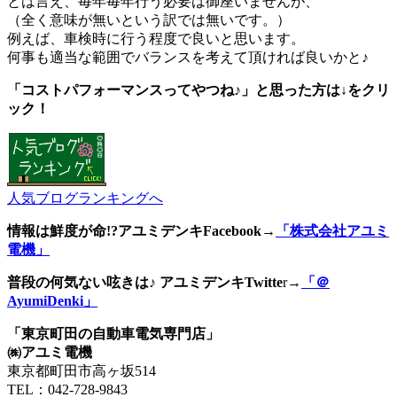
とは言え、毎年毎年行う必要は御座いませんが、
（全く意味が無いという訳では無いです。）
例えば、車検時に行う程度で良いと思います。
何事も適当な範囲でバランスを考えて頂ければ良いかと♪
「コストパフォーマンスってやつね♪」と思った方は↓をクリ
ック！
人気ブログランキングへ
情報は鮮度が命!?アユミデンキFacebook
→
「株式会社アユミ
電機」
普段の何気ない呟きは♪ アユミデンキTwitte
r→
「＠
AyumiDenki」
「東京町田の自動車電気専門店」
㈱アユミ電機
東京都町田市高ヶ坂514
TEL：042-728-9843