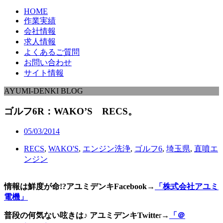
HOME
作業実績
会社情報
求人情報
よくあるご質問
お問い合わせ
サイト情報
AYUMI-DENKI BLOG
ゴルフ6R：WAKO’S RECS。
05/03/2014
RECS
,
WAKO'S
,
エンジン洗浄
,
ゴルフ6
,
埼玉県
,
直噴エ
ンジン
情報は鮮度が命!?アユミデンキFacebook
→
「株式会社アユミ
電機」
普段の何気ない呟きは♪ アユミデンキTwitte
r→
「＠