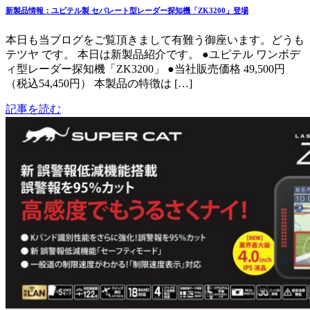
新製品情報：ユピテル製 セパレート型レーダー探知機「ZK3200」登場
本日も当ブログをご覧頂きまして有難う御座います。どうも
テツヤ です。 本日は新製品紹介です。 ●ユピテル ワンボデ
ィ型レーダー探知機「ZK3200」 ●当社販売価格 49,500円
（税込54,450円） 本製品の特徴は […]
記事を読む