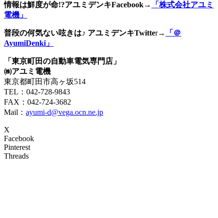
情報は鮮度が命!?アユミデンキFacebook
→
「株式会社アユミ
電機」
普段の何気ない呟きは♪ アユミデンキTwitte
r→
「＠
AyumiDenki」
「東京町田の自動車電気専門店」
㈱アユミ電機
東京都町田市高ヶ坂514
TEL：042-728-9843
FAX：042-724-3682
Mail：
ayumi-d@vega.ocn.ne.jp
X
Facebook
Pinterest
Threads