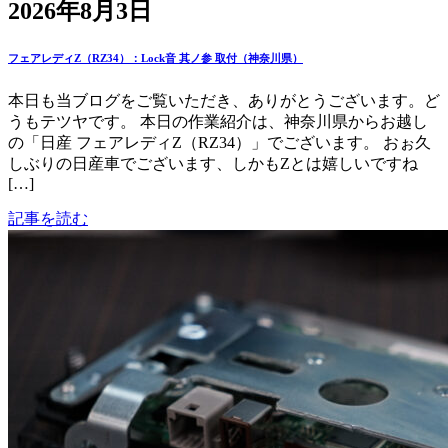
2026年8月3日
フェアレディZ（RZ34）：Lock音 其ノ参 取付（神奈川県）
本日も当ブログをご覧いただき、ありがとうございます。ど
うもテツヤです。 本日の作業紹介は、神奈川県からお越し
の「日産 フェアレディZ（RZ34）」でございます。 おぉ久
しぶりの日産車でございます、しかもZとは嬉しいですね
[…]
記事を読む