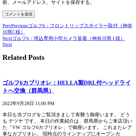
前、メールアドレス、サイトを保存する。
Prev
Previous
ゴルフ6：フロントリップスポイラー取付（神奈
川県C様）
Next
ゴルフ6：埋込専用小型カメラ装着（神奈川県 I 様）
Next
Related Posts
ゴルフ6カブリオレ：HELLA製DRL付ヘッドライ
トへ交換（群馬県）
2022年9月28日
11:00 PM
本日も当ブログをご覧頂きまして有難う御座います。 どう
も テツヤ です。 本日の作業紹介は、群馬県からご来店頂い
た「VW ゴルフ6カブリオレ」で御座います。 これまたレア
車なカブリオレ。 現時点のラインナップにオープンカ