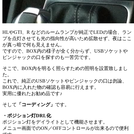
HLやGTI、R などのルームランプが純正でLEDの場合、ラン
プを点灯させても光の指向性が高いため拡散せず、夜はここ
が真っ暗で何も見えません。
ですので、BOX内の様子が全く分からず、USBソケットや
ピンジャックの口を探すのも一苦労です。
そこで、BOX内を明るく照らすための照明を設置致しまし
た。
これで、純正のUSBソケットやピンジャックの口は勿論、
BOX内に入れた物の確認も容易に行えます。
実用に優れたお勧め品です♪
そして
「コーディング」
です。
・ポジション灯DRL化
ポジション灯をデイライトとして機能させます。
メニュー画面でのON／OFFコントロールが出来るので便利