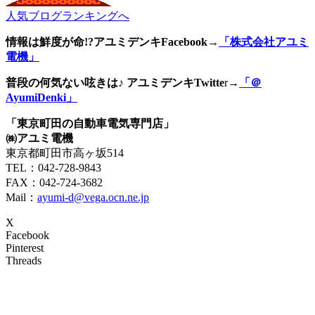
人気ブログランキングへ
情報は鮮度が命!?アユミデンキFacebook
→
「株式会社アユミ
電機」
普段の何気ない呟きは♪ アユミデンキTwitte
r→
「＠
AyumiDenki」
「東京町田の自動車電気専門店」
㈱アユミ電機
東京都町田市高ヶ坂514
TEL：042-728-9843
FAX：042-724-3682
Mail：
ayumi-d@vega.ocn.ne.jp
X
Facebook
Pinterest
Threads