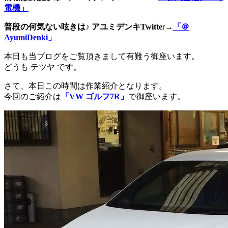
電機」
普段の何気ない呟きは♪ アユミデンキTwitte
r→
「＠
AyumiDenki」
本日も当ブログをご覧頂きまして有難う御座います。
どうも テツヤ です。
さて、本日この時間は作業紹介となります。
今回のご紹介は
「VW ゴルフ7R」
で御座います。