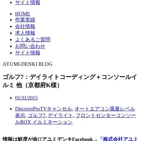
サイト情報
HOME
作業実績
会社情報
求人情報
よくあるご質問
お問い合わせ
サイト情報
AYUMI-DENKI BLOG
ゴルフ7：デイライトコーディング＋コンソールイ
ルミ 他（京都府K様）
01/31/2015
DiscoverProTVキャンセル
,
オートエアコン風量レベル
表示
,
ゴルフ7
,
デイライト
,
フロントセンターコンソー
ルBOX イルミネーション
情報は鮮度が命!?アユミデンキFacebook
→
「株式会社アユミ