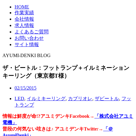
HOME
作業実績
会社情報
求人情報
よくあるご質問
お問い合わせ
サイト情報
AYUMI-DENKI BLOG
ザ・ビートル：フットランプ＋イルミネーション
キーリング（東京都T様）
02/15/2015
LED
,
イルミキーリング
,
カブリオレ
,
ザビートル
,
フッ
トランプ
情報は鮮度が命!?アユミデンキFacebook
→
「株式会社アユミ
電機」
普段の何気ない呟きは♪ アユミデンキTwitte
r→
「＠
AyumiDenki」