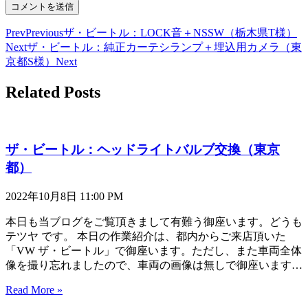
Prev
Previous
ザ・ビートル：LOCK音＋NSSW（栃木県T様）
Next
ザ・ビートル：純正カーテシランプ＋埋込用カメラ（東
京都S様）
Next
Related Posts
ザ・ビートル：ヘッドライトバルブ交換（東京
都）
2022年10月8日
11:00 PM
本日も当ブログをご覧頂きまして有難う御座います。どうも
テツヤ です。 本日の作業紹介は、都内からご来店頂いた
「VW ザ・ビートル」で御座います。ただし、また車両全体
像を撮り忘れましたので、車両の画像は無しで御座います…
Read More »