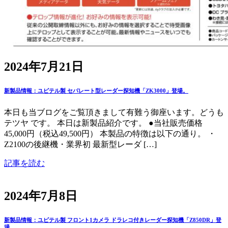
2024年7月21日
新製品情報：ユピテル製 セパレート型レーダー探知機「ZK3000」登場。
本日も当ブログをご覧頂きまして有難う御座います。どうも
テツヤ です。 本日は新製品紹介です。 ●当社販売価格
45,000円（税込49,500円） 本製品の特徴は以下の通り。 ・
Z2100の後継機・業界初 最新型レーダ […]
記事を読む
2024年7月8日
新製品情報：ユピテル製 フロント1カメラ ドラレコ付きレーダー探知機「Z850DR」登
場。