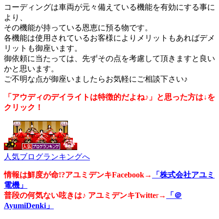
コーディングは車両が元々備えている機能を有効にする事に
より、
その機能が持っている恩恵に預る物です。
各機能は使用されているお客様によりメリットもあればデメ
リットも御座います。
御依頼に当たっては、先ずその点を考慮して頂きますと良い
かと思います。
ご不明な点が御座いましたらお気軽にご相談下さい♪
「アウディのデイライトは特徴的だよね♪」と思った方は↓を
クリック！
人気ブログランキングへ
情報は鮮度が命!?アユミデンキFacebook
→
「株式会社アユミ
電機」
普段の何気ない呟きは♪ アユミデンキTwitte
r→
「＠
AyumiDenki」