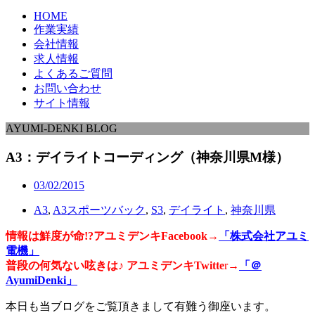
HOME
作業実績
会社情報
求人情報
よくあるご質問
お問い合わせ
サイト情報
AYUMI-DENKI BLOG
A3：デイライトコーディング（神奈川県M様）
03/02/2015
A3
,
A3スポーツバック
,
S3
,
デイライト
,
神奈川県
情報は鮮度が命!?アユミデンキFacebook
→
「株式会社アユミ
電機」
普段の何気ない呟きは♪ アユミデンキTwitte
r→
「＠
AyumiDenki」
本日も当ブログをご覧頂きまして有難う御座います。