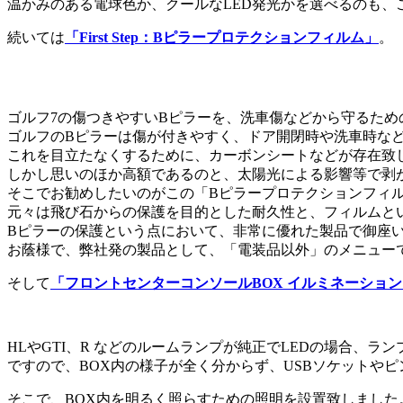
温かみのある電球色か、クールなLED発光かを選べるのも、
続いては
「First Step：Bピラープロテクションフィルム」
。
ゴルフ7の傷つきやすいBピラーを、洗車傷などから守るため
ゴルフのBピラーは傷が付きやすく、ドア開閉時や洗車時な
これを目立たなくするために、カーボンシートなどが存在致
しかし思いのほか高額であるのと、太陽光による影響等で剥
そこでお勧めしたいのがこの「Bピラープロテクションフィ
元々は飛び石からの保護を目的とした耐久性と、フィルムと
Bピラーの保護という点において、非常に優れた製品で御座い
お蔭様で、弊社発の製品として、「電装品以外」のメニュー
そして
「フロントセンターコンソールBOX イルミネーション
HLやGTI、R などのルームランプが純正でLEDの場合、
ですので、BOX内の様子が全く分からず、USBソケットや
そこで、BOX内を明るく照らすための照明を設置致しました