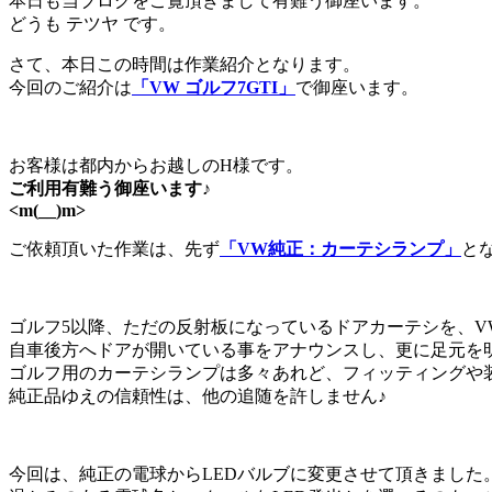
本日も当ブログをご覧頂きまして有難う御座います。
どうも テツヤ です。
さて、本日この時間は作業紹介となります。
今回のご紹介は
「VW ゴルフ7GTI」
で御座います。
お客様は都内からお越しのH様です。
ご利用有難う御座います♪
<m(__)m>
ご依頼頂いた作業は、先ず
「VW純正：カーテシランプ」
と
ゴルフ5以降、ただの反射板になっているドアカーテシを、
自車後方へドアが開いている事をアナウンスし、更に足元を
ゴルフ用のカーテシランプは多々あれど、フィッティングや
純正品ゆえの信頼性は、他の追随を許しません♪
今回は、純正の電球からLEDバルブに変更させて頂きました