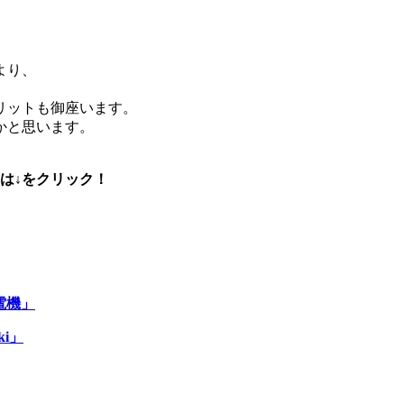
。
より、
リットも御座います。
かと思います。
は↓をクリック！
電機」
ki」