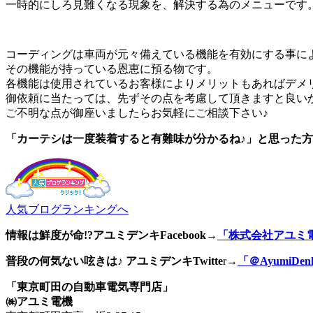
一時的にしろ見難くなる現象を、解決する為のメニューです
コーディングは車両が元々備えている機能を有効にする事に
その機能が持っている恩恵に預る物です。
各機能は使用されているお客様によりメリットもあればデメ
御依頼に当たっては、先ずその点を考慮して頂きますと良い
ご不明な点が御座いましたらお気軽にご相談下さい♪
「カーテシは一度装着すると有難味が分かるね♪」と思った方
人気ブログランキングへ
情報は鮮度が命!?アユミデンキFacebook
→
「株式会社アユミ
普段の何気ない呟きは♪ アユミデンキTwitte
r→
「＠AyumiDen
「東京町田の自動車電気専門店」
㈱アユミ電機