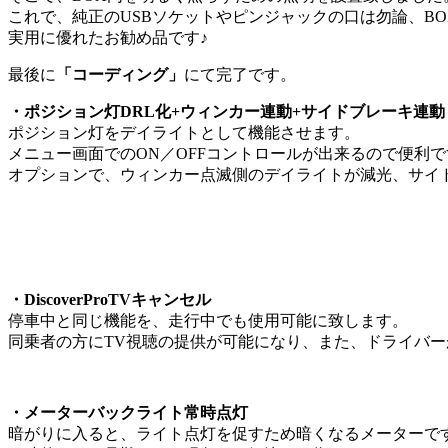
これで、純正のUSBソケットやピンジャックの口は勿論、B
実用に優れたお勧め品です♪
最後に
「コーディング」
にて完了です。
・ポジション灯DRL化+ウィンカー連動+サイドブレーキ連動
ポジション灯をデイライトとして機能させます。
メニュー画面でのON／OFFコントロールが出来るので便利で
オプションで、ウィンカー点滅側のデイライトが減光、サイ
・DiscoverProTVキャンセル
停車中と同じ機能を、走行中でも使用可能に致します。
同乗者の方にTV視聴の提供が可能になり、また、ドライバ
・メーターバックライト常時点灯
暗がりに入ると、ライト点灯を促すため暗くなるメーターで