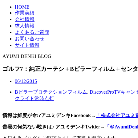
HOME
作業実績
会社情報
求人情報
よくあるご質問
お問い合わせ
サイト情報
AYUMI-DENKI BLOG
ゴルフ7：純正カーテシ＋Bピラーフィルム＋センタ
06/12/2015
Bピラープロテクションフィルム
,
DiscoverProTVキャ
クライト常時点灯
情報は鮮度が命!?アユミデンキFacebook
→
「株式会社アユミ
普段の何気ない呟きは♪ アユミデンキTwitte
r→
「＠AyumiDen