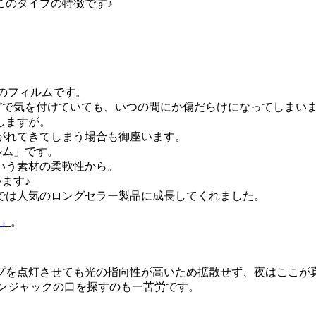
このタイプの特徴です♪
のフィルムです。
どで気を付けていても、いつの間にか傷だらけになってしまい
しますが。
がれてきてしまう場合も御座います。
ルム」です。
いう素材の柔軟性から。
ます♪
では人気のロングセラー製品に成長してくれました。
」
。
ランプを点灯させても光の指向性が高いため拡散せず、夜はここ
ピンジャックの口を探すのも一苦労です。
。