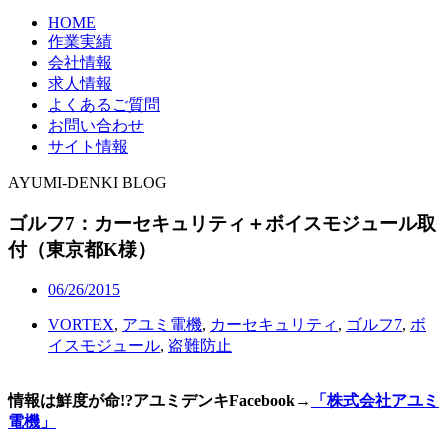
HOME
作業実績
会社情報
求人情報
よくあるご質問
お問い合わせ
サイト情報
AYUMI-DENKI BLOG
ゴルフ7：カーセキュリティ＋ボイスモジュール取
付（東京都K様）
06/26/2015
VORTEX
,
アユミ電機
,
カーセキュリティ
,
ゴルフ7
,
ボ
イスモジュール
,
盗難防止
情報は鮮度が命!?アユミデンキFacebook
→
「株式会社アユミ
電機」