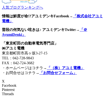
人気ブログランキングへ
情報は鮮度が命!?アユミデンキFacebook
→
「株式会社アユミ
電機」
普段の何気ない呟きは♪ アユミデンキTwitte
r→
「＠
AyumiDenki」
「東京町田の自動車電気専門店」
㈱アユミ電機
東京都町田市高ヶ坂3‐27‐15
TEL：042-728-9843
FAX：042-724-3682
・ホームページはコチラ→
「（株）アユミ電機」
・お問合せはコチラ→
「お問合せフォーム」
X
Facebook
Pinterest
Threads