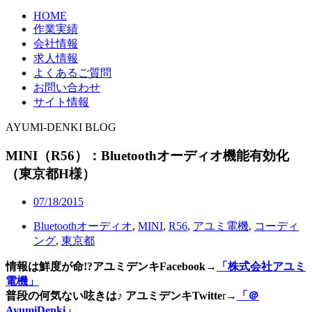
HOME
作業実績
会社情報
求人情報
よくあるご質問
お問い合わせ
サイト情報
AYUMI-DENKI BLOG
MINI（R56）：Bluetoothオーディオ機能有効化
（東京都H様）
07/18/2015
Bluetoothオーディオ
,
MINI
,
R56
,
アユミ電機
,
コーディ
ング
,
東京都
情報は鮮度が命!?アユミデンキFacebook
→
「株式会社アユミ
電機」
普段の何気ない呟きは♪ アユミデンキTwitte
r→
「＠
AyumiDenki」