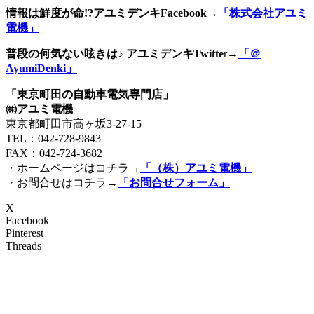
情報は鮮度が命!?アユミデンキFacebook
→
「株式会社アユミ
電機」
普段の何気ない呟きは♪ アユミデンキTwitte
r→
「＠
AyumiDenki」
「東京町田の自動車電気専門店」
㈱アユミ電機
東京都町田市高ヶ坂3‐27‐15
TEL：042-728-9843
FAX：042-724-3682
・ホームページはコチラ→
「（株）アユミ電機」
・お問合せはコチラ→
「お問合せフォーム」
X
Facebook
Pinterest
Threads