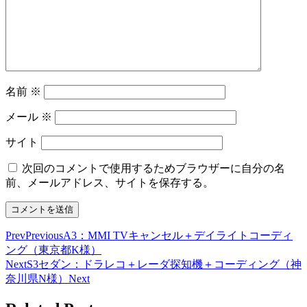
名前
※
メール
※
サイト
次回のコメントで使用するためブラウザーに自分の名
前、メールアドレス、サイトを保存する。
Prev
Previous
A3：MMI TVキャンセル＋デイライトコーディ
ング（東京都K様）
Next
S3セダン：ドラレコ＋レーダ探知機＋コーディング（神
奈川県N様）
Next