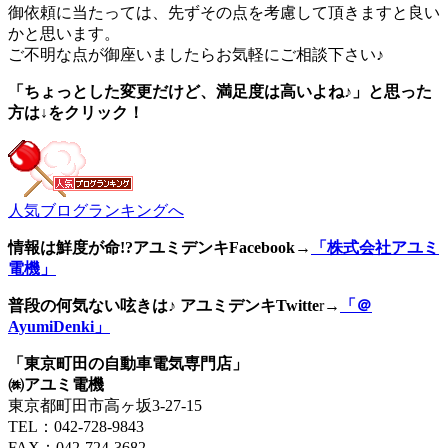
御依頼に当たっては、先ずその点を考慮して頂きますと良い
かと思います。
ご不明な点が御座いましたらお気軽にご相談下さい♪
「ちょっとした変更だけど、満足度は高いよね♪」と思った
方は↓をクリック！
人気ブログランキングへ
情報は鮮度が命!?アユミデンキFacebook
→
「株式会社アユミ
電機」
普段の何気ない呟きは♪ アユミデンキTwitte
r→
「＠
AyumiDenki」
「東京町田の自動車電気専門店」
㈱アユミ電機
東京都町田市高ヶ坂3‐27‐15
TEL：042-728-9843
FAX：042-724-3682