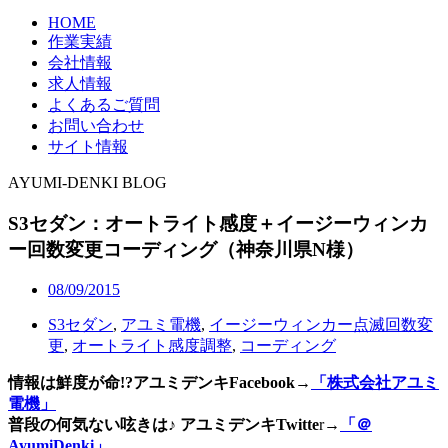
HOME
作業実績
会社情報
求人情報
よくあるご質問
お問い合わせ
サイト情報
AYUMI-DENKI BLOG
S3セダン：オートライト感度＋イージーウィンカ
ー回数変更コーディング（神奈川県N様）
08/09/2015
S3セダン
,
アユミ電機
,
イージーウィンカー点滅回数変
更
,
オートライト感度調整
,
コーディング
情報は鮮度が命!?アユミデンキFacebook
→
「株式会社アユミ
電機」
普段の何気ない呟きは♪ アユミデンキTwitte
r→
「＠
AyumiDenki」