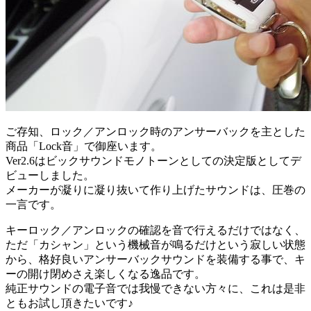
ご存知、ロック／アンロック時のアンサーバックを主とした
商品「Lock音」で御座います。
Ver2.6はビックサウンドモノトーンとしての決定版としてデ
ビューしました。
メーカーが凝りに凝り抜いて作り上げたサウンドは、圧巻の
一言です。
キーロック／アンロックの確認を音で行えるだけではなく、
ただ「カシャン」という機械音が鳴るだけという寂しい状態
から、格好良いアンサーバックサウンドを装備する事で、キ
ーの開け閉めさえ楽しくなる逸品です。
純正サウンドの電子音では我慢できない方々に、これは是非
ともお試し頂きたいです♪