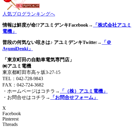
人気ブログランキングへ
情報は鮮度が命!?アユミデンキFacebook
→
「株式会社アユミ
電機」
普段の何気ない呟きは♪ アユミデンキTwitte
r→
「＠
AyumiDenki」
「東京町田の自動車電気専門店」
㈱アユミ電機
東京都町田市高ヶ坂3‐27‐15
TEL：042-728-9843
FAX：042-724-3682
・ホームページはコチラ→
「（株）アユミ電機」
・お問合せはコチラ→
「お問合せフォーム」
X
Facebook
Pinterest
Threads