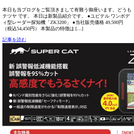
本日も当ブログをご覧頂きまして有難う御座います。どうも
テツヤ です。 本日は新製品紹介です。 ●ユピテル ワンボデ
ィ型レーダー探知機「ZK3200」 ●当社販売価格 49,500円
（税込54,450円） 本製品の特徴は […]
記事を読む