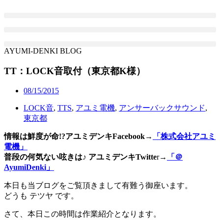
コ
ン
テ
ン
ツ
AYUMI-DENKI BLOG
に
TT：LOCK音取付（東京都K様）
ス
キ
ッ
08/15/2015
プ
LOCK音
,
TTS
,
アユミ電機
,
アンサーバックサウンド
,
東京都
情報は鮮度が命!?アユミデンキFacebook
→
「株式会社アユミ
電機」
普段の何気ない呟きは♪ アユミデンキTwitte
r→
「＠
AyumiDenki」
本日も当ブログをご覧頂きまして有難う御座います。
どうも テツヤ です。
さて、本日この時間は作業紹介となります。