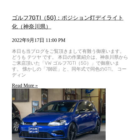
ゴルフ7GTI（5G)：ポジション灯デイライト
化（神奈川県）
2022年9月17日
11:00 PM
本日も当ブログをご覧頂きまして有難う御座います。
どうも テツヤ です。 本日の作業紹介は、神奈川県から
ご来店頂いた「VW ゴルフ7GTI（5G）」で御座いま
す。 懐かしの「7師匠」と、同年式で同色のGTI。 コー
ディン
Read More »