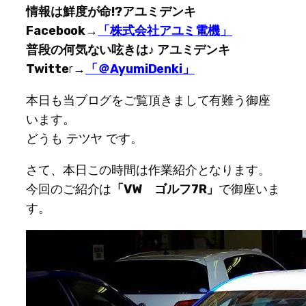
情報は鮮度が命!?アユミデンキ
Facebook
→
「株式会社アユミ電機」
普段の何気ない呟きは♪ アユミデンキ
Twitte
r→
「＠AyumiDenki」
本日も当ブログをご覧頂きまして有難う御座
います。
どうも テツヤ です。
さて、本日この時間は作業紹介となります。
今回のご紹介は
「VW ゴルフ7R」
で御座いま
す。