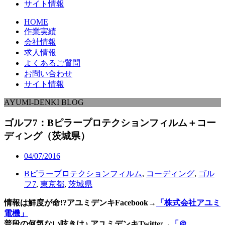
サイト情報
HOME
作業実績
会社情報
求人情報
よくあるご質問
お問い合わせ
サイト情報
AYUMI-DENKI BLOG
ゴルフ7：Bピラープロテクションフィルム＋コー
ディング（茨城県）
04/07/2016
Bピラープロテクションフィルム
,
コーディング
,
ゴル
フ7
,
東京都
,
茨城県
情報は鮮度が命!?アユミデンキFacebook
→
「株式会社アユミ
電機」
普段の何気ない呟きは♪ アユミデンキTwitte
r→
「＠