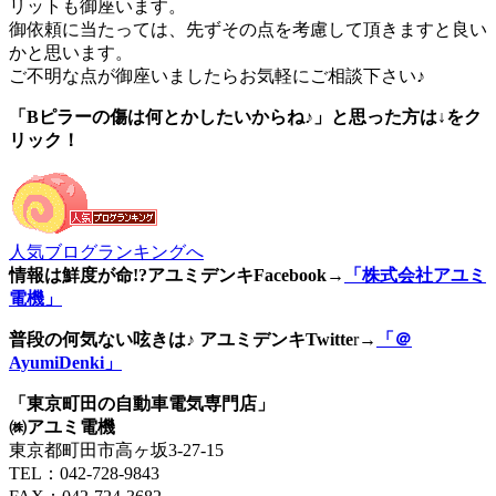
リットも御座います。
御依頼に当たっては、先ずその点を考慮して頂きますと良い
かと思います。
ご不明な点が御座いましたらお気軽にご相談下さい♪
「Bピラーの傷は何とかしたいからね♪」と思った方は↓をク
リック！
人気ブログランキングへ
情報は鮮度が命!?アユミデンキFacebook
→
「株式会社アユミ
電機」
普段の何気ない呟きは♪ アユミデンキTwitte
r→
「＠
AyumiDenki」
「東京町田の自動車電気専門店」
㈱アユミ電機
東京都町田市高ヶ坂3‐27‐15
TEL：042-728-9843