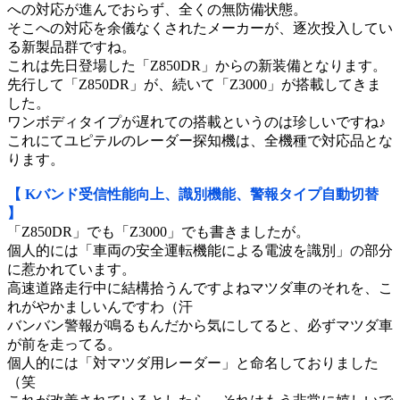
への対応が進んでおらず、全くの無防備状態。
そこへの対応を余儀なくされたメーカーが、逐次投入してい
る新製品群ですね。
これは先日登場した「Z850DR」からの新装備となります。
先行して「Z850DR」が、続いて「Z3000」が搭載してきま
した。
ワンボディタイプが遅れての搭載というのは珍しいですね♪
これにてユピテルのレーダー探知機は、全機種で対応品とな
ります。
【 Kバンド受信性能向上、識別機能、警報タイプ自動切替
】
「Z850DR」でも「Z3000」でも書きましたが。
個人的には「車両の安全運転機能による電波を識別」の部分
に惹かれています。
高速道路走行中に結構拾うんですよねマツダ車のそれを、こ
れがやかましいんですわ（汗
バンバン警報が鳴るもんだから気にしてると、必ずマツダ車
が前を走ってる。
個人的には「対マツダ用レーダー」と命名しておりました
（笑