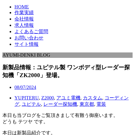
HOME
作業実績
会社情報
求人情報
よくあるご質問
お問い合わせ
サイト情報
AYUMI-DENKI BLOG
新製品情報：ユピテル製 ワンボディ型レーダー探
知機「ZK2000」登場。
08/07/2024
YUPITERU
,
Z2000
,
アユミ電機
,
カスタム
,
コーディン
グ
,
ユピテル
,
レーダー探知機
,
東京都
,
電装
本日も当ブログをご覧頂きまして有難う御座います。
どうも テツヤ です。
本日は新製品紹介です。