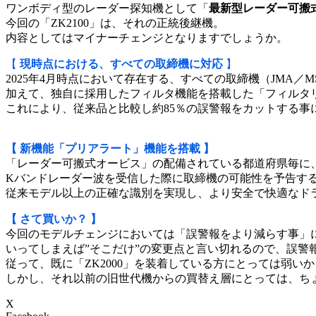
ワンボディ型のレーダー探知機として「
最新型レーダー可搬
今回の「ZK2100」は、それの正統後継機。
内容としてはマイナーチェンジとなりますでしょうか。
【
現時点における、すべての取締機に対応
】
2025年4月時点において存在する、すべての取締機（JMA／M
加えて、独自に採用したフィルタ機能を搭載した「フィルタ
これにより、従来品と比較し約85％の誤警報をカットする事
【
新機能「プリアラート」機能を搭載
】
「レーダー可搬式オービス」の配備されている都道府県毎に、
Kバンドレーダー波を受信した際に取締機の可能性を予告す
従来モデル以上の正確な識別を実現し、より安全で快適なド
【 さて買いか？ 】
今回のモデルチェンジにおいては「誤警報をより減らす事」
いってしまえば”そこだけ”の変更点と言い切れるので、誤警
従って、既に「ZK2000」を装着している方にとっては弱い
しかし、それ以前の旧世代機からの買替え層にとっては、ち
X