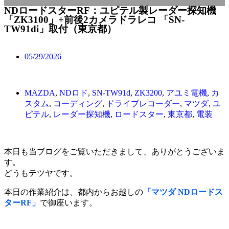
NDロードスターRF：ユピテル製レーダー探知機
「ZK3100」+前後2カメラドラレコ 「SN-
TW91di」取付（東京都）
05/29/2026
MAZDA
,
NDロド
,
SN-TW91d
,
ZK3200
,
アユミ電機
,
カ
スタム
,
コーディング
,
ドライブレコーダー
,
マツダ
,
ユ
ピテル
,
レーダー探知機
,
ロードスター
,
東京都
,
電装
本日も当ブログをご覧いただきまして、ありがとうございま
す。
どうもテツヤです。
本日の作業紹介は、都内からお越しの
「マツダ NDロードス
ターRF」
で御座います。