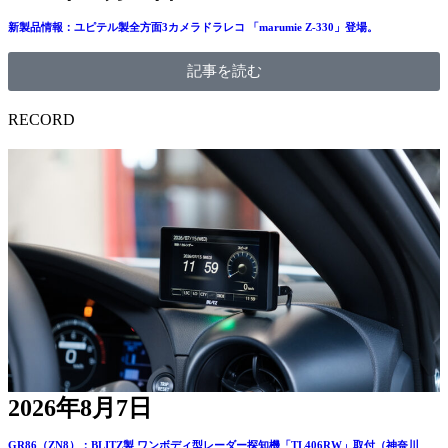
新製品情報：ユピテル製全方面3カメラドラレコ 「marumie Z-330」登場。
記事を読む
RECORD
2026年8月7日
GR86（ZN8）：BLITZ製 ワンボディ型レーダー探知機「TL406RW」取付（神奈川