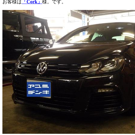
お客様は
「Cork」
様。です。