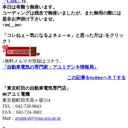
「Cork」
様。
本日は有難う御座います。
コーディングは残念で御座いましたが、また御用の際には
是非お声掛け下さいませ。
<m(__)m>
「コレねぇ～気になるよネェ～ｗ」と思った方は↓をクリッ
ク！
↓無料メルマガ登録はコチラ。
「自動車電気の専門家：アユミデンキ情報局」
この記事をtwitterへＲＴする
「東京町田の自動車電気専門店」
㈱アユミ電機
東京都町田市高ヶ坂514
TEL：042-728-9843
FAX：042-724-3682
Mail：
ayumi-d@vega.ocn.ne.jp