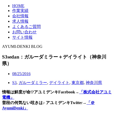
HOME
作業実績
会社情報
求人情報
よくあるご質問
お問い合わせ
サイト情報
AYUMI-DENKI BLOG
S3sedan：ガルーダミラー＋デイライト（神奈川
県）
08/25/2016
S3
,
ガルーダミラー
,
デイライト
,
東京都
,
神奈川県
情報は鮮度が命!?アユミデンキFacebook
→
「株式会社アユミ
電機」
普段の何気ない呟きは♪ アユミデンキTwitte
r→
「＠
AyumiDenki」