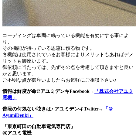
コーディングは車両に眠っている機能を有効にする事によ
り、
その機能が持っている恩恵に預る物です。
各機能は使用されているお客様によりメリットもあればデメ
リットも御座います。
御依頼に当たっては、先ずその点を考慮して頂きますと良い
かと思います。
ご不明な点が御座いましたらお気軽にご相談下さい♪
情報は鮮度が命!?アユミデンキFacebook
→
「株式会社アユミ
電機」
普段の何気ない呟きは♪ アユミデンキTwitte
r→
「＠
AyumiDenki」
「東京町田の自動車電気専門店」
㈱アユミ電機