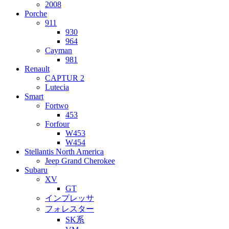
2008
Porche
911
930
964
Cayman
981
Renault
CAPTUR 2
Lutecia
Smart
Fortwo
453
Forfour
W453
W454
Stellantis North America
Jeep Grand Cherokee
Subaru
XV
GT
インプレッサ
フォレスター
SK系