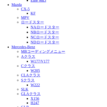
Elise Mk3
Mazda
CX-5
KF
MPV
ロードスター
NAロードスター
NBロードスター
NCロードスター
NDロードスター
Mercedes-Benz
MBコーディングメニュー
Aクラス
W177/V177
Cクラス
W205
CLAクラス
Sクラス
W222
SLK
GLAクラス
X156
H247