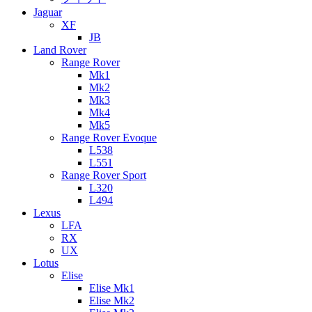
Jaguar
XF
JB
Land Rover
Range Rover
Mk1
Mk2
Mk3
Mk4
Mk5
Range Rover Evoque
L538
L551
Range Rover Sport
L320
L494
Lexus
LFA
RX
UX
Lotus
Elise
Elise Mk1
Elise Mk2