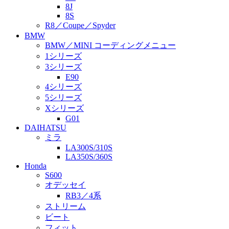
8J
8S
R8／Coupe／Spyder
BMW
BMW／MINI コーディングメニュー
1シリーズ
3シリーズ
E90
4シリーズ
5シリーズ
Xシリーズ
G01
DAIHATSU
ミラ
LA300S/310S
LA350S/360S
Honda
S600
オデッセイ
RB3／4系
ストリーム
ビート
フィット