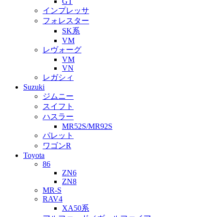
GT
インプレッサ
フォレスター
SK系
VM
レヴォーグ
VM
VN
レガシィ
Suzuki
ジムニー
スイフト
ハスラー
MR52S/MR92S
パレット
ワゴンR
Toyota
86
ZN6
ZN8
MR-S
RAV4
XA50系