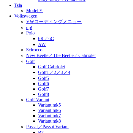
Tsla
Model Y
Volkswagen
VWコーディングメニュー
up!
Polo
6R／6C
AW
Scirocco
New Beetle／The Beetle／Cabriolet
Golf
Golf Cabriolet
Golf1／2／3／4
Golf5
Golf6
Golf7
Golf8
Golf Variant
Variant mk5
Variant mk6
Variant mk7
Variant mk8
Passat／Passat Variant
B7