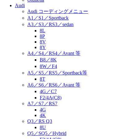
Audi
Audi コーディングメニュー
A1／S1／Sportback
A3／S3／RS3／sedan
8L
8P
8V
8Y
A4／S4／RS4／Avant 等
B8／8K
8W／F4
A5／S5／RS5／Sportback等
8T
A6／S6／RS6／Avant 等
4G／C7
F2/4A(C8)
A7／S7／RS7
4G
4K
Q3／RS Q3
8U
Q5／SQ5／Hybrid