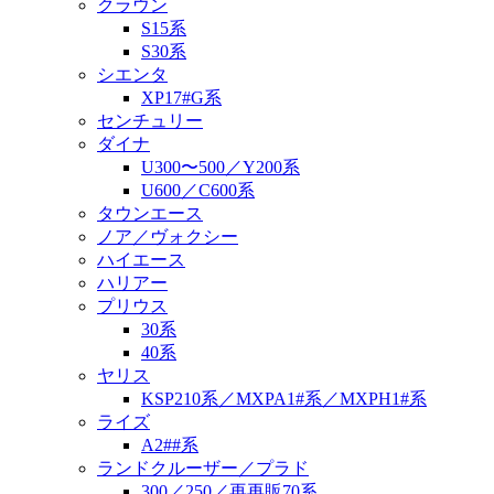
クラウン
S15系
S30系
シエンタ
XP17#G系
センチュリー
ダイナ
U300〜500／Y200系
U600／C600系
タウンエース
ノア／ヴォクシー
ハイエース
ハリアー
プリウス
30系
40系
ヤリス
KSP210系／MXPA1#系／MXPH1#系
ライズ
A2##系
ランドクルーザー／プラド
300／250／再再販70系