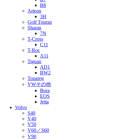
B8
Arteon
3H
Golf Touran
Sharan
7N
T-Cross
C11
T-Roc
A11
Tiguan
AD1
BW2
Touareg
VWその他
Bora
EOS
Jetta
Volvo
S40
V40
V50
V60／S60
V90