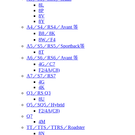
8L
8P
8V
8Y
A4／S4／RS4／Avant 等
B8／8K
8W／F4
A5／S5／RS5／Sportback等
8T
A6／S6／RS6／Avant 等
4G／C7
F2/4A(C8)
A7／S7／RS7
4G
4K
Q3／RS Q3
8U
Q5／SQ5／Hybrid
F2/4A(C8)
Q7
4M
TT／TTS／TTRS／Roadster
8N