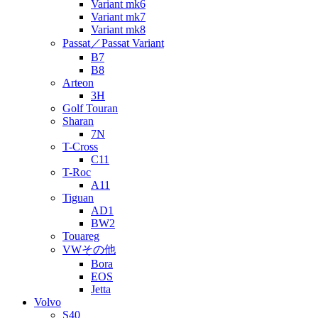
Variant mk6
Variant mk7
Variant mk8
Passat／Passat Variant
B7
B8
Arteon
3H
Golf Touran
Sharan
7N
T-Cross
C11
T-Roc
A11
Tiguan
AD1
BW2
Touareg
VWその他
Bora
EOS
Jetta
Volvo
S40