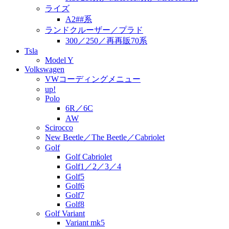
ライズ
A2##系
ランドクルーザー／プラド
300／250／再再販70系
Tsla
Model Y
Volkswagen
VWコーディングメニュー
up!
Polo
6R／6C
AW
Scirocco
New Beetle／The Beetle／Cabriolet
Golf
Golf Cabriolet
Golf1／2／3／4
Golf5
Golf6
Golf7
Golf8
Golf Variant
Variant mk5