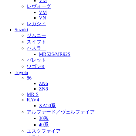
VM
レヴォーグ
VM
VN
レガシィ
Suzuki
ジムニー
スイフト
ハスラー
MR52S/MR92S
パレット
ワゴンR
Toyota
86
ZN6
ZN8
MR-S
RAV4
XA50系
アルファード／ヴェルファイア
30系
40系
エスクファイア