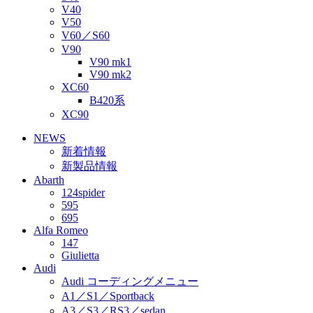
V40
V50
V60／S60
V90
V90 mk1
V90 mk2
XC60
B420系
XC90
NEWS
新着情報
新製品情報
Abarth
124spider
595
695
Alfa Romeo
147
Giulietta
Audi
Audi コーディングメニュー
A1／S1／Sportback
A3／S3／RS3／sedan