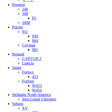
Peugeot
240
308
P5
2008
Porche
911
930
964
Cayman
981
Renault
CAPTUR 2
Lutecia
Smart
Fortwo
453
Forfour
W453
W454
Stellantis North America
Jeep Grand Cherokee
Subaru
XV