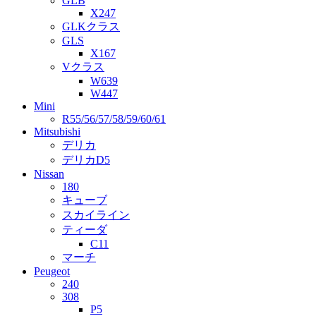
GLB
X247
GLKクラス
GLS
X167
Vクラス
W639
W447
Mini
R55/56/57/58/59/60/61
Mitsubishi
デリカ
デリカD5
Nissan
180
キューブ
スカイライン
ティーダ
C11
マーチ
Peugeot
240
308
P5