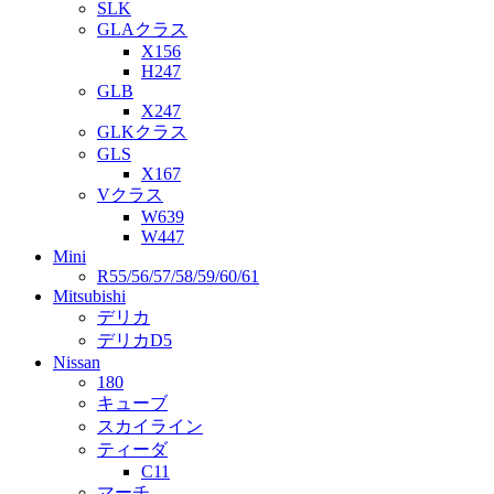
SLK
GLAクラス
X156
H247
GLB
X247
GLKクラス
GLS
X167
Vクラス
W639
W447
Mini
R55/56/57/58/59/60/61
Mitsubishi
デリカ
デリカD5
Nissan
180
キューブ
スカイライン
ティーダ
C11
マーチ