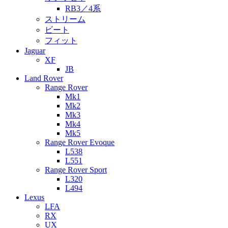
RB3／4系
ストリーム
ビート
フィット
Jaguar
XF
JB
Land Rover
Range Rover
Mk1
Mk2
Mk3
Mk4
Mk5
Range Rover Evoque
L538
L551
Range Rover Sport
L320
L494
Lexus
LFA
RX
UX