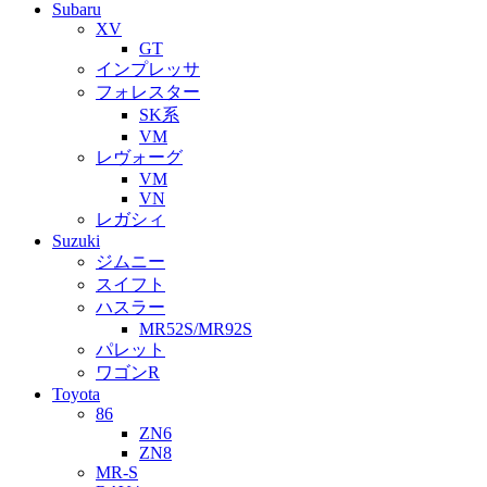
Subaru
XV
GT
インプレッサ
フォレスター
SK系
VM
レヴォーグ
VM
VN
レガシィ
Suzuki
ジムニー
スイフト
ハスラー
MR52S/MR92S
パレット
ワゴンR
Toyota
86
ZN6
ZN8
MR-S