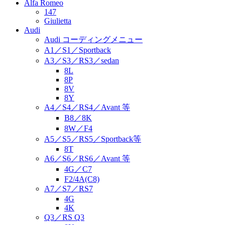
Alfa Romeo
147
Giulietta
Audi
Audi コーディングメニュー
A1／S1／Sportback
A3／S3／RS3／sedan
8L
8P
8V
8Y
A4／S4／RS4／Avant 等
B8／8K
8W／F4
A5／S5／RS5／Sportback等
8T
A6／S6／RS6／Avant 等
4G／C7
F2/4A(C8)
A7／S7／RS7
4G
4K
Q3／RS Q3