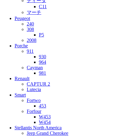
ティーダ
C11
マーチ
Peugeot
240
308
P5
2008
Porche
911
930
964
Cayman
981
Renault
CAPTUR 2
Lutecia
Smart
Fortwo
453
Forfour
W453
W454
Stellantis North America
Jeep Grand Cherokee