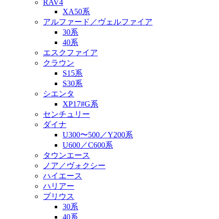
RAV4
XA50系
アルファード／ヴェルファイア
30系
40系
エスクファイア
クラウン
S15系
S30系
シエンタ
XP17#G系
センチュリー
ダイナ
U300〜500／Y200系
U600／C600系
タウンエース
ノア／ヴォクシー
ハイエース
ハリアー
プリウス
30系
40系