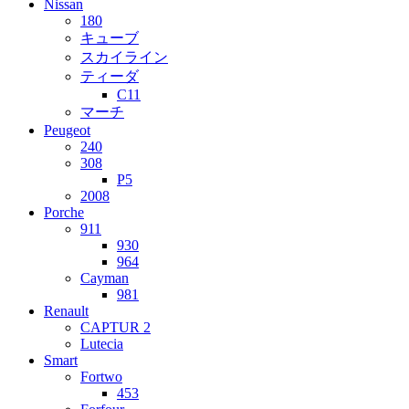
Nissan
180
キューブ
スカイライン
ティーダ
C11
マーチ
Peugeot
240
308
P5
2008
Porche
911
930
964
Cayman
981
Renault
CAPTUR 2
Lutecia
Smart
Fortwo
453