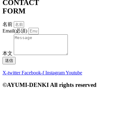
CONTACT
FORM
名前
Email(必須)
本文
送信
X-twitter
Facebook-f
Instagram
Youtube
©AYUMI-DENKI All rights reserved