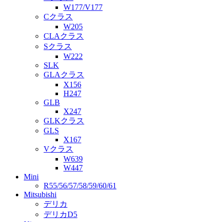
W177/V177
Cクラス
W205
CLAクラス
Sクラス
W222
SLK
GLAクラス
X156
H247
GLB
X247
GLKクラス
GLS
X167
Vクラス
W639
W447
Mini
R55/56/57/58/59/60/61
Mitsubishi
デリカ
デリカD5