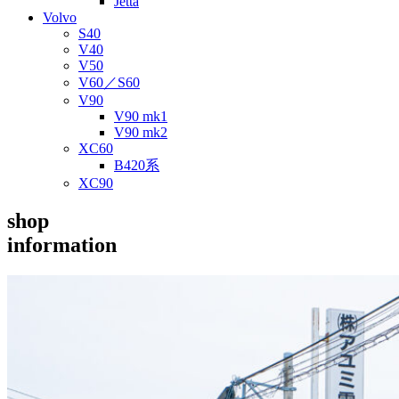
Jetta
Volvo
S40
V40
V50
V60／S60
V90
V90 mk1
V90 mk2
XC60
B420系
XC90
shop
information