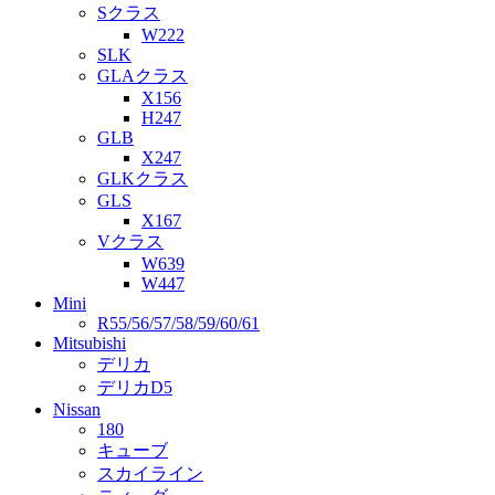
Sクラス
W222
SLK
GLAクラス
X156
H247
GLB
X247
GLKクラス
GLS
X167
Vクラス
W639
W447
Mini
R55/56/57/58/59/60/61
Mitsubishi
デリカ
デリカD5
Nissan
180
キューブ
スカイライン