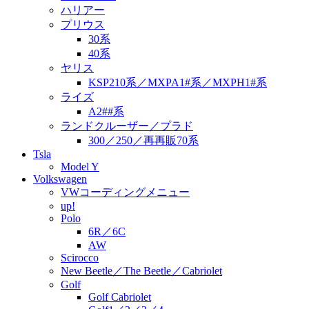
ハリアー
プリウス
30系
40系
ヤリス
KSP210系／MXPA1#系／MXPH1#系
ライズ
A2##系
ランドクルーザー／プラド
300／250／再再販70系
Tsla
Model Y
Volkswagen
VWコーディングメニュー
up!
Polo
6R／6C
AW
Scirocco
New Beetle／The Beetle／Cabriolet
Golf
Golf Cabriolet