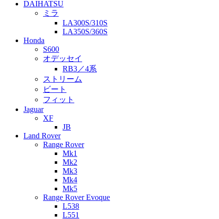
DAIHATSU
ミラ
LA300S/310S
LA350S/360S
Honda
S600
オデッセイ
RB3／4系
ストリーム
ビート
フィット
Jaguar
XF
JB
Land Rover
Range Rover
Mk1
Mk2
Mk3
Mk4
Mk5
Range Rover Evoque
L538
L551