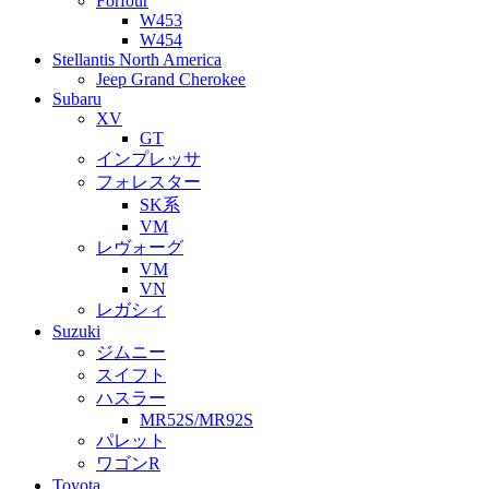
Forfour
W453
W454
Stellantis North America
Jeep Grand Cherokee
Subaru
XV
GT
インプレッサ
フォレスター
SK系
VM
レヴォーグ
VM
VN
レガシィ
Suzuki
ジムニー
スイフト
ハスラー
MR52S/MR92S
パレット
ワゴンR
Toyota