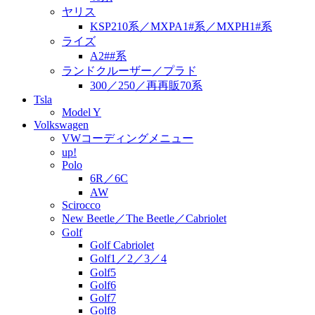
ヤリス
KSP210系／MXPA1#系／MXPH1#系
ライズ
A2##系
ランドクルーザー／プラド
300／250／再再販70系
Tsla
Model Y
Volkswagen
VWコーディングメニュー
up!
Polo
6R／6C
AW
Scirocco
New Beetle／The Beetle／Cabriolet
Golf
Golf Cabriolet
Golf1／2／3／4
Golf5
Golf6
Golf7
Golf8