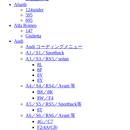
Abarth
124spider
595
695
Alfa Romeo
147
Giulietta
Audi
Audi コーディングメニュー
A1／S1／Sportback
A3／S3／RS3／sedan
8L
8P
8V
8Y
A4／S4／RS4／Avant 等
B8／8K
8W／F4
A5／S5／RS5／Sportback等
8T
A6／S6／RS6／Avant 等
4G／C7
F2/4A(C8)