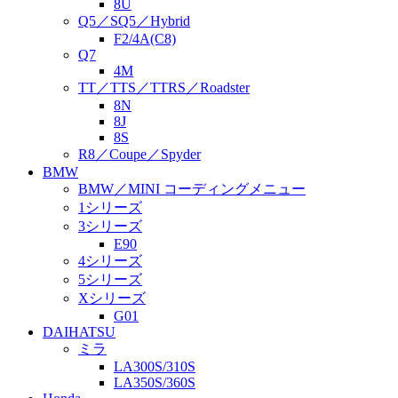
8U
Q5／SQ5／Hybrid
F2/4A(C8)
Q7
4M
TT／TTS／TTRS／Roadster
8N
8J
8S
R8／Coupe／Spyder
BMW
BMW／MINI コーディングメニュー
1シリーズ
3シリーズ
E90
4シリーズ
5シリーズ
Xシリーズ
G01
DAIHATSU
ミラ
LA300S/310S
LA350S/360S