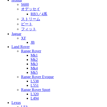
Honda
S600
オデッセイ
RB3／4系
ストリーム
ビート
フィット
Jaguar
XF
JB
Land Rover
Range Rover
Mk1
Mk2
Mk3
Mk4
Mk5
Range Rover Evoque
L538
L551
Range Rover Sport
L320
L494
Lexus
LFA