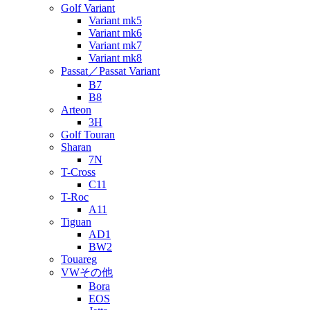
Golf Variant
Variant mk5
Variant mk6
Variant mk7
Variant mk8
Passat／Passat Variant
B7
B8
Arteon
3H
Golf Touran
Sharan
7N
T-Cross
C11
T-Roc
A11
Tiguan
AD1
BW2
Touareg
VWその他
Bora
EOS