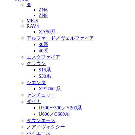
86
ZN6
ZN8
MR-S
RAV4
XA50系
アルファード／ヴェルファイア
30系
40系
エスクファイア
クラウン
S15系
S30系
シエンタ
XP17#G系
センチュリー
ダイナ
U300〜500／Y200系
U600／C600系
タウンエース
ノア／ヴォクシー
ハイエース