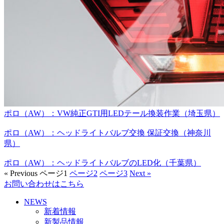
ポロ（AW）：VW純正GTI用LEDテール換装作業（埼玉県）
ポロ（AW）：ヘッドライトバルブ交換 保証交換（神奈川
県）
ポロ（AW）：ヘッドライトバルブのLED化（千葉県）
« Previous
ページ
1
ページ
2
ページ
3
Next »
お問い合わせはこちら
NEWS
新着情報
新製品情報