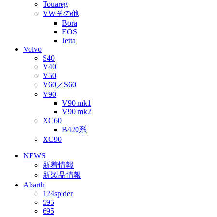
Touareg
VWその他
Bora
EOS
Jetta
Volvo
S40
V40
V50
V60／S60
V90
V90 mk1
V90 mk2
XC60
B420系
XC90
NEWS
新着情報
新製品情報
Abarth
124spider
595
695