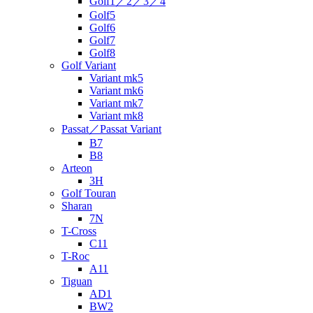
Golf1／2／3／4
Golf5
Golf6
Golf7
Golf8
Golf Variant
Variant mk5
Variant mk6
Variant mk7
Variant mk8
Passat／Passat Variant
B7
B8
Arteon
3H
Golf Touran
Sharan
7N
T-Cross
C11
T-Roc
A11
Tiguan
AD1
BW2