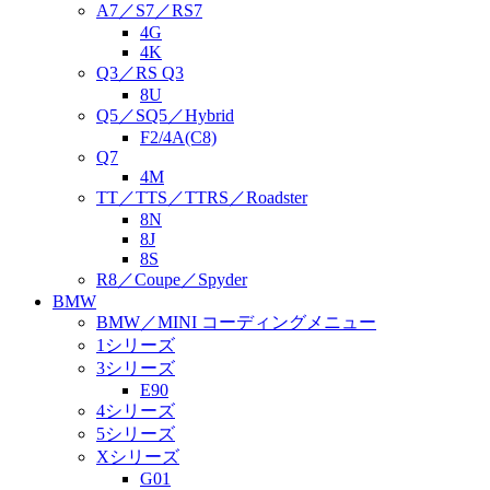
A7／S7／RS7
4G
4K
Q3／RS Q3
8U
Q5／SQ5／Hybrid
F2/4A(C8)
Q7
4M
TT／TTS／TTRS／Roadster
8N
8J
8S
R8／Coupe／Spyder
BMW
BMW／MINI コーディングメニュー
1シリーズ
3シリーズ
E90
4シリーズ
5シリーズ
Xシリーズ
G01