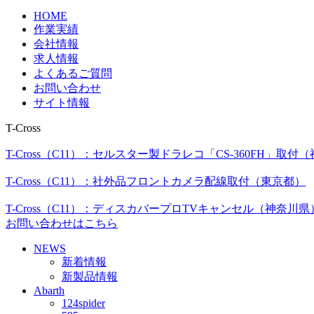
HOME
作業実績
会社情報
求人情報
よくあるご質問
お問い合わせ
サイト情報
T-Cross
T-Cross（C11）：セルスター製ドラレコ「CS-360FH」取付
T-Cross（C11）：社外品フロントカメラ配線取付（東京都）
T-Cross（C11）：ディスカバープロTVキャンセル（神奈川県
お問い合わせはこちら
NEWS
新着情報
新製品情報
Abarth
124spider