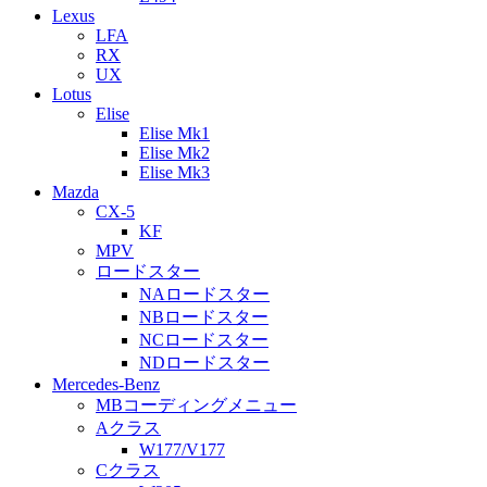
Lexus
LFA
RX
UX
Lotus
Elise
Elise Mk1
Elise Mk2
Elise Mk3
Mazda
CX-5
KF
MPV
ロードスター
NAロードスター
NBロードスター
NCロードスター
NDロードスター
Mercedes-Benz
MBコーディングメニュー
Aクラス
W177/V177
Cクラス