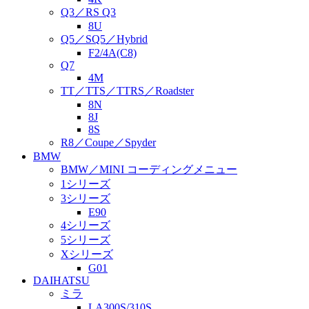
Q3／RS Q3
8U
Q5／SQ5／Hybrid
F2/4A(C8)
Q7
4M
TT／TTS／TTRS／Roadster
8N
8J
8S
R8／Coupe／Spyder
BMW
BMW／MINI コーディングメニュー
1シリーズ
3シリーズ
E90
4シリーズ
5シリーズ
Xシリーズ
G01
DAIHATSU
ミラ
LA300S/310S