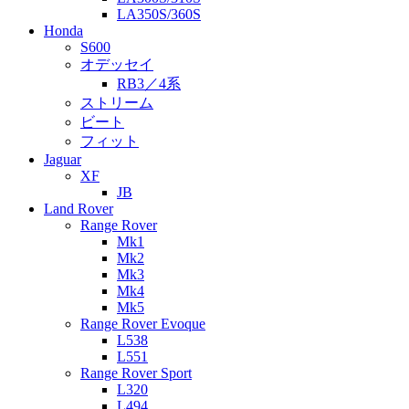
LA350S/360S
Honda
S600
オデッセイ
RB3／4系
ストリーム
ビート
フィット
Jaguar
XF
JB
Land Rover
Range Rover
Mk1
Mk2
Mk3
Mk4
Mk5
Range Rover Evoque
L538
L551
Range Rover Sport
L320
L494