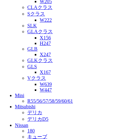
W205
CLAクラス
Sクラス
W222
SLK
GLAクラス
X156
H247
GLB
X247
GLKクラス
GLS
X167
Vクラス
W639
W447
Mini
R55/56/57/58/59/60/61
Mitsubishi
デリカ
デリカD5
Nissan
180
キューブ