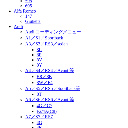
595
695
Alfa Romeo
147
Giulietta
Audi
Audi コーディングメニュー
A1／S1／Sportback
A3／S3／RS3／sedan
8L
8P
8V
8Y
A4／S4／RS4／Avant 等
B8／8K
8W／F4
A5／S5／RS5／Sportback等
8T
A6／S6／RS6／Avant 等
4G／C7
F2/4A(C8)
A7／S7／RS7
4G
4K