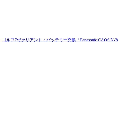
ゴルフ7ヴァリアント：バッテリー交換「Panasonic CAOS N-