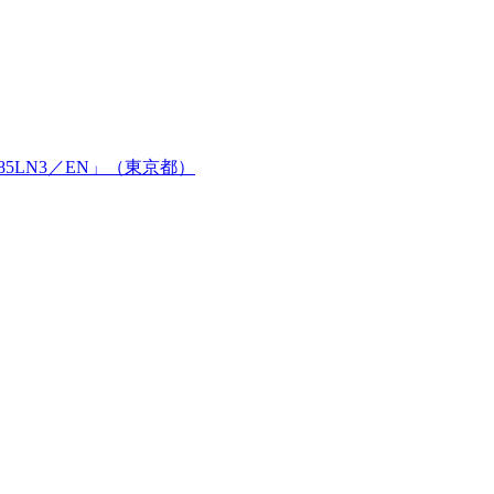
385LN3／EN」（東京都）