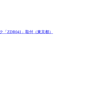
ク「ZDR041」取付（東京都）