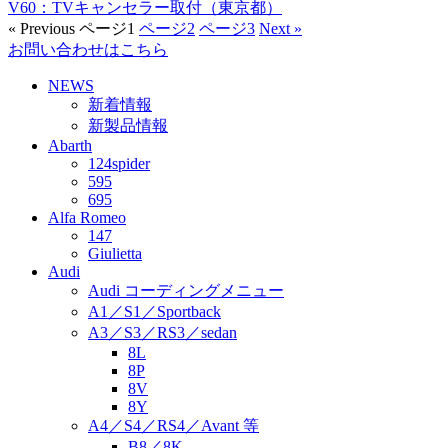
V60：TVキャンセラー取付（東京都）
« Previous
ページ
1
ページ
2
ページ
3
Next »
お問い合わせはこちら
NEWS
新着情報
新製品情報
Abarth
124spider
595
695
Alfa Romeo
147
Giulietta
Audi
Audi コーディングメニュー
A1／S1／Sportback
A3／S3／RS3／sedan
8L
8P
8V
8Y
A4／S4／RS4／Avant 等
B8／8K