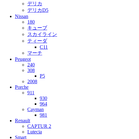
デリカ
デリカD5
Nissan
180
キューブ
スカイライン
ティーダ
C11
マーチ
Peugeot
240
308
P5
2008
Porche
911
930
964
Cayman
981
Renault
CAPTUR 2
Lutecia
Smart