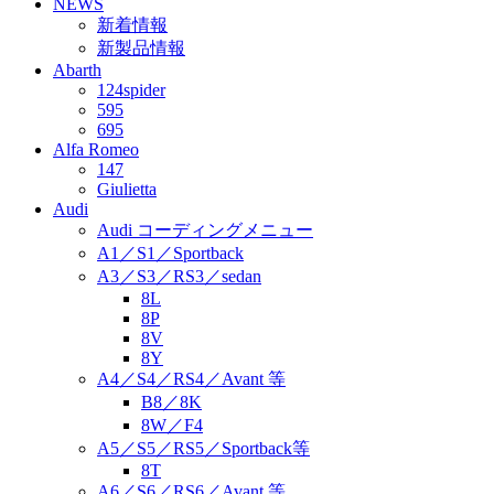
NEWS
新着情報
新製品情報
Abarth
124spider
595
695
Alfa Romeo
147
Giulietta
Audi
Audi コーディングメニュー
A1／S1／Sportback
A3／S3／RS3／sedan
8L
8P
8V
8Y
A4／S4／RS4／Avant 等
B8／8K
8W／F4
A5／S5／RS5／Sportback等
8T
A6／S6／RS6／Avant 等