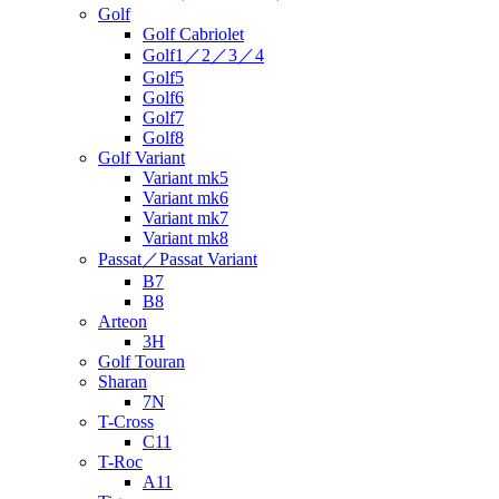
Golf
Golf Cabriolet
Golf1／2／3／4
Golf5
Golf6
Golf7
Golf8
Golf Variant
Variant mk5
Variant mk6
Variant mk7
Variant mk8
Passat／Passat Variant
B7
B8
Arteon
3H
Golf Touran
Sharan
7N
T-Cross
C11
T-Roc
A11