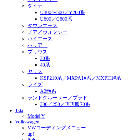
ダイナ
U300〜500／Y200系
U600／C600系
タウンエース
ノア／ヴォクシー
ハイエース
ハリアー
プリウス
30系
40系
ヤリス
KSP210系／MXPA1#系／MXPH1#系
ライズ
A2##系
ランドクルーザー／プラド
300／250／再再販70系
Tsla
Model Y
Volkswagen
VWコーディングメニュー
up!
Polo