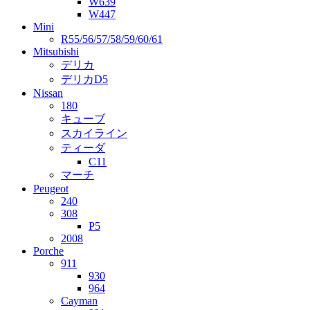
W639
W447
Mini
R55/56/57/58/59/60/61
Mitsubishi
デリカ
デリカD5
Nissan
180
キューブ
スカイライン
ティーダ
C11
マーチ
Peugeot
240
308
P5
2008
Porche
911
930
964
Cayman