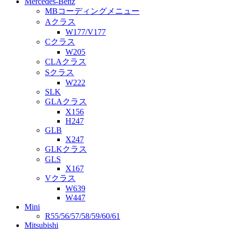
Mercedes-Benz
MBコーディングメニュー
Aクラス
W177/V177
Cクラス
W205
CLAクラス
Sクラス
W222
SLK
GLAクラス
X156
H247
GLB
X247
GLKクラス
GLS
X167
Vクラス
W639
W447
Mini
R55/56/57/58/59/60/61
Mitsubishi