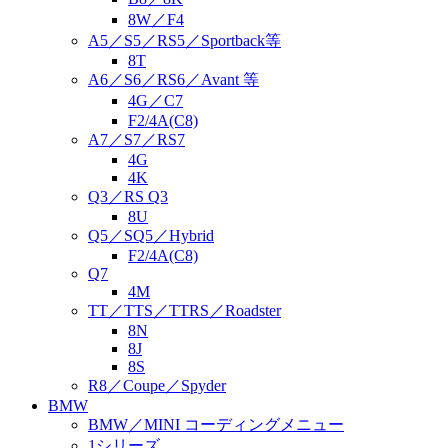
8W／F4
A5／S5／RS5／Sportback等
8T
A6／S6／RS6／Avant 等
4G／C7
F2/4A(C8)
A7／S7／RS7
4G
4K
Q3／RS Q3
8U
Q5／SQ5／Hybrid
F2/4A(C8)
Q7
4M
TT／TTS／TTRS／Roadster
8N
8J
8S
R8／Coupe／Spyder
BMW
BMW／MINI コーディングメニュー
1シリーズ