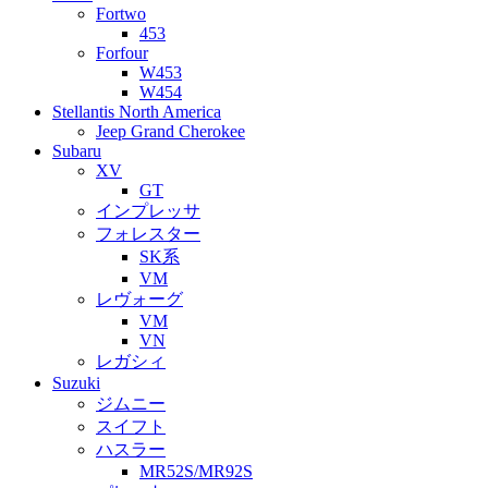
Fortwo
453
Forfour
W453
W454
Stellantis North America
Jeep Grand Cherokee
Subaru
XV
GT
インプレッサ
フォレスター
SK系
VM
レヴォーグ
VM
VN
レガシィ
Suzuki
ジムニー
スイフト
ハスラー
MR52S/MR92S