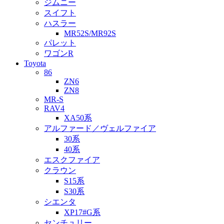
ジムニー
スイフト
ハスラー
MR52S/MR92S
パレット
ワゴンR
Toyota
86
ZN6
ZN8
MR-S
RAV4
XA50系
アルファード／ヴェルファイア
30系
40系
エスクファイア
クラウン
S15系
S30系
シエンタ
XP17#G系
センチュリー