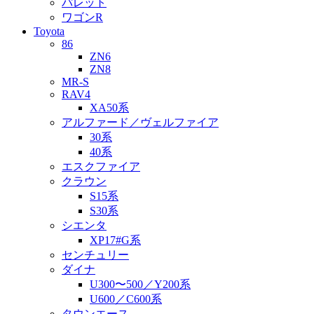
パレット
ワゴンR
Toyota
86
ZN6
ZN8
MR-S
RAV4
XA50系
アルファード／ヴェルファイア
30系
40系
エスクファイア
クラウン
S15系
S30系
シエンタ
XP17#G系
センチュリー
ダイナ
U300〜500／Y200系
U600／C600系
タウンエース