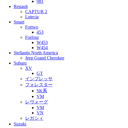
981
Renault
CAPTUR 2
Lutecia
Smart
Fortwo
453
Forfour
W453
W454
Stellantis North America
Jeep Grand Cherokee
Subaru
XV
GT
インプレッサ
フォレスター
SK系
VM
レヴォーグ
VM
VN
レガシィ
Suzuki