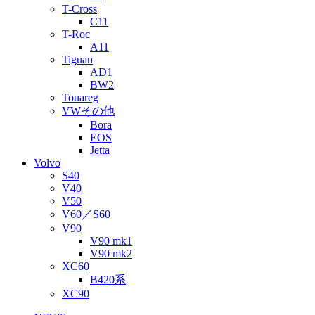
T-Cross
C11
T-Roc
A11
Tiguan
AD1
BW2
Touareg
VWその他
Bora
EOS
Jetta
Volvo
S40
V40
V50
V60／S60
V90
V90 mk1
V90 mk2
XC60
B420系
XC90