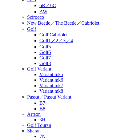
6R／6C
AW
Scirocco
New Beetle／The Beetle／Cabriolet
Golf
Golf Cabriolet
Golf1／2／3／4
Golf5
Golf6
Golf7
Golf8
Golf Variant
Variant mk5
Variant mk6
Variant mk7
Variant mk8
Passat／Passat Variant
B7
B8
Arteon
3H
Golf Touran
Sharan
7N