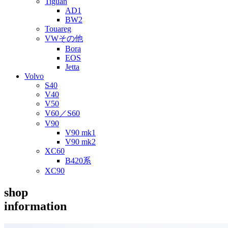
Tiguan
AD1
BW2
Touareg
VWその他
Bora
EOS
Jetta
Volvo
S40
V40
V50
V60／S60
V90
V90 mk1
V90 mk2
XC60
B420系
XC90
shop
information