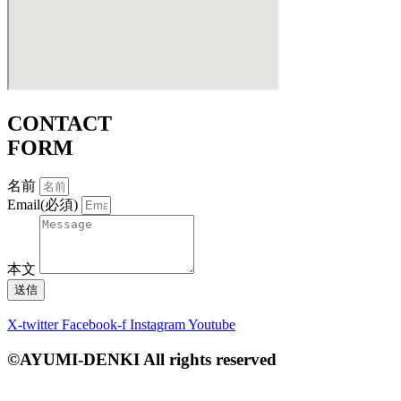
CONTACT
FORM
名前
Email(必須)
本文
送信
X-twitter
Facebook-f
Instagram
Youtube
©AYUMI-DENKI All rights reserved