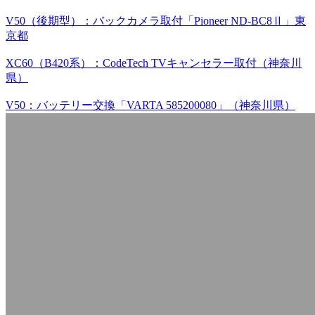
V50（後期型）：バックカメラ取付「Pioneer ND-BC8Ⅱ」東
京都
XC60（B420系）：CodeTech TVキャンセラー取付（神奈川
県）
V50：バッテリー交換「VARTA 585200080」（神奈川県）