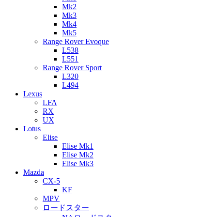
Mk2
Mk3
Mk4
Mk5
Range Rover Evoque
L538
L551
Range Rover Sport
L320
L494
Lexus
LFA
RX
UX
Lotus
Elise
Elise Mk1
Elise Mk2
Elise Mk3
Mazda
CX-5
KF
MPV
ロードスター