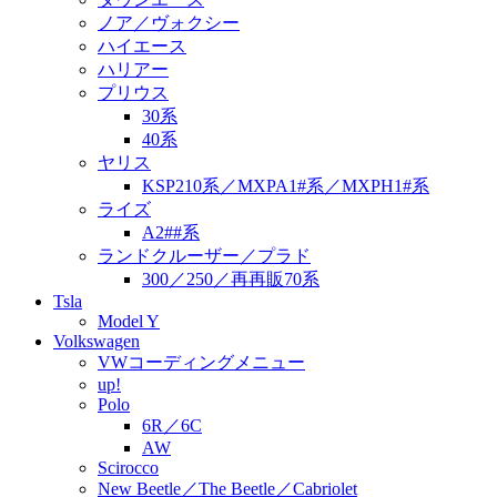
ノア／ヴォクシー
ハイエース
ハリアー
プリウス
30系
40系
ヤリス
KSP210系／MXPA1#系／MXPH1#系
ライズ
A2##系
ランドクルーザー／プラド
300／250／再再販70系
Tsla
Model Y
Volkswagen
VWコーディングメニュー
up!
Polo
6R／6C
AW
Scirocco
New Beetle／The Beetle／Cabriolet