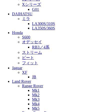
Xシリーズ
G01
DAIHATSU
ミラ
LA300S/310S
LA350S/360S
Honda
S600
オデッセイ
RB3／4系
ストリーム
ビート
フィット
Jaguar
XF
JB
Land Rover
Range Rover
Mk1
Mk2
Mk3
Mk4
Mk5