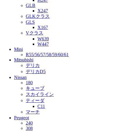
H247
GLB
X247
GLKクラス
GLS
X167
Vクラス
W639
W447
Mini
R55/56/57/58/59/60/61
Mitsubishi
デリカ
デリカD5
Nissan
180
キューブ
スカイライン
ティーダ
C11
マーチ
Peugeot
240
308