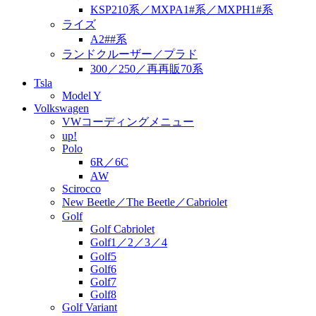
KSP210系／MXPA1#系／MXPH1#系
ライズ
A2##系
ランドクルーザー／プラド
300／250／再再販70系
Tsla
Model Y
Volkswagen
VWコーディングメニュー
up!
Polo
6R／6C
AW
Scirocco
New Beetle／The Beetle／Cabriolet
Golf
Golf Cabriolet
Golf1／2／3／4
Golf5
Golf6
Golf7
Golf8
Golf Variant