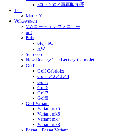
300／250／再再販70系
Tsla
Model Y
Volkswagen
VWコーディングメニュー
up!
Polo
6R／6C
AW
Scirocco
New Beetle／The Beetle／Cabriolet
Golf
Golf Cabriolet
Golf1／2／3／4
Golf5
Golf6
Golf7
Golf8
Golf Variant
Variant mk5
Variant mk6
Variant mk7
Variant mk8
Passat／Passat Variant