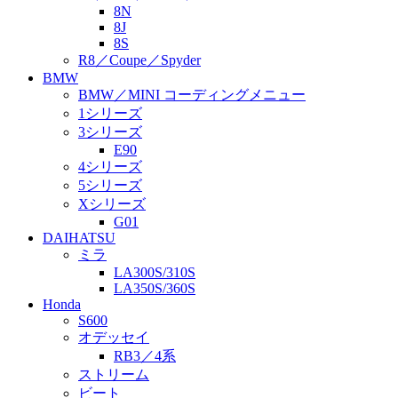
8N
8J
8S
R8／Coupe／Spyder
BMW
BMW／MINI コーディングメニュー
1シリーズ
3シリーズ
E90
4シリーズ
5シリーズ
Xシリーズ
G01
DAIHATSU
ミラ
LA300S/310S
LA350S/360S
Honda
S600
オデッセイ
RB3／4系
ストリーム
ビート