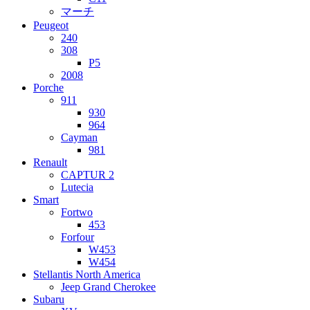
マーチ
Peugeot
240
308
P5
2008
Porche
911
930
964
Cayman
981
Renault
CAPTUR 2
Lutecia
Smart
Fortwo
453
Forfour
W453
W454
Stellantis North America
Jeep Grand Cherokee
Subaru