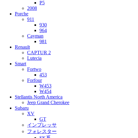
P5
2008
Porche
911
930
964
Cayman
981
Renault
CAPTUR 2
Lutecia
Smart
Fortwo
453
Forfour
W453
W454
Stellantis North America
Jeep Grand Cherokee
Subaru
XV
GT
インプレッサ
フォレスター
SK系