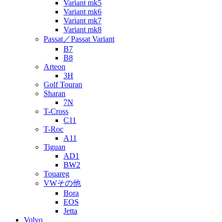
Variant mk5
Variant mk6
Variant mk7
Variant mk8
Passat／Passat Variant
B7
B8
Arteon
3H
Golf Touran
Sharan
7N
T-Cross
C11
T-Roc
A11
Tiguan
AD1
BW2
Touareg
VWその他
Bora
EOS
Jetta
Volvo