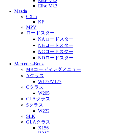
Elise Mk2
Elise Mk3
Mazda
CX-5
KF
MPV
ロードスター
NAロードスター
NBロードスター
NCロードスター
NDロードスター
Mercedes-Benz
MBコーディングメニュー
Aクラス
W177/V177
Cクラス
W205
CLAクラス
Sクラス
W222
SLK
GLAクラス
X156