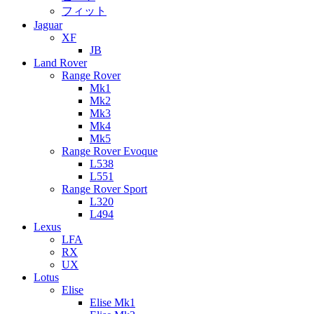
フィット
Jaguar
XF
JB
Land Rover
Range Rover
Mk1
Mk2
Mk3
Mk4
Mk5
Range Rover Evoque
L538
L551
Range Rover Sport
L320
L494
Lexus
LFA
RX
UX
Lotus
Elise
Elise Mk1