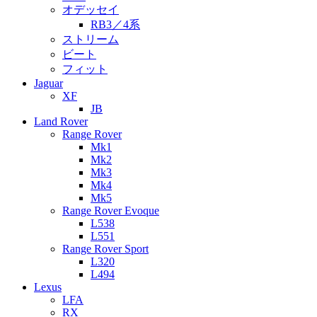
オデッセイ
RB3／4系
ストリーム
ビート
フィット
Jaguar
XF
JB
Land Rover
Range Rover
Mk1
Mk2
Mk3
Mk4
Mk5
Range Rover Evoque
L538
L551
Range Rover Sport
L320
L494
Lexus
LFA
RX