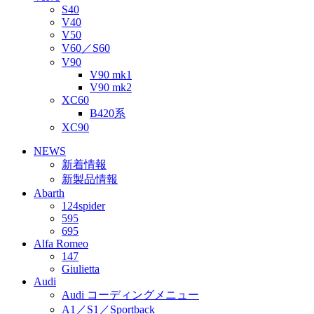
S40
V40
V50
V60／S60
V90
V90 mk1
V90 mk2
XC60
B420系
XC90
NEWS
新着情報
新製品情報
Abarth
124spider
595
695
Alfa Romeo
147
Giulietta
Audi
Audi コーディングメニュー
A1／S1／Sportback