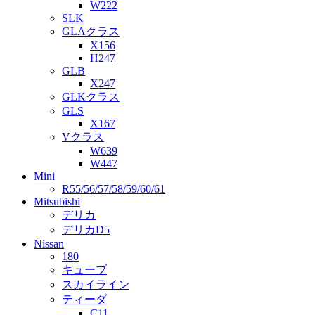
W222
SLK
GLAクラス
X156
H247
GLB
X247
GLKクラス
GLS
X167
Vクラス
W639
W447
Mini
R55/56/57/58/59/60/61
Mitsubishi
デリカ
デリカD5
Nissan
180
キューブ
スカイライン
ティーダ
C11