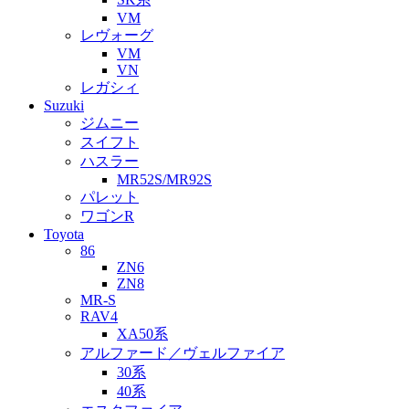
VM
レヴォーグ
VM
VN
レガシィ
Suzuki
ジムニー
スイフト
ハスラー
MR52S/MR92S
パレット
ワゴンR
Toyota
86
ZN6
ZN8
MR-S
RAV4
XA50系
アルファード／ヴェルファイア
30系
40系