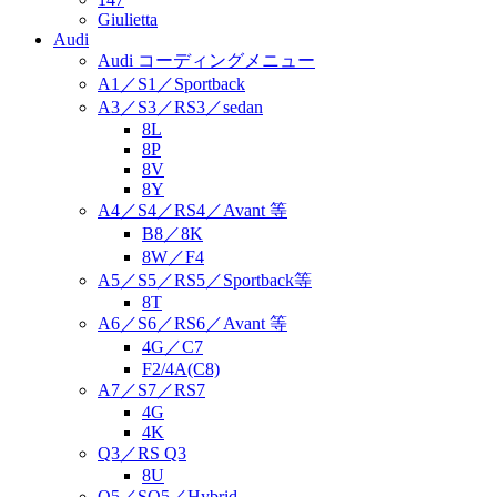
Giulietta
Audi
Audi コーディングメニュー
A1／S1／Sportback
A3／S3／RS3／sedan
8L
8P
8V
8Y
A4／S4／RS4／Avant 等
B8／8K
8W／F4
A5／S5／RS5／Sportback等
8T
A6／S6／RS6／Avant 等
4G／C7
F2/4A(C8)
A7／S7／RS7
4G
4K
Q3／RS Q3
8U
Q5／SQ5／Hybrid