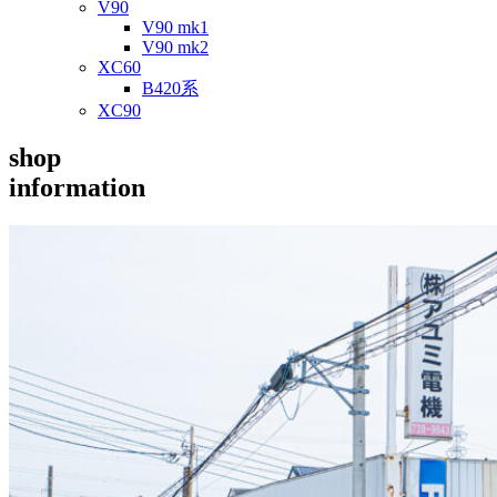
V90
V90 mk1
V90 mk2
XC60
B420系
XC90
shop
information