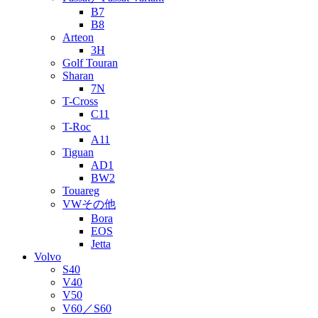
B7
B8
Arteon
3H
Golf Touran
Sharan
7N
T-Cross
C11
T-Roc
A11
Tiguan
AD1
BW2
Touareg
VWその他
Bora
EOS
Jetta
Volvo
S40
V40
V50
V60／S60