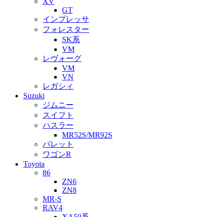
XV
GT
インプレッサ
フォレスター
SK系
VM
レヴォーグ
VM
VN
レガシィ
Suzuki
ジムニー
スイフト
ハスラー
MR52S/MR92S
パレット
ワゴンR
Toyota
86
ZN6
ZN8
MR-S
RAV4
XA50系