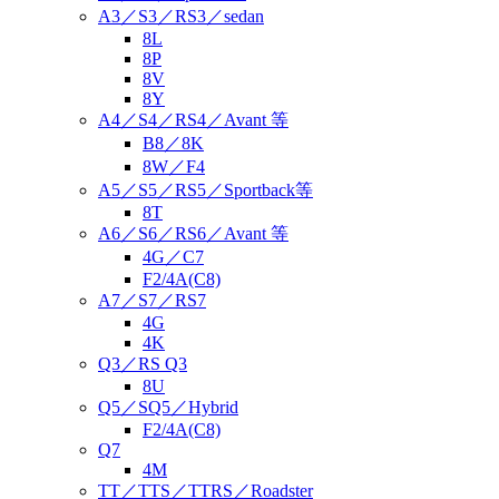
A3／S3／RS3／sedan
8L
8P
8V
8Y
A4／S4／RS4／Avant 等
B8／8K
8W／F4
A5／S5／RS5／Sportback等
8T
A6／S6／RS6／Avant 等
4G／C7
F2/4A(C8)
A7／S7／RS7
4G
4K
Q3／RS Q3
8U
Q5／SQ5／Hybrid
F2/4A(C8)
Q7
4M
TT／TTS／TTRS／Roadster