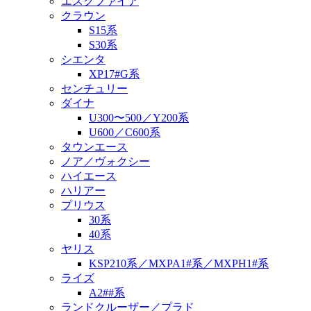
エスクファイア
クラウン
S15系
S30系
シエンタ
XP17#G系
センチュリー
ダイナ
U300〜500／Y200系
U600／C600系
タウンエース
ノア／ヴォクシー
ハイエース
ハリアー
プリウス
30系
40系
ヤリス
KSP210系／MXPA1#系／MXPH1#系
ライズ
A2##系
ランドクルーザー／プラド